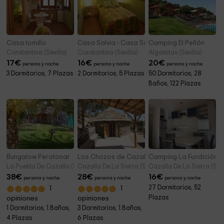
Casa tomillo
Casa Salvia - Casa Santalina - Casa Lavanda
Camping El Peñón
Constantina (Sevilla)
Constantina (Sevilla)
Algamitas (Sevilla)
17
€
16
€
20
€
persona y noche
persona y noche
persona y noche
3 Dormitorios, 7 Plazas
2 Dormitorios, 5 Plazas
50 Dormitorios, 28
Baños, 122 Plazas
Bungalow Perotonar
Los Chozos de Cazalla
Camping La Fundición
La Puebla De Cazalla (Sevilla)
Cazalla De La Sierra (Sevilla)
Cazalla De La Sierra (Sevi
38
€
28
€
16
€
persona y noche
persona y noche
persona y noche
27 Dormitorios, 52
1
1
Plazas
opiniones
opiniones
1 Dormitorios, 1 Baños,
3 Dormitorios, 1 Baños,
4 Plazas
6 Plazas