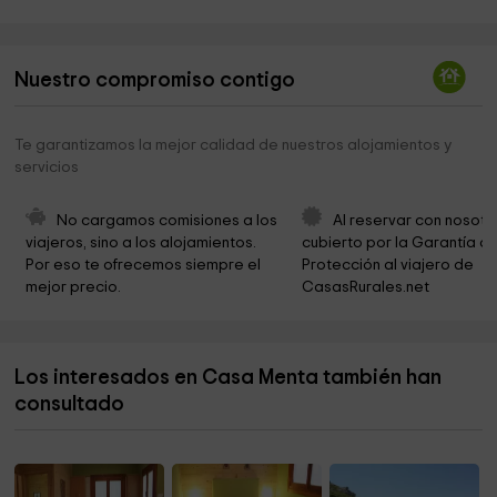
Ayuntamiento de Constantina
0,4 km
Hermandad de la Amargura -Iglesia de San Juan de
0,5 km
Dios
Nuestro compromiso contigo
Super El Parque
0,7 km
Te garantizamos la mejor calidad de nuestros alojamientos y
Cementerio de Constantina
2,5 km
servicios
Via Verde Sierra Norte
10,0 km
No cargamos comisiones a los 
Al reservar con nosotr
Area Recreativa Molino del Corcho
10,2 km
viajeros, sino a los alojamientos. 
cubierto por la Garantía de
Por eso te ofrecemos siempre el 
Protección al viajero de 
Ermita Virgen del Monte de Cazalla de la Sierra
10,5 km
mejor precio.
CasasRurales.net
Excelentisimo Ayuntamiento De El Pedroso
12,7 km
Iglesia de El Pedroso
12,8 km
Los interesados en Casa Menta también han
Oficina de turismo e informancion
12,8 km
consultado
La Cartuja de Cazalla
13,0 km