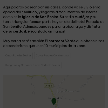
Aquí podrás pasear por sus calles, donde ya se vivió en la
época del
neolítico
, y llegarás a monumentos de interés
como es la
iglesia de San Benito
. Su estilo
mudéjar
y su
torre triangular forman parte hoy en día del hotel Palacio de
San Benito. Además, puedes parar a picar algo y disfrutar
de su
cerdo ibérico
. ¡Todo un manjar!
Muy cerca está también
El corredor Verde
que ofrece rutas
de senderismo que unen 10 municipios de la zona.
Casas Rurales Sevilla
Casas Rurales Constantina
Bungalows y Cabañas Sierra Norte de Sevilla