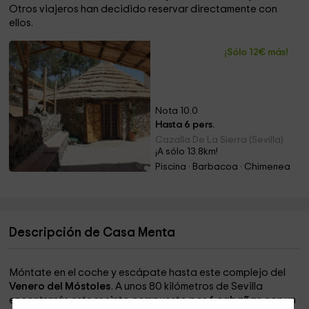
Otros viajeros han decidido reservar directamente con
ellos.
¡Sólo 12€ más!
Nota 10.0
Hasta 6 pers.
Cazalla De La Sierra (Sevilla)
¡A sólo 13.8km!
Piscina · Barbacoa · Chimenea
Descripción de Casa Menta
Móntate en el coche y escápate hasta este complejo del
Venero del Móstoles
. A unos 80 kilómetros de Sevilla
encontrarás este recinto compuesto por
6 cabañas
con un