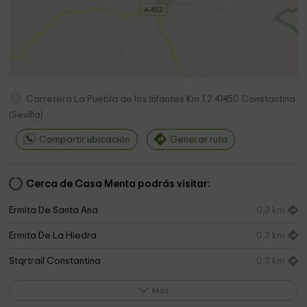
Carretera La Puebla de los Infantes Km 1,2
41450
Constantina
(
Sevilla
)
Compartir ubicación
Generar ruta
Cerca de Casa Menta podrás visitar:
Ermita De Santa Ana
0,3 km
Ermita De La Hiedra
0,3 km
Stqrtrail Constantina
0,3 km
Iglesia Parroquial de Santa María de la Encarnación
0,4 km
Más