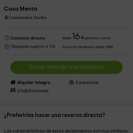
Casa Menta
Constantina, Sevilla
16
€
Contacto directo
desde
persona y noche
Respuesta superior a 72h
Precio fin de semana desde 240€
Enviar mensaje al propietario
Alquiler íntegro
5
personas
2
habitaciones
¿Preferirías hacer una reserva directa?
Las características de estos alojamientos son muy similares.