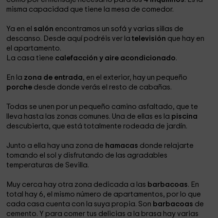
misma capacidad que tiene la mesa de comedor.
Ya en el
salón
encontramos un sofá y varias sillas de
descanso. Desde aquí podréis ver la
televisión
que hay en
el apartamento.
La casa tiene
calefacción y aire acondicionado
.
En la
zona de entrada
, en el exterior, hay un pequeño
porche
desde donde verás el resto de cabañas.
Todas se unen por un pequeño camino asfaltado, que te
lleva hasta las zonas comunes. Una de ellas es la
piscina
descubierta, que está totalmente rodeada de jardín.
Junto a ella hay una zona de
hamacas
donde relajarte
tomando el sol y disfrutando de las agradables
temperaturas de Sevilla.
Muy cerca hay otra zona dedicada a las
barbacoas
. En
total hay 6, el mismo número de apartamentos, por lo que
cada casa cuenta con la suya propia. Son
barbacoas
de
cemento. Y para comer tus delicias a la brasa hay varias