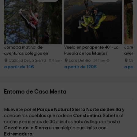
Jornada matinal de 
Vuelo en parapente 40' - La 
Jorna
aventuras colegios en 
Puebla de los Infantes
aventu
Cazalla
Cazal
Cazalla De La Sierra
Lora Del Rio
Caza
13.9 km
24.7 km
a partir de 14€
a partir de 120€
a part
Entorno de Casa Menta
Muévete por el
Parque Natural Sierra Norte de Sevilla
y
conoce los pueblos que rodean
Constantina
. Súbete al
coche y en menos de 30 minutos habrás llegado hasta
Cazalla de la Sierra
un municipio que limita con
Extremadura
.