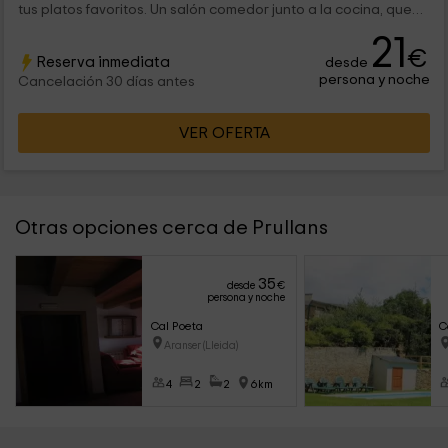
tus platos favoritos. Un salón comedor junto a la cocina, que
aportan...
21
€
Reserva inmediata
desde
persona y noche
Cancelación 30 días antes
VER OFERTA
Otras opciones cerca de Prullans
35
desde
€
persona y noche
Cal Poeta
C
Aranser (Lleida)
4
2
2
6km