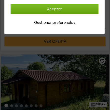
vivienda se encuentra dentro de la provincia de Lleida, en la
que vais a poder disfrutar de las mejores prestaciones que se
Aceptar
encuentran dentro del pueblo de Ciutadilla. Se trata de una
vivienda ideal para...
32
€
Gestionar preferencias
desde
Contacto directo
persona y noche
Cancelación 30 días antes
VER OFERTA
28 Fotos