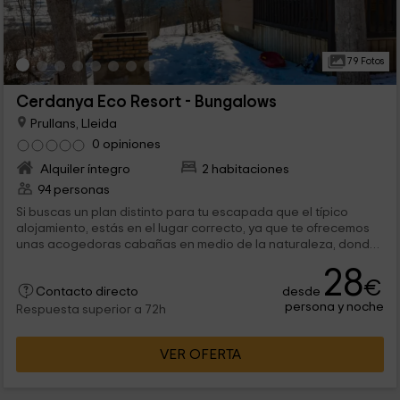
79 Fotos
Cerdanya Eco Resort - Bungalows
Prullans, Lleida
0 opiniones
Alquiler íntegro
2 habitaciones
94 personas
Si buscas un plan distinto para tu escapada que el típico
alojamiento, estás en el lugar correcto, ya que te ofrecemos
unas acogedoras cabañas en medio de la naturaleza, donde
poder desconectar por completo, dentro de la localidad
28
leridana de Prullans.
€
desde
Contacto directo
persona y noche
Respuesta superior a 72h
VER OFERTA