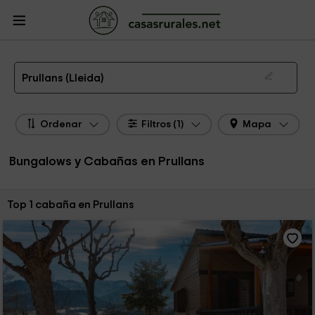
CasasRurales.net
Casas Rurales
Bungalows y Cabañas
Bungalows y
Cabañas Cataluña
Bungalows y Cabañas Lleida
Bungalows y Cabañas
Prullans
Bungalow y Cabaña en Prullans
Prullans (Lleida)
Ordenar
Filtros (1)
Mapa
Bungalows y Cabañas en Prullans
Ordenar por:
Top 1 cabaña en Prullans