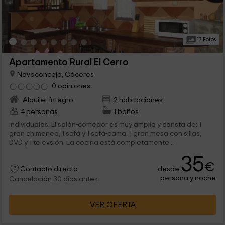
17 Fotos
Apartamento Rural El Cerro
Navaconcejo, Cáceres
0 opiniones
Alquiler íntegro
2 habitaciones
4 personas
1 baños
individuales. El salón-comedor es muy amplio y consta de: 1
gran chimenea, 1 sofá y 1 sofá-cama, 1 gran mesa con sillas,
DVD y 1 televsión. La cocina está completamente...
35
€
desde
Contacto directo
persona y noche
Cancelación 30 días antes
VER OFERTA