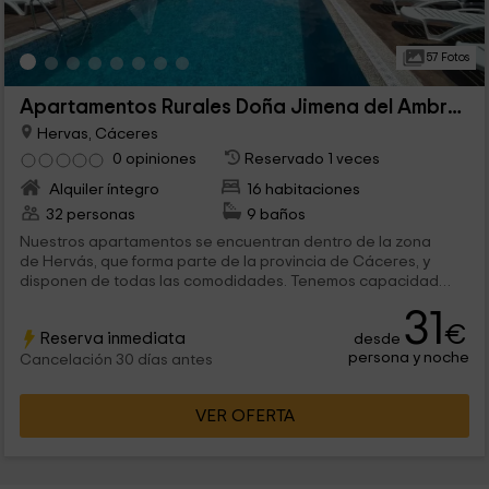
57 Fotos
Apartamentos Rurales Doña Jimena del Ambroz
Hervas, Cáceres
0 opiniones
Reservado 1 veces
Alquiler íntegro
16 habitaciones
32 personas
9 baños
Nuestros apartamentos se encuentran dentro de la zona
de Hervás, que forma parte de la provincia de Cáceres, y
disponen de todas las comodidades. Tenemos capacidad
para 2 o 4 personas en los 9 apartamentos, y constan de las
31
mejores instalaciones tanto privadas, como comunes, como es
€
Reserva inmediata
desde
el caso de la piscina.
persona y noche
Cancelación 30 días antes
VER OFERTA