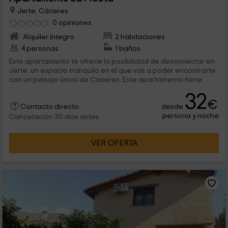
Jerte, Cáceres
0 opiniones
Alquiler íntegro
2 habitaciones
4 personas
1 baños
Este apartamento te ofrece la posibilidad de desconectar en
Jerte, un espacio tranquilo en el que vas a poder encontrarte
con un paisaje único de Cáceres. Este apartamento tiene
capacidad para 4 personas, y tiene todo aquello que puedas
32
necesitar para desconectar y descansar en familia. ¡Te
€
desde
esperamos!
Contacto directo
persona y noche
Cancelación 30 días antes
VER OFERTA