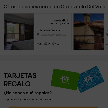
Otras opciones cerca de Cabezuela Del Valle
40
desde
€
persona y noche
Hotel rural Xerete
L
Navaconcejo (Cáceres)
14
10
2km
TARJETAS 
REGALO
¿No sabes qué regalar?
Regalo fácil y sin fecha de caducidad