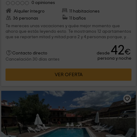
0 opiniones
Alquiler íntegro
11 habitaciones
36 personas
11 baños
Te mereces unas vacaciones y quée mejor momento que
ahora que estás leyendo esto. Te mostramos 12 apartamentos
que se reparten mitad y mitad para 2 y 4 personas porque, ya
sea en familia o en pareja, aquí tienes tu sitio. Los alegres
42
interiores son amplios, bien equipados y con un mobiliario que
€
desde
aporta funcionalidad y un cálido ambiente en el que te
Contacto directo
persona y noche
sentirás como en casa. No esperes más y acércate hasta
Cancelación 30 días antes
Hervás.
VER OFERTA