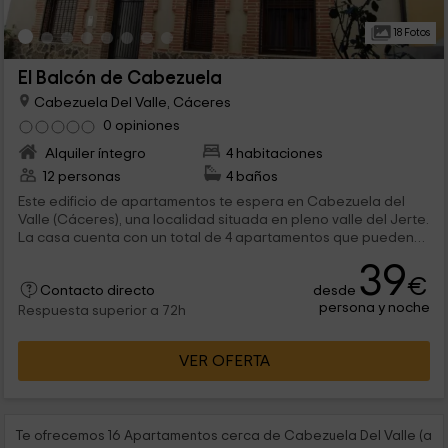
18 Fotos
El Balcón de Cabezuela
Cabezuela Del Valle, Cáceres
0 opiniones
Alquiler íntegro
4 habitaciones
12 personas
4 baños
Este edificio de apartamentos te espera en Cabezuela del
Valle (Cáceres), una localidad situada en pleno valle del Jerte.
La casa cuenta con un total de 4 apartamentos que pueden
acoger entre 2 y 4 personas. Se encuentra convenientemente
39
situado en el centro del pueblo y goza de unas
€
desde
impresionantes vistas a las montañas.
Contacto directo
persona y noche
Respuesta superior a 72h
VER OFERTA
Te ofrecemos 16 Apartamentos cerca de Cabezuela Del Valle (a