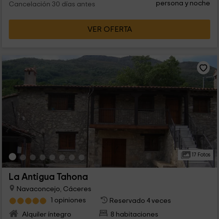
persona y noche
Cancelación 30 días antes
VER OFERTA
17 Fotos
La Antigua Tahona
Navaconcejo, Cáceres
1 opiniones
Reservado 4 veces
Alquiler íntegro
8 habitaciones