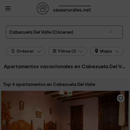
CasasRurales.net
Casas Rurales
Apartamentos
Apartamentos
Extremadura
Apartamentos Cáceres
Apartamentos Cabezuela Del Valle
Apartamentos de alquiler en Cabezuela Del Valle
Cabezuela Del Valle (Cáceres)
Ordenar
Filtros (1)
Mapa
Apartamentos vacacionales en Cabezuela Del Valle
Ordenar por:
Top 4 apartamentos en Cabezuela Del Valle