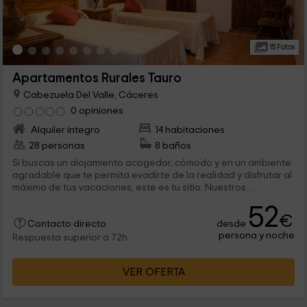
15 Fotos
Apartamentos Rurales Tauro
Cabezuela Del Valle, Cáceres
0 opiniones
Alquiler íntegro
14 habitaciones
28 personas
8 baños
Si buscas un alojamiento acogedor, cómodo y en un ambiente
agradable que te permita evadirte de la realidad y disfrutar al
máximo de tus vacaciones, este es tu sitio. Nuestros
apartamentos forman parte del Conjunto Histórico - Artístico
52
de Cabezuela del Valle y se caracterizan por su decoración
€
desde
exterior y la comodidad de sus instalaciones. Te proponemos
Contacto directo
persona y noche
una escapada diferente, a un entorno maravilloso que tiene
Respuesta superior a 72h
mucho que ofrecer y que está alejado de las aglomeraciones.
Solo así podrás volver a casa renovado y lleno de energía
VER OFERTA
para superar los obstáculos de la vida diaria. Aprovecha y
reserva. Lo agradecerás.