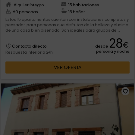
Alquiler íntegro
15 habitaciones
60 personas
15 baños
Estos 15 apartamentos cuentan con instalaciones completas y
pensadas para personas que disfrutan de la belleza y el mimo
de una casa bien diseñada. Son ideales oara grupos de
amigos, familias y parejas. El establecimiento cuenta, además
28
de las instalaciones de una casa habitual, de una pisicna
€
desde
exteriro con solárium, bar y restaurante y conexión a internet.
Contacto directo
persona y noche
Respuesta inferior a 24h
VER OFERTA