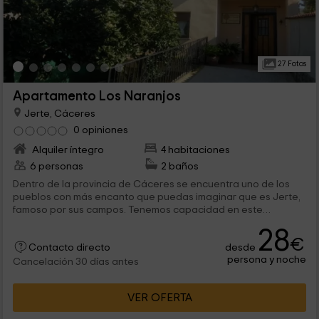
27 Fotos
Apartamento Los Naranjos
Jerte, Cáceres
0 opiniones
Alquiler íntegro
4 habitaciones
6 personas
2 baños
Dentro de la provincia de Cáceres se encuentra uno de los
pueblos con más encanto que puedas imaginar que es Jerte,
famoso por sus campos. Tenemos capacidad en este
apartamento para un máximo de 6 personas, y dispone de un
28
montón de comodidades para que te sientas como en casa.
€
desde
Contacto directo
persona y noche
Cancelación 30 días antes
VER OFERTA