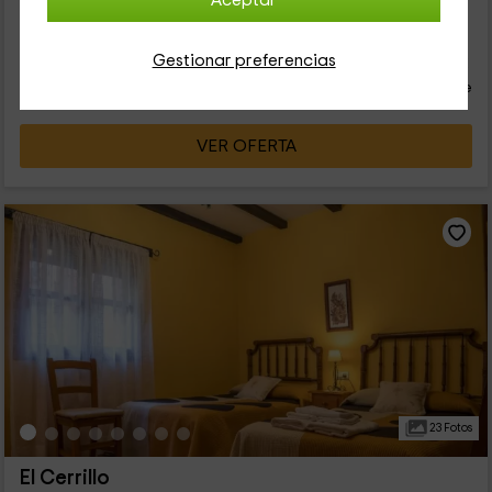
Aceptar
alojamiento tiene un estilo muy moderno y consta de 2...
28
€
Gestionar preferencias
desde
Contacto directo
persona y noche
Cancelación 30 días antes
VER OFERTA
23 Fotos
El Cerrillo