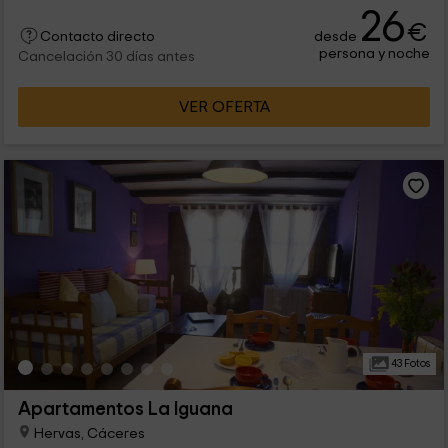
Sierra de Tormantos. Enamórate de los colores de su montaña
26
desde nuestros acogedores apartamentos, ideales para
€
desde
parejas viajeras. ¡Ven a descubrir el secreto de los pueblos de
Contacto directo
persona y noche
la Vera!
Cancelación 30 días antes
VER OFERTA
43 Fotos
Apartamentos La Iguana
Hervas, Cáceres