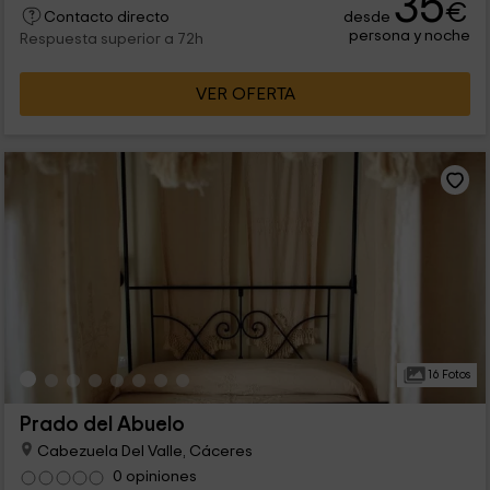
35
€
desde
sus interiores. En cuanto a los exteriores, hay jardines y
Contacto directo
persona y noche
barbacoa.
Respuesta superior a 72h
VER OFERTA
16 Fotos
Prado del Abuelo
Cabezuela Del Valle, Cáceres
0 opiniones