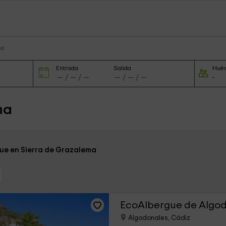
ma
Entrada
Salida
Hué
ma
gue en Sierra de Grazalema
EcoAlbergue de Algo
Algodonales, Cádiz