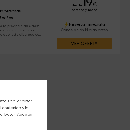
19
€
desde
persona y noche
45 personas
5 baños
Reserva inmediata
a la provincia de Cádiz,
Cancelación 14 días antes
es, el remanso de paz
ue 38 personas puedan
VER OFERTA
puertas abiertas!
ro sitio, analizar
l contenido y la
el botón 'Aceptar'.