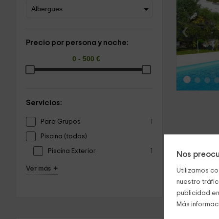
‹
Precio por persona y noche:
Servicios:
Para Grupos
1
Piscina (todos)
Piscina Exterior
1
Nos preocu
+
Ver más
Utilizamos co
nuestro tráfi
publicidad en
Más informac