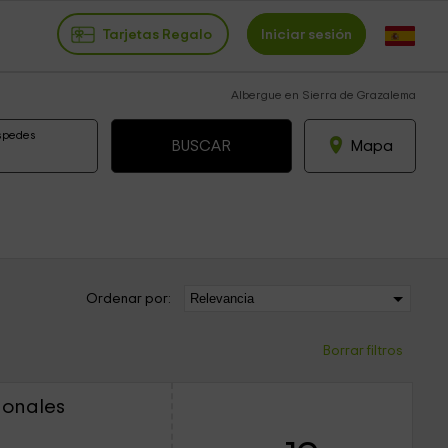
Tarjetas Regalo
Iniciar sesión
Albergue en Sierra de Grazalema
spedes
Mapa
Ordenar por:
Borrar filtros
donales