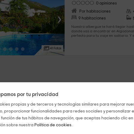
0 opiniones
Por habitaciones
›
9 habitaciones
Nuestro albergue te hará llegar hast
donde vas a encontrar en Algodonal
perfecto para tu viaje en solitario. Y es que, este albergue con
9 habitaciones deja espacio para q
desconectar. ¡Os esperamos con las 
41 Fotos
pamos por tu privacidad
okies propias y de terceros y tecnologías similares para mejorar nuest
co, proporcionar funcionalidades para redes sociales y personalizar e
 función de tus hábitos de navegación, que aceptas haciendo clic en 
ión sobre nuestra
Política de cookies.