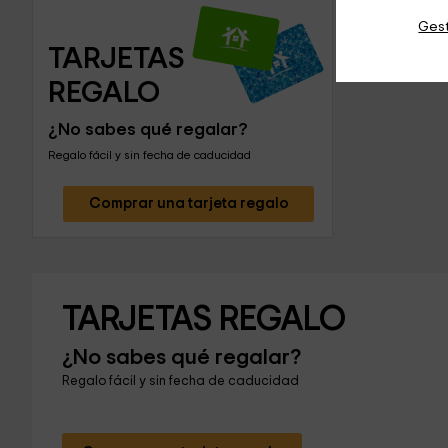
Gest
TARJETAS 
REGALO
¿No sabes qué regalar?
Regalo fácil y sin fecha de caducidad
Comprar una tarjeta regalo
TARJETAS REGALO
¿No sabes qué regalar?
Regalo fácil y sin fecha de caducidad