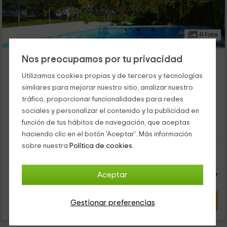
41 Fotos
EcoAlbergue de Algodonales
Nos preocupamos por tu privacidad
Algodonales, Cádiz
Utilizamos cookies propias y de terceros y tecnologías
0 opiniones
similares para mejorar nuestro sitio, analizar nuestro
Por habitaciones
9 habitaciones
tráfico, proporcionar funcionalidades para redes
45 personas
5 baños
sociales y personalizar el contenido y la publicidad en
Nuestro albergue te hará llegar hasta la provincia de Cádiz,
función de tus hábitos de navegación, que aceptas
donde vas a encontrar en Algodonales, el remanso de paz
haciendo clic en el botón 'Aceptar'. Más información
perfecto para tu viaje en solitario. Y es que, este albergue con
sobre nuestra
Política de cookies.
9 habitaciones deja espacio para que 38 personas puedan
19
desconectar. ¡Os esperamos con las puertas abiertas!
€
Reserva inmediata
desde
persona y noche
Aceptar
Cancelación 14 días antes
VER OFERTA
Gestionar preferencias