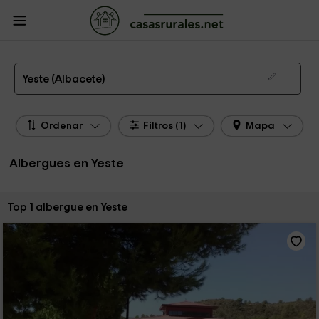
CasasRurales.net
Casas Rurales
Albergues
Albergues Castilla La Mancha
Albergues Albacete
Albergues Yeste
Albergue en Yeste
Yeste (Albacete)
Ordenar
Filtros (1)
Mapa
Albergues en Yeste
Ordenar por:
Top 1 albergue en Yeste