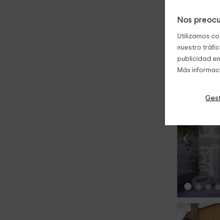
Nos preocu
Utilizamos co
nuestro tráfi
Te ofrecemo
publicidad en
Más informac
Gest
‹