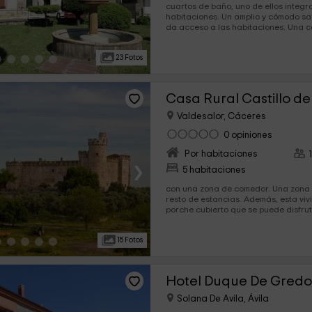
cuartos de baño, uno de ellos integr
habitaciones. Un amplio y cómodo salón. Un distribuidor que
da acceso a las 
23 Fotos
Casa Rural Castillo d
Valdesalor, Cáceres
0 opiniones
Por habitaciones
›
5 habitaciones
con una zona de comedor. Una zona de estar, apartada del
resto de estancias. Además, esta vivienda dispone de un
porche cubierto que se puede disfrut
La casa de la...
15 Fotos
Hotel Duque De Gredo
Solana De Avila, Ávila