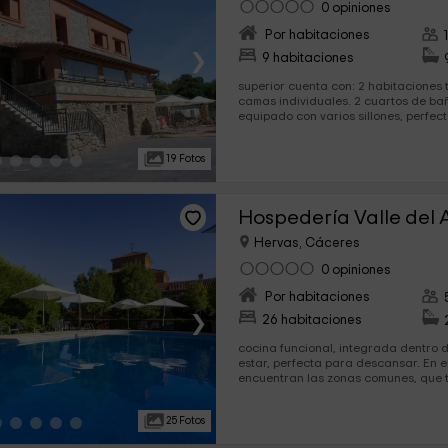
0 opiniones
Por habitaciones
›
9 habitaciones
superior cuenta con: 2 habitaciones triples, amuebladas con
camas individuales. 2 cuartos de baño completos. Un salón
equipado con varios sillones, perfect
19 Fotos
Hospedería Valle del
Hervas, Cáceres
0 opiniones
Por habitaciones
›
26 habitaciones
cocina funcional, integrada dentro del salón.
estar, perfecta para descansar. En el exterior de la casa se
encuentran las zonas comunes, que 
podrán utilizar...
25 Fotos