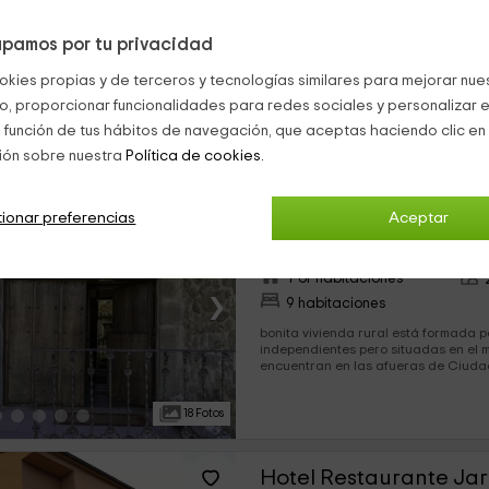
provincia de Salamanca. Cada habitación está preparada
para alojar 2 personas que disfruta
totalmente equipadas. Podrás realizar una gran variedad de
pamos por tu privacidad
21 Fotos
actividades al aire libre o visitar pu
preciosos.
okies propias y de terceros y tecnologías similares para mejorar nuest
co, proporcionar funcionalidades para redes sociales y personalizar e
s 16 Hoteles con encanto cerca de Candelario (a menos de 25 Kilóm
 función de tus hábitos de navegación, que aceptas haciendo clic en 
ión sobre nuestra
Política de cookies.
El Balcón del Pueblo
ionar preferencias
Aceptar
La Hoya, Salamanca
0 opiniones
Por habitaciones
›
9 habitaciones
bonita vivienda rural está formada 
independientes pero situadas en el m
encuentran en las afueras de Ciudad
de su casco urbano, en la provincia d
18 Fotos
Hotel Restaurante Jari