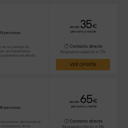
35
€
desde
persona y noche
24 personas
Contacto directo
do en un paisaje de
éjar, en Salamanca.
Respuesta superior a 72h
 posibilidad de añadir
ped) y cuádruples,
VER OFERTA
nfort y calidad.
65
€
desde
persona y noche
38 personas
Contacto directo
desconectar del mundo te
 Candelario, en la
Respuesta inferior a 24h