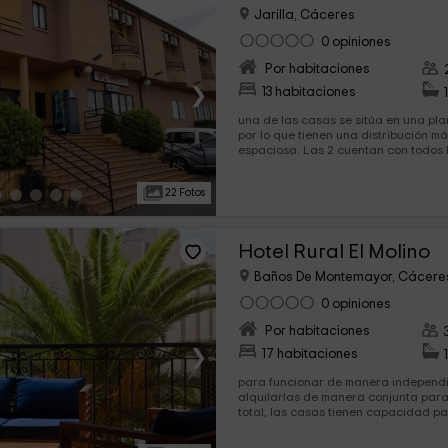
Jarilla, Cáceres
0 opiniones
Por habitaciones
›
13 habitaciones
una de las casas se sitúa en una plan
por lo que tienen una distribución m
espaciosa. Las 2 cuentan con todos lo
22 Fotos
Hotel Rural El Molino
Baños De Montemayor, Cácere
0 opiniones
Por habitaciones
›
17 habitaciones
para funcionar de manera independi
alquilarlas de manera conjunta para
total, las casas tienen capacidad pa
divididas a partes iguales,...