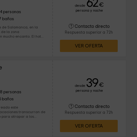
62
€
desde
persona y noche
14 personas
7 baños
Contacto directo
ia de Salamanca, en la
 de la zona
Respuesta superior a 72h
ho encanto. El hotel
 poder disfrutar hasta un
VER OFERTA
s con las puertas
e
39
€
desde
persona y noche
18 personas
5 baños
Contacto directo
creado este
vacaciones transcurran de
Respuesta superior a 72h
o para atrapar a los
ejas, te dejará un sabor
VER OFERTA
os días más de descanso