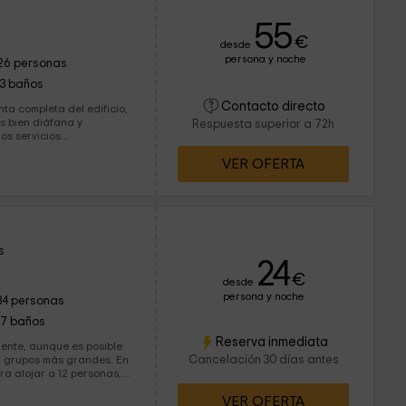
55
€
desde
persona y noche
26 personas
13 baños
Contacto directo
ta completa del edificio,
ás bien diáfana y
Respuesta superior a 72h
s servicios...
VER OFERTA
s
24
€
desde
persona y noche
34 personas
17 baños
Reserva inmediata
ente, aunque es posible
Cancelación 30 días antes
 grupos más grandes. En
ra alojar a 12 personas,
VER OFERTA