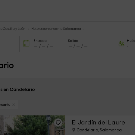
o Castilla y León
Hoteles con encanto Salamanca
Entrada
Salida
Hué
ario
es en Candelario
ncanto
El Jardín del Laurel
Candelario, Salamanca