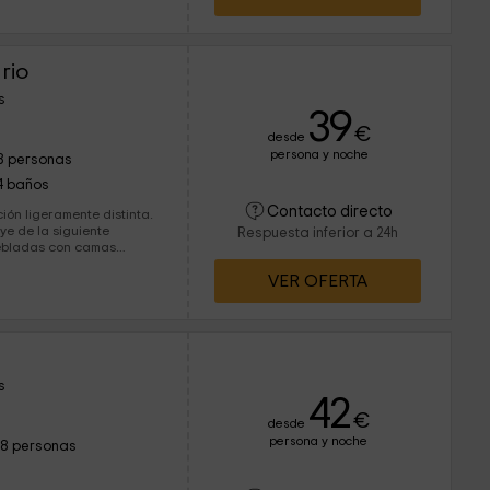
rio
s
39
€
desde
persona y noche
8 personas
4 baños
Contacto directo
ión ligeramente distinta.
ye de la siguiente
Respuesta inferior a 24h
VER OFERTA
s
42
€
desde
persona y noche
18 personas