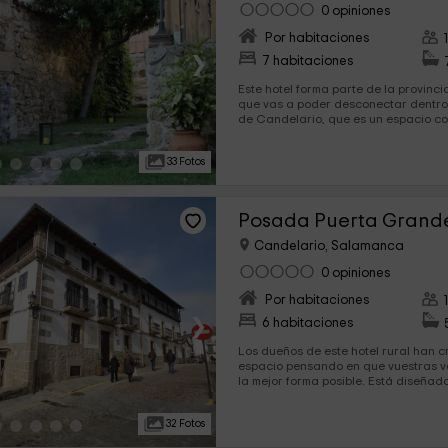
0 opiniones
Por habitaciones
›
7 habitaciones
Este hotel forma parte de la provinc
que vas a poder desconectar dentro
de Candelario, que es un espacio con muc
dispone de 7 habitaciones que van a
máximo de 14 personas. ¡Te esperamo
33 Fotos
abiertas!
Posada Puerta Grand
Candelario, Salamanca
0 opiniones
Por habitaciones
›
6 habitaciones
Los dueños de este hotel rural han 
espacio pensando en que vuestras 
la mejor forma posible. Está diseñad
huéspedes igual que la miel a las ab
dulce y estarás deseando tener un
32 Fotos
para volver a este maravilloso hotel.