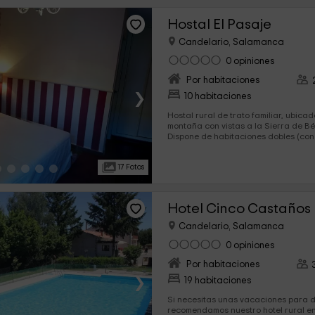
Hostal El Pasaje
Candelario, Salamanca
0 opiniones
Por habitaciones
›
10 habitaciones
Hostal rural de trato familiar, ubica
montaña con vistas a la Sierra de B
Dispone de habitaciones dobles (con
cama supletoria para un tercer hués
equipadas con el máximo nivel de co
17 Fotos
Hotel Cinco Castaños
Candelario, Salamanca
0 opiniones
Por habitaciones
›
19 habitaciones
Si necesitas unas vacaciones para 
recomendamos nuestro hotel rural en