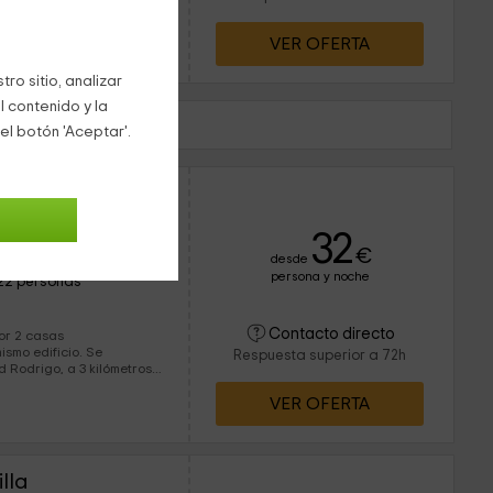
rán de unas estancias
VER OFERTA
eblitos cercanos
ro sitio, analizar
l contenido y la
etros)
el botón 'Aceptar'.
32
€
desde
persona y noche
22 personas
Contacto directo
por 2 casas
ismo edificio. Se
Respuesta superior a 72h
 Rodrigo, a 3 kilómetros
e...
VER OFERTA
lla