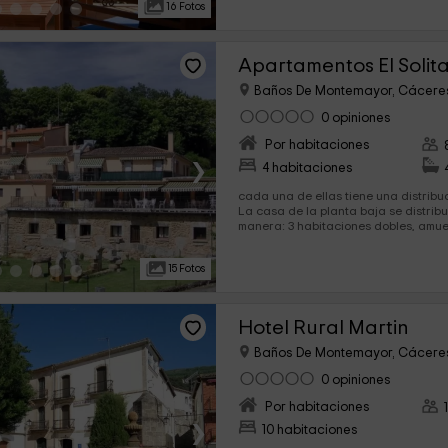
16 Fotos
Apartamentos El Solita
Baños De Montemayor, Cácere
0 opiniones
Por habitaciones
›
4 habitaciones
cada una de ellas tiene una distribuc
La casa de la planta baja se distribu
manera: 3 habitaciones dobles, amuebladas con camas
individuales o camas de...
15 Fotos
Hotel Rural Martin
Baños De Montemayor, Cácere
0 opiniones
Por habitaciones
›
10 habitaciones