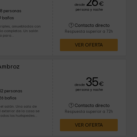
26
€
desde
persona y noche
18 personas
9 baños
Contacto directo
Respuesta superior a 72h
o para...
VER OFERTA
 Ambroz
35
€
desde
persona y noche
52 personas
26 baños
Contacto directo
 Una sala de
Respuesta superior a 72h
todos los huéspedes
VER OFERTA