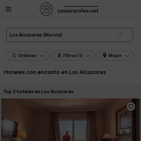
CasasRurales.net
Casas Rurales
Hoteles con encanto
Hoteles con encanto
Murcia
Hoteles con encanto Los Alcazares
Hoteles con Encanto en Los Alcazares
Los Alcazares (Murcia)
Ordenar
Filtros (1)
Mapa
Hoteles con encanto en Los Alcazares
Ordenar por:
Top 2 hoteles en Los Alcazares