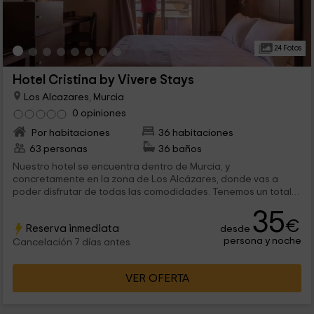
24 Fotos
Hotel Cristina by Vivere Stays
Los Alcazares, Murcia
0 opiniones
Por habitaciones
36 habitaciones
63 personas
36 baños
Nuestro hotel se encuentra dentro de Murcia, y
concretamente en la zona de Los Alcázares, donde vas a
poder disfrutar de todas las comodidades. Tenemos un total
de 36 habitaciones con encanto en las que vas a poder
35
desconectar tanto sólo como en pareja, ya que hay
€
Reserva inmediata
desde
habitaciones dobles e individuales.
persona y noche
Cancelación 7 días antes
VER OFERTA