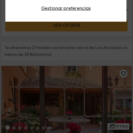
26
€
desde
Contacto directo
Gestionar preferencias
persona y noche
Respuesta inferior a 24h
VER OFERTA
Te ofrecemos 2 Hoteles con encanto cerca de Los Alcazares (a
menos de 25 Kilómetros)
47 Fotos