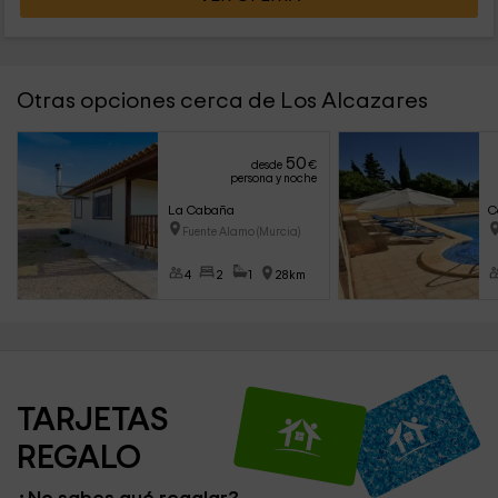
Otras opciones cerca de Los Alcazares
50
desde
€
persona y noche
La Cabaña
C
Fuente Alamo (Murcia)
4
2
1
28km
TARJETAS 
REGALO