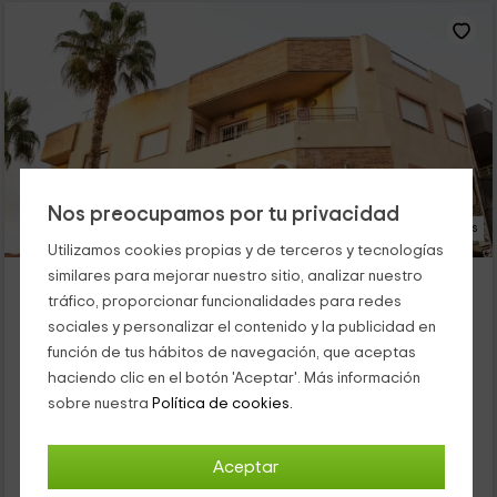
Nos preocupamos por tu privacidad
38 Fotos
Utilizamos cookies propias y de terceros y tecnologías
similares para mejorar nuestro sitio, analizar nuestro
Pensión El Cordobés
tráfico, proporcionar funcionalidades para redes
Los Alcazares, Murcia
sociales y personalizar el contenido y la publicidad en
0 opiniones
función de tus hábitos de navegación, que aceptas
Por habitaciones
10 habitaciones
haciendo clic en el botón 'Aceptar'. Más información
3 personas
sobre nuestra
Política de cookies.
Este hotel rural se encuentra a unos minutos de las playas de
Los Alcázares. Cuenta con habitaciones dobles, aunque su
capacidad total, en cada una de ellas, es de tres personas, y
Aceptar
están equipadas con todas las comodidades para que
disfrutes de tu escapada totalmente.