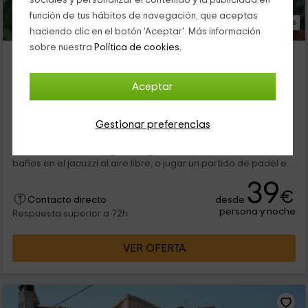
sociales y personalizar el contenido y la publicidad en
función de tus hábitos de navegación, que aceptas
36 Fotos
haciendo clic en el botón 'Aceptar'. Más información
sobre nuestra
Política de cookies.
Posada Real Quinta de la Concepción
Hinojosa De Duero, Salamanca
0 opiniones
Aceptar
Por habitaciones
10 habitaciones
24 personas
Gestionar preferencias
Este hotel en el Parque Natural de Las Arribes del Duero de
Salamanca es un acogedor lugar en el que podrás darte
baños en el jacuzzi al aire libre, o jugar un partido de padel en
una pista situada a la ladera del río Duero. Aquí tiene varios
39
tipos de habitaciones con capacidad doble, triple o
€
desde
cuádruple, así como suites.
Contacto directo
persona y noche
Respuesta superior a 72h
VER OFERTA