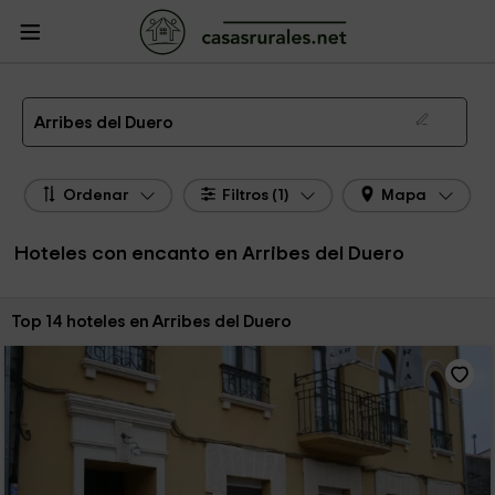
CasasRurales.net
Casas Rurales
Hoteles con encanto
Hoteles con encanto
Arribes del Duero
Hoteles con Encanto en Arribes del Duero
Arribes del Duero
Ordenar
Filtros (1)
Mapa
Hoteles con encanto en Arribes del Duero
Ordenar por:
Top 14 hoteles en Arribes del Duero