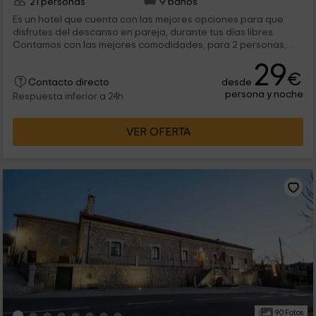
21 personas
9 baños
Es un hotel que cuenta con las mejores opciones para que
disfrutes del descanso en pareja, durante tus días libres.
Contamos con las mejores comodidades, para 2 personas,
que van a descansar en cualquiera de nuestras 9
29
habitaciones dobles, y que dispone de las mejores opciones.
€
desde
Entre las zonas comunes, podrás descandar y disfrutar del
Contacto directo
persona y noche
ocio que te ofrecen. Y todo esto, en Vilvestre que se
Respuesta inferior a 24h
encuentra en Salamanca.
VER OFERTA
90 Fotos