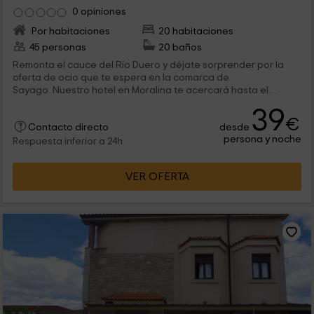
0 opiniones
Por habitaciones
20 habitaciones
45 personas
20 baños
Remonta el cauce del Río Duero y déjate sorprender por la
oferta de ocio que te espera en la comarca de
Sayago. Nuestro hotel en Moralina te acercará hasta el
paisaje zamorano más desconocido. ¡Combina vino y
39
naturaleza en la escapada perfecta para tu próximo otoño!
€
desde
Contacto directo
persona y noche
Respuesta inferior a 24h
VER OFERTA