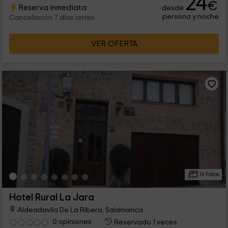
24
€
Reserva inmediata
desde
naturaleza en un bonito entorno rural.
persona y noche
Cancelación 7 días antes
VER OFERTA
16 Fotos
Hotel Rural La Jara
Aldeadavila De La Ribera, Salamanca
0 opiniones
Reservado 1 veces