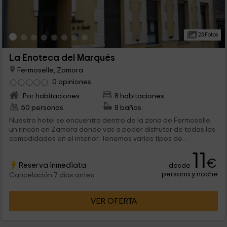
23 Fotos
La Enoteca del Marqués
Fermoselle, Zamora
0 opiniones
Por habitaciones
8 habitaciones
50 personas
8 baños
Nuestro hotel se encuentra dentro de la zona de Fermoselle,
un rincón en Zamora donde vas a poder disfrutar de todas las
comodidades en el interior. Tenemos varios tipos de
habitaciones para que puedas disfrutar de la estancia, y
11
contando también con zonas comunes como el bar o el
€
Reserva inmediata
desde
restaurante.
persona y noche
Cancelación 7 días antes
VER OFERTA