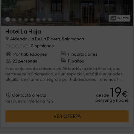
19 Fotos
Hotel La Hoja
Aldeadavila De La Ribera, Salamanca
0 opiniones
Por habitaciones
11 habitaciones
22 personas
11 baños
Este alojamiento ubicado en Aldeadávila de la Ribera, que
pertenece a Salamanca, es un espacio versátil que puedes
alquilar de manera íntegra o por habitaciones. Tenemos 11
habitaciones dobles en las que vas a encontrar todas las
19
comodidades (baño privado, televisión..) y donde vas a poder
€
desde
reponer fuerzas después de hacer turismo por la zona.
Contacto directo
persona y noche
Respuesta inferior a 72h
VER OFERTA