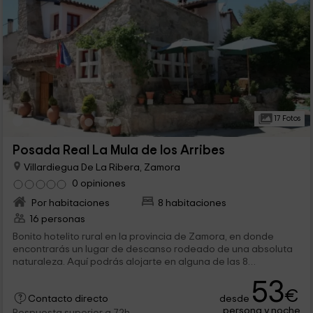
17 Fotos
Posada Real La Mula de los Arribes
Villardiegua De La Ribera, Zamora
0 opiniones
Por habitaciones
8 habitaciones
16 personas
Bonito hotelito rural en la provincia de Zamora, en donde
encontrarás un lugar de descanso rodeado de una absoluta
naturaleza. Aquí podrás alojarte en alguna de las 8
habitaciones dobles disponibles, todas decoradas con un
53
cuidado y un encanto especial, para que te sientas lo más a
€
desde
gusto posible y pases unos días increíbles.
Contacto directo
persona y noche