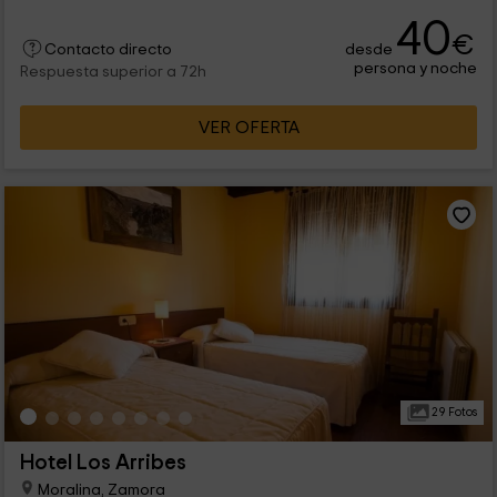
alojamiento de Saucelles contarás con todos los servicios
40
necesarios para organizar un completo fin de semana que
€
desde
podrás compartir en buena compañía. Consulta nuestra
Contacto directo
persona y noche
oferta de turismo activo en el Río Duero.
Respuesta superior a 72h
VER OFERTA
29 Fotos
Hotel Los Arribes
Moralina, Zamora