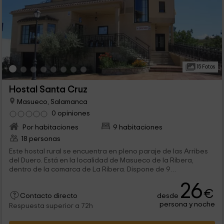
15 Fotos
Hostal Santa Cruz
Masueco, Salamanca
0 opiniones
Por habitaciones
9 habitaciones
18 personas
Este hostal rural se encuentra en pleno paraje de las Arribes
del Duero. Está en la localidad de Masueco de la Ribera,
dentro de la comarca de La Ribera. Dispone de 9
habitaciones dobles en las que encontrarás todo lo necesario
26
para tener un reparador descanso tras un largo día de rutas
€
desde
por los alrededores y, además, podrás recargar las pilas en su
Contacto directo
persona y noche
restaurante con los mejores productos gastronómicos de la
Respuesta superior a 72h
zona.