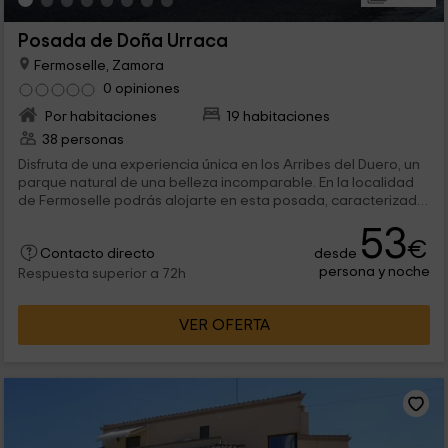
Posada de Doña Urraca
Fermoselle, Zamora
0 opiniones
Por habitaciones
19 habitaciones
38 personas
Disfruta de una experiencia única en los Arribes del Duero, un
parque natural de una belleza incomparable. En la localidad
de Fermoselle podrás alojarte en esta posada, caracterizada
por su gran encanto, donde pasar tu estancia en cualquiera
53
de sus habitaciones, las cuales ofrecen un lugar de descanso
€
desde
ideal para tus días libres. Podrás conocer esta bonita villa, así
Contacto directo
persona y noche
como un asombroso entorno natural que te dejará con la
Respuesta superior a 72h
boca abierta.
VER OFERTA