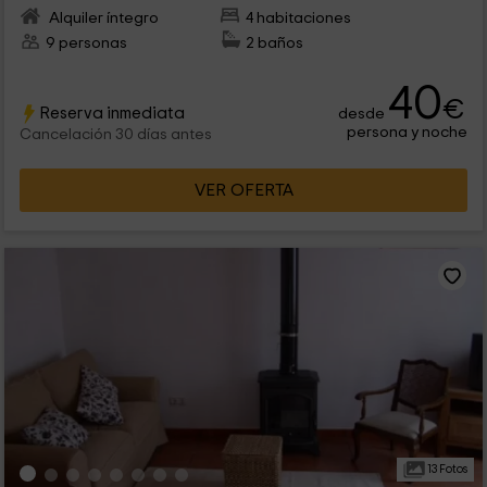
Alquiler íntegro
4 habitaciones
9 personas
2 baños
40
€
Reserva inmediata
desde
persona y noche
Cancelación 30 días antes
VER OFERTA
13 Fotos