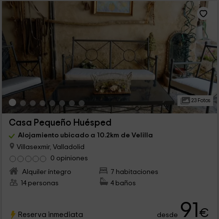
23 Fotos
Casa Pequeño Huésped
Alojamiento ubicado a 10.2km de Velilla
Villasexmir, Valladolid
0 opiniones
Alquiler íntegro
7 habitaciones
14 personas
4 baños
91
€
Reserva inmediata
desde