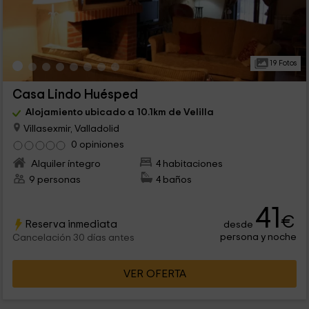
19 Fotos
Casa Lindo Huésped
Alojamiento ubicado a 10.1km de Velilla
Villasexmir, Valladolid
0 opiniones
Alquiler íntegro
4 habitaciones
9 personas
4 baños
41
€
Reserva inmediata
desde
persona y noche
Cancelación 30 días antes
VER OFERTA