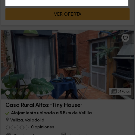
VER OFERTA
34 Fotos
Casa Rural Alfoz -Tiny House-
Alojamiento ubicado a 5.5km de Velilla
Velliza, Valladolid
0 opiniones