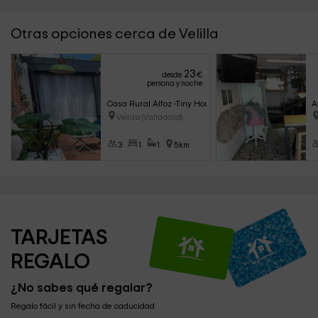
Otras opciones cerca de Velilla
23
desde
€
persona y noche
Casa Rural Alfoz -Tiny House-
A
Velliza (Valladolid)
3
1
1
5km
TARJETAS 
REGALO
¿No sabes qué regalar?
Regalo fácil y sin fecha de caducidad