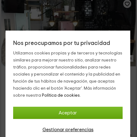
Nos preocupamos por tu privacidad
Utilizamos cookies propias y de terceros y tecnologías
22 Fotos
similares para mejorar nuestro sitio, analizar nuestro
tráfico, proporcionar funcionalidades para redes
Atelier Apartamento Rural
sociales y personalizar el contenido y la publicidad en
Alojamiento ubicado a 5.4km de Velilla
función de tus hábitos de navegación, que aceptas
Velliza, Valladolid
haciendo clic en el botón 'Aceptar'. Más información
0 opiniones
sobre nuestra
Política de cookies.
Alquiler íntegro
2 habitaciones
6 personas
1 baños
Aceptar
14
€
Reserva inmediata
Gestionar preferencias
desde
persona y noche
Cancelación 30 días antes