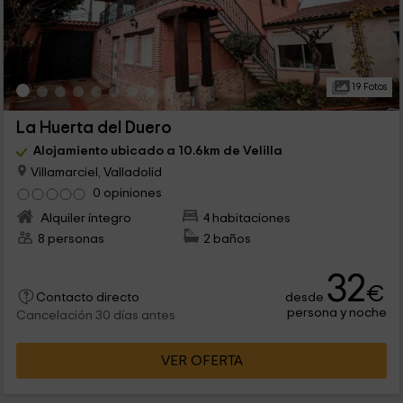
19 Fotos
La Huerta del Duero
Alojamiento ubicado a 10.6km de Velilla
Villamarciel, Valladolid
0 opiniones
Alquiler íntegro
4 habitaciones
8 personas
2 baños
32
€
desde
Contacto directo
persona y noche
Cancelación 30 días antes
VER OFERTA