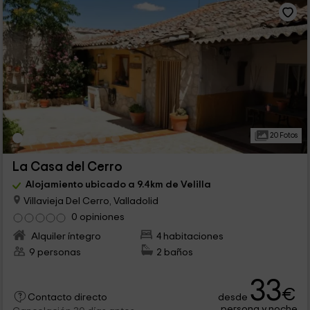
20 Fotos
La Casa del Cerro
Alojamiento ubicado a 9.4km de Velilla
Villavieja Del Cerro, Valladolid
0 opiniones
Alquiler íntegro
4 habitaciones
9 personas
2 baños
33
€
desde
Contacto directo
persona y noche