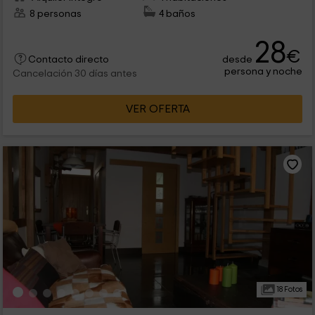
8 personas
4 baños
28
€
desde
Contacto directo
persona y noche
Cancelación 30 días antes
VER OFERTA
18 Fotos