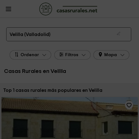
CasasRurales.net
Casas Rurales
Casas Rurales Castilla y León
Casas
Rurales Valladolid
Casas Rurales Velilla
Las 1 mejores casas rurales en Velilla de 2026
Velilla (Valladolid)
Ordenar
Filtros
Mapa
Casas Rurales en Velilla
Ordenar por:
Top 1 casas rurales más populares en Velilla