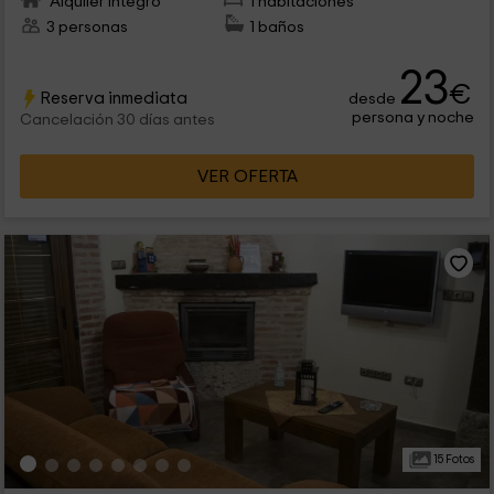
Alquiler íntegro
1 habitaciones
3 personas
1 baños
23
€
Reserva inmediata
desde
persona y noche
Cancelación 30 días antes
VER OFERTA
15 Fotos