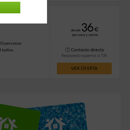
de Saint Lyphard
36
€
desde
persona y noche
20 personas
Contacto directo
8 baños
Respuesta superior a 72h
VER OFERTA