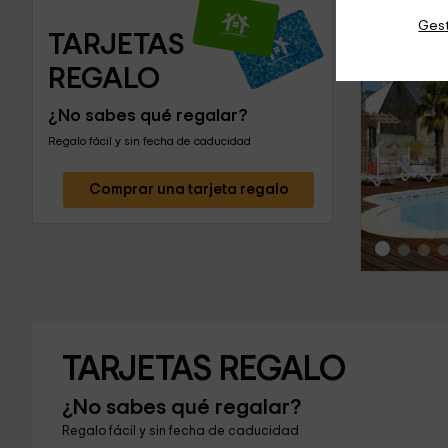
Gest
TARJETAS 
REGALO
¿No sabes qué regalar?
‹
Regalo fácil y sin fecha de caducidad
Comprar una tarjeta regalo
TARJETAS REGALO
¿No sabes qué regalar?
Regalo fácil y sin fecha de caducidad