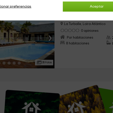
ionar preferencias
Aceptar
Les Buissonnets
Alojamiento ubicado a 15.1km 
La Turballe, Loira Atlántico
0 opiniones
›
Por habitaciones
8 habitaciones
35 Fotos