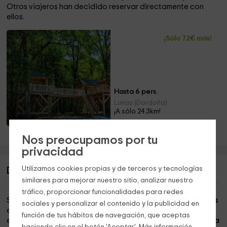
Otros viajeros han decidido reservar directamente con
ellos.
¡Sólo 72€ más!
Hasta 6 pers.
Lunas (Dordoña)
¡A sólo 24.3km!
Piscina · Barbacoa · Chimenea · Jacuzzi
Nos preocupamos por tu
privacidad
Utilizamos cookies propias y de terceros y tecnologías
Descripción de Les Pailloles 1
similares para mejorar nuestro sitio, analizar nuestro
tráfico, proporcionar funcionalidades para redes
Si
está buscando pasar unas extraordinarias vacaciones
sociales y personalizar el contenido y la publicidad en
en un lugar que no olvidará por mucho tiempo, hemos
función de tus hábitos de navegación, que aceptas
encontrado
un sitio ideal para unas vacaciones en familia