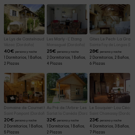
Le Lys de Castelnaud -Gîte de l'Artiste
Les Marly - L' Etang
Gites Le Pech- La Gran
Vézac (Dordoña)
Monsaguel (Dordoña)
Sainte Foy de Longas (Do
40
€
25
€
28
€
persona y noche
persona y noche
persona y noche
1 Dormitorios, 1 Baños,
2 Dormitorios, 1 Baños,
2 Dormitorios, 2 Baños,
2 Plazas
4 Plazas
6 Plazas
Domaine de Cournet Haut- La Forge
Au Pré de l'Arbre- Les Pins
Le Souquier- Lou Céca
Saint Pompont (Dordoña)
Sarlat la Canéda (Dordoña)
Saint Chamassy (Dordoña
20
€
32
€
23
€
persona y noche
persona y noche
persona y noche
2 Dormitorios, 1 Baños,
1 Dormitorios, 1 Baños,
4 Dormitorios, 3 Baños,
5 Plazas
2 Plazas
7 Plazas