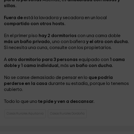
sillas.
Fuera de
está la lavadora y secadora
en un local
compartido con otros hosts.
En el primer piso
hay 2 dormitorios
con una cama doble
más un baño privado
, uno con bañera
y el otro con ducha.
Si necesita una cuna, consulte con los propietarios.
A
otro dormitorio para 3 personas
equipado con
1 cama
doble y 1 cama individual,
más
un baño con ducha.
No se canse demasiado de pensar en lo
que podría
perderse en la casa
durante su estadía, porque lo tenemos
cubierto.
Todo lo que uno
te pide y ven a descansar.
Casas Rurales Aquitania
Casas Rurales Dordoña