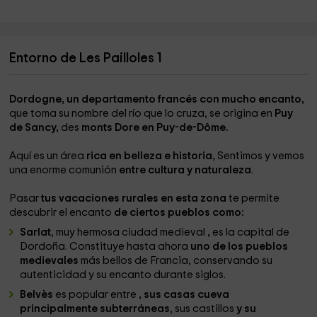
Entorno de Les Pailloles 1
Dordogne, un departamento francés con mucho encanto,
que toma su nombre del río que lo cruza, se origina en
Puy
de Sancy,
des
monts Dore en Puy-de-Dôme.
Aquí es un área
rica en belleza e historia,
Sentimos y vemos
una enorme comunión
entre cultura y naturaleza
.
Pasar
tus vacaciones rurales en esta zona
te permite
descubrir el encanto
de ciertos pueblos como:
Sarlat
, muy hermosa ciudad medieval
,
es la capital de
Dordoña. Constituye hasta ahora
uno de los pueblos
medievales
más bellos de Francia, conservando su
autenticidad y su encanto durante siglos.
Belvès
es popular entre
, sus casas cueva
principalmente subterráneas
, sus castillos
y su