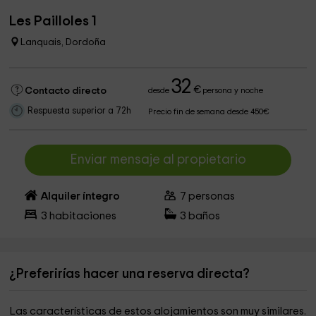
Les Pailloles 1
Lanquais, Dordoña
32
€
Contacto directo
desde
persona y noche
Respuesta superior a 72h
Precio fin de semana desde 450€
Enviar mensaje al propietario
Alquiler íntegro
7
personas
3
habitaciones
3
baños
¿Preferirías hacer una reserva directa?
Las características de estos alojamientos son muy similares.