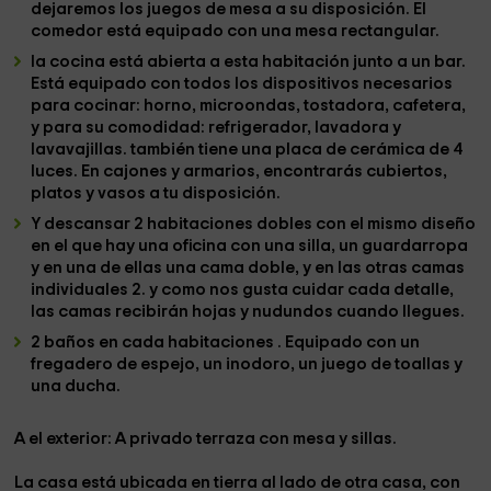
dejaremos los juegos de mesa a su disposición. El
comedor
está equipado con una mesa rectangular.
la cocina
está abierta a esta habitación junto a un bar.
Está equipado con todos los dispositivos necesarios
para cocinar: horno,
microondas, tostadora, cafetera
,
y para su comodidad:
refrigerador, lavadora y
lavavajillas.
también tiene una placa de cerámica de 4
luces. En cajones y armarios, encontrarás cubiertos,
platos y vasos a tu disposición.
Y descansar
2 habitaciones dobles
con el mismo diseño
en el que hay una oficina con una silla, un guardarropa
y en una de ellas una cama doble, y en las otras camas
individuales
2.
y como nos gusta cuidar cada detalle,
las camas recibirán hojas y nudundos cuando llegues.
2 baños
en cada habitaciones . Equipado con un
fregadero de espejo, un inodoro, un juego de toallas y
una ducha.
A
el exterior
: A
privado
terraza con mesa y sillas.
La casa está ubicada en tierra al lado de otra casa, con