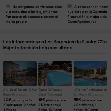
No cargamos comisiones a los 
Al reservar con nosotro
viajeros, sino a los alojamientos. 
cubierto por la Garantía d
Por eso te ofrecemos siempre el 
Protección al viajero de 
mejor precio.
CasasRurales.net
Los interesados en Les Bergeries de Pisola- Gîte
Mujetta también han consultado
A Villa di Rutali- Gîtes Adult Only
Casa Di Floumy
L'Albitru Residence de
Rutali (Córcega)
Calvi (Córcega)
Bonifacio (Córcega)
40
€
18
€
55
€
persona y noche
persona y noche
persona y noche
2 Dormitorios, 2 Baños,
6 Dormitorios, 5
7 Dormitorios, 8
4 Plazas
Baños, 13 Plazas
Baños, 28 Plazas