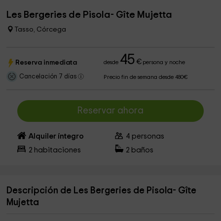
Les Bergeries de Pisola- Gîte Mujetta
Tasso, Córcega
45
€
Reserva inmediata
desde
persona y noche
Cancelación 7 días
Precio fin de semana desde 480€
Reservar ahora
Alquiler íntegro
4
personas
2
habitaciones
2
baños
Descripción de Les Bergeries de Pisola- Gîte
Mujetta