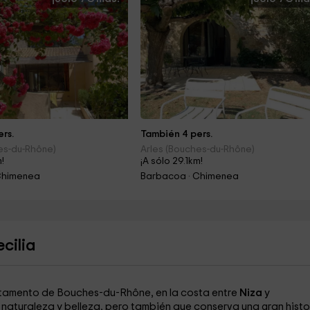
rs.
También 4 pers.
es-du-Rhône)
Arles (Bouches-du-Rhône)
m!
¡A sólo 29.1km!
Chimenea
Barbacoa · Chimenea
cilia
artamento de Bouches-du-Rhône, en la costa entre
Niza
y
n naturaleza y belleza, pero también que conserva una gran histo