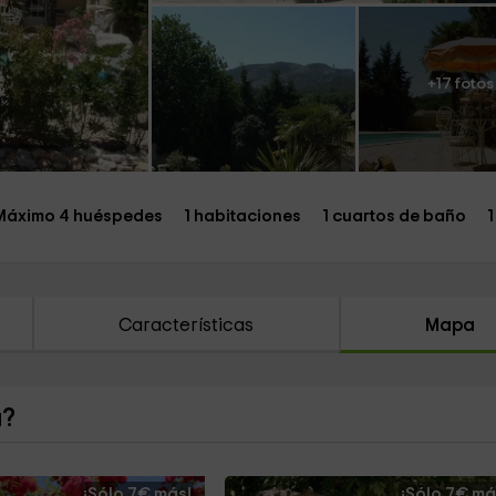
+17 fotos
Máximo 4 huéspedes
1 habitaciones
1 cuartos de baño
1
Características
Mapa
a?
¡Sólo 7€ más!
¡Sólo 7€ má