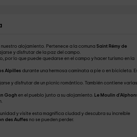
a
 nuestro alojamiento. Pertenece a la comuna
Saint Rémy de
ajarse y disfrutar de la paz del campo.
, por lo que puede quedarse en el campo y hacer turismo en la
os Alpilles
durante una hermosa caminata
a pie o en bicicleta. E
jarse y disfrutar de un picnic romántico. También contiene varia
Van Gogh
en el pueblo junto a su alojamiento.
Le Moulin d'Alphon
h.
nidad y visite esta magnífica ciudad y descubra su increíble
on des Auffes
no se pueden perder.