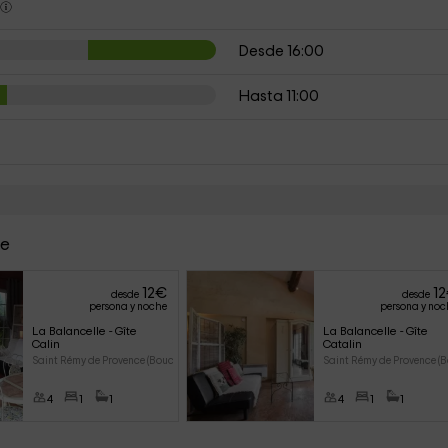
s
Desde 16:00
Hasta 11:00
le
12
€
12
desde
desde
persona y noche
persona y noc
La Balancelle - Gîte 
La Balancelle - Gîte 
Calin
Catalin 
Saint Rémy de Provence (Bouch
Saint Rémy de Provence (
4
1
1
4
1
1