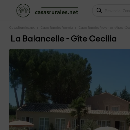
CasasRurales.net
Casas Rurales Francia
Casas Rurales Provenza - Alpes - Co
La Balancelle - Gîte Cecilia