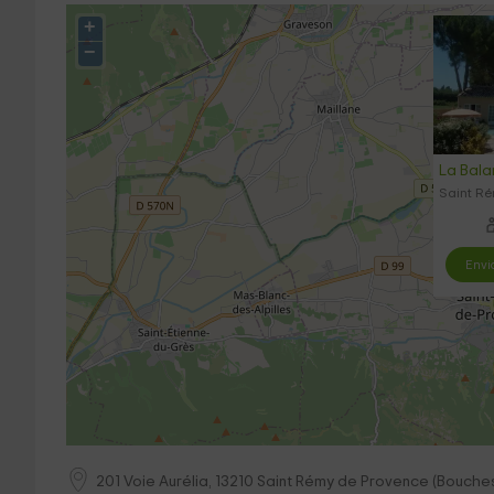
+
−
La Balan
Saint R
Envi
201 Voie Aurélia,
13210
Saint Rémy de Provence
(
Bouches