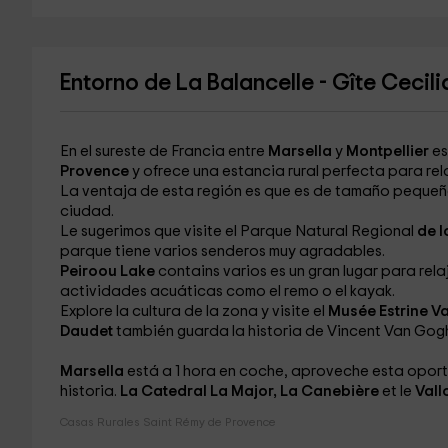
Entorno de La Balancelle - Gîte Cecili
En el sureste de Francia entre
Marsella
y
Montpellier
es
Provence
y ofrece una estancia rural perfecta para rel
La ventaja de esta región es que es de tamaño pequeño
ciudad.
Le sugerimos que visite el Parque Natural Regional
de l
parque tiene varios senderos muy agradables.
Peiroou Lake
contains varios es un gran lugar para rela
actividades acuáticas
como el remo o el kayak.
Explore la cultura de la zona y visite el
Musée Estrine 
Daudet
también guarda la historia de Vincent Van Gog
Marsella
está a 1 hora en coche, aproveche esta oportu
historia.
La Catedral La Major, La Canebière
et
le
Vall
Casas Rurales Saint Rémy de Provence