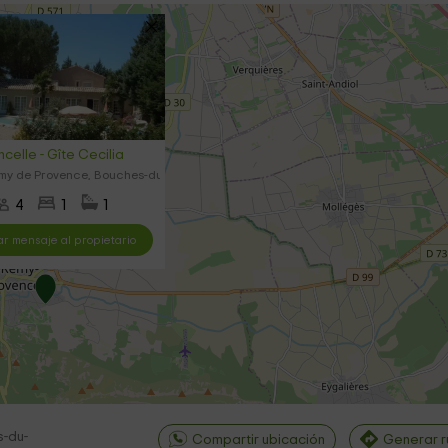
celle - Gîte Cecilia
émy de Provence, Bouches-du-Rhône
4
1
1
ar mensaje al propietario
-du-
Compartir ubicación
Generar r