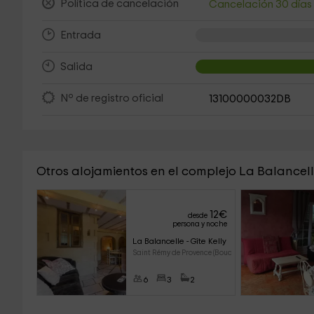
Política de cancelación
Cancelación 30 día
Entrada
Salida
Nº de registro oficial
13100000032DB
Otros alojamientos en el complejo La Balancel
12
€
desde
persona y noche
La Balancelle - Gîte Kelly
Saint Rémy de Provence (Bouch
6
3
2