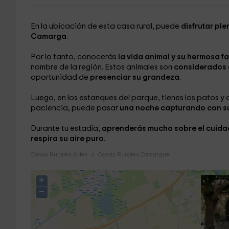
En la ubicación de esta casa rural, puede
disfrutar pl
Camarga
.
Por lo tanto, conocerás
la vida animal y su hermosa f
nombre de la región. Estos animales son
considerados
oportunidad de
presenciar su grandeza
.
Luego, en los estanques
del parque, tienes los patos
y 
paciencia, puede pasar
una noche capturando con 
Durante tu estadía,
aprenderás mucho sobre el cuida
respira su aire puro
.
Casas Rurales Arles
Casas Rurales Camargue
+
−