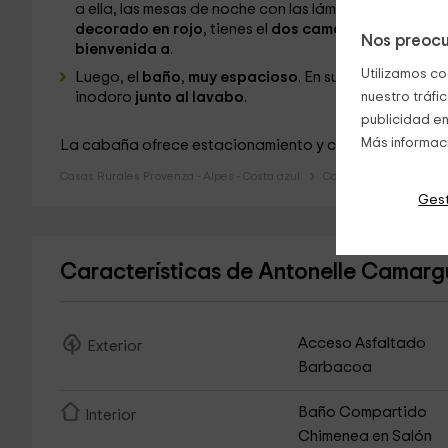
a ella, las mesas de noche
con las lámparas para una
decorado en rojo
, tienes el
dos camas individuales
Nos preocu
bienvenida a
.
Utilizamos co
Luego, el
baño
,
muy espacioso
. En su
ducha italian
inodoro
junto al lavabo
.
nuestro tráfi
publicidad en
Más informac
La cabaña ofrece estacionamiento
y conexión wifi
.
No
Casas Rurales Provenza - Alpes - Costa azul
Casas Rurales Bouche
Gest
Características de Antonelle Camar
Acceso Asfaltado
Exterior
Barbacoa
Baño Compartido
Interior
Chimenea en Salón