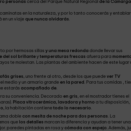
tro personas
cerca del Parque Natural Regional
de la Camarga
y caminatas
en la naturaleza, y por lo tanto conocerás y entabla
á en un viaje
que nunca olvidarás
.
to por hermosas sillas
y una mesa redonda
donde llevar sus
e del sol brillante
y
temperaturas frescas
afuera para
moment
 rayos te molestan. Las plantas
del ambiente hacen de este lugar 
ofás grises
, uno frente al otro, desde los que puede
ver TV
 el medio y un armario grande
en la pared
. Para tus comidas
, ti
que estarás
acompañado de
.
ra su conveniencia. Decorado
en gris
, en el mostrador
tienes el
haras).
Placa vitrocerámica, lavadora y horno
a tu disposición,
io
, la habitación contiene
todo lo necesario
.
 cama doble
con mesita de noche para dos personas
. La
samos que
los detalles
marcan la diferencia y ayudan a tener una
jor.
paredes pintadas en rosa
y
cómoda con espejo
. Además, j