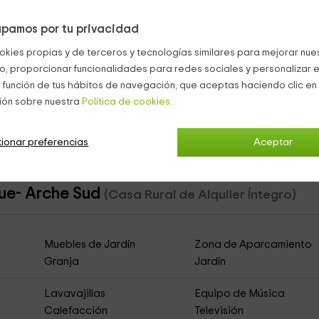
 sensación
más íntima
cuando se pone el sol. En
el otro
, que es
y enfrente,
el armario
. Estas son
partes pequeñas
pero
dan la
pamos por tu privacidad
okies propias y de terceros y tecnologías similares para mejorar nuest
a
podrás tomar largas duchas hasta
quitarte el cansancio
. Aquí,
co, proporcionar funcionalidades para redes sociales y personalizar e
 función de tus hábitos de navegación, que aceptas haciendo clic en 
ión sobre nuestra
Política de cookies.
 se admiten mascotas
.
s-du-Rhône
ionar preferencias
Aceptar
gue- Arche Sud
(Casa Rural de Alquiler Íntegro)
Muebles de Jardín
Zona de Aparcamiento
Granja
Jardín
Lavavajillas
Equipo de Música
Calefacción
Televisión