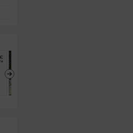
€
17
€
desde
he
persona y noche
Antonelle Camargue- 
Jardin
Arles (Bouches-du-Rhône)
6
3
2