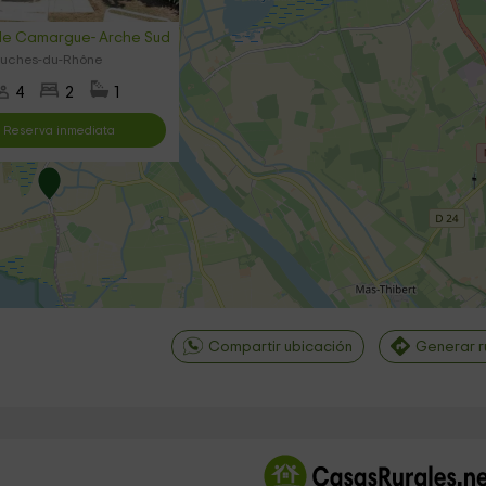
le Camargue- Arche Sud
ouches-du-Rhône
4
2
1
Reserva inmediata
Compartir ubicación
Generar r