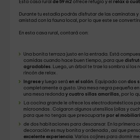
Esta casa rural
de 59 m2
ofrece refugio y el
relax a cua
Durante tu estadía podrás disfrutar de las caminatas 
amistad con la fauna local, por lo que este se convertir
En esta casa rural, contará con:
Una bonita terraza
justo en la entrada. Está compues
comidas
cuando hace buen tiempo, para que
disfrut
agradables
. Luego, un árbol
te trae la sombra
si los
rincón de relax
.
Ingrese
y luego será
en el salón
. Equipado con
dos s
completamente a gusto. Una mesa negra pequeña
en
una mesa redonda
y cuatro sillas amarillas
, por lo 
La cocina grande
le ofrece los electrodomésticos
pa
microondas
. Colgaron algunos utensilios
(ollas y cuc
para que no tengas que preocuparte
por el mobiliar
de dos habitaciones para descansar. En la primera
decoración
es muy bonita y ordenada
, así que pen
excelente experiencia
. Varios cojines
para dormir me