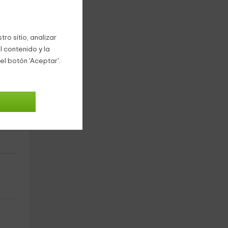
ro sitio, analizar
 el
l contenido y la
el botón 'Aceptar'.