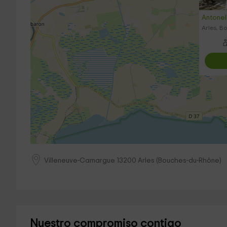
Antonel
Arles, B
Villeneuve-Camargue
13200
Arles
(
Bouches-du-Rhône
)
Nuestro compromiso contigo