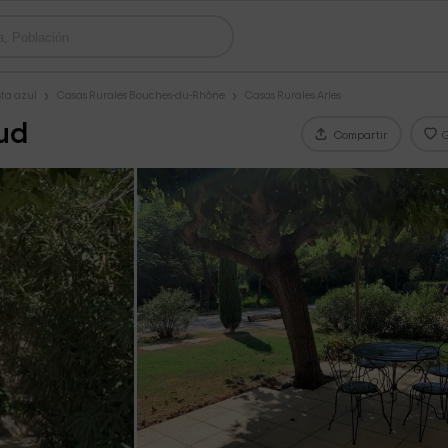
sta azul
Casas Rurales Bouches-du-Rhône
Casas Rurales Arles
ud
Compartir