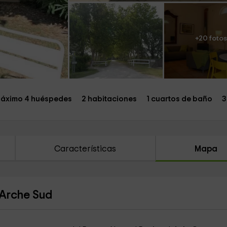
+20 fotos
áximo 4 huéspedes
2 habitaciones
1 cuartos de baño
3
Características
Mapa
 Arche Sud