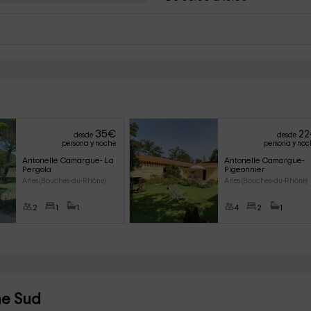
35
€
22
desde
desde
persona y noche
persona y noc
Antonelle Camargue- La 
Antonelle Camargue- 
Pergola
Pigeonnier
Arles (Bouches-du-Rhône)
Arles (Bouches-du-Rhône)
2
1
1
4
2
1
he Sud