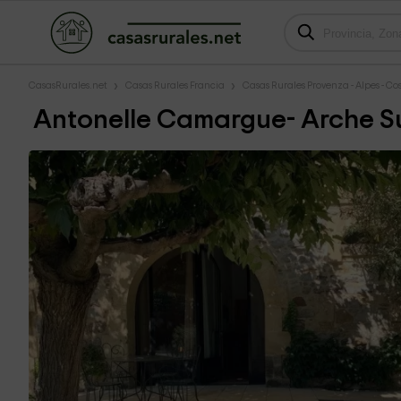
CasasRurales.net
Casas Rurales Francia
Casas Rurales Provenza - Alpes - Co
Antonelle Camargue- Arche S