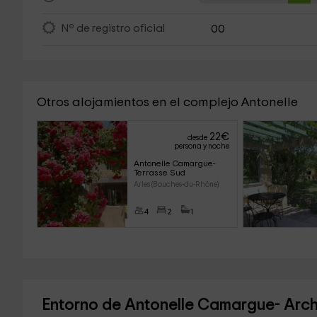
Nº de registro oficial
00
Otros alojamientos en el complejo Antonelle
22
€
desde
persona y noche
Antonelle Camargue- 
Terrasse Sud
Arles (Bouches-du-Rhône)
4
2
1
Entorno de Antonelle Camargue- Arc