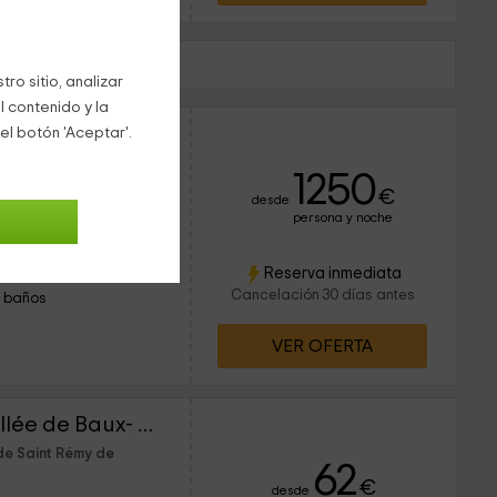
Kilómetros)
ro sitio, analizar
l contenido y la
Les Garrigues de la Vallée de Baux- 2 personnes
el botón 'Aceptar'.
de Saint Rémy de
1250
€
desde
persona y noche
Reserva inmediata
2 personas
Cancelación 30 días antes
1 baños
VER OFERTA
Les Garrigues de la Vallée de Baux- 4 personnes
de Saint Rémy de
62
€
desde