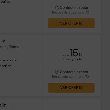
1 baños
Contacto directo
Respuesta superior a 72h
VER OFERTA
lly
hes-du-Rhône
15
€
desde
persona y noche
6 personas
2 baños
Contacto directo
Respuesta superior a 72h
VER OFERTA
alin