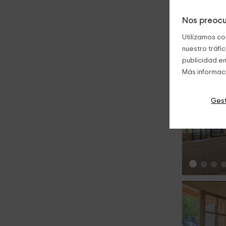
Nos preocu
Te ofrecemo
Utilizamos co
nuestro tráfi
publicidad en
Más informac
Gest
‹