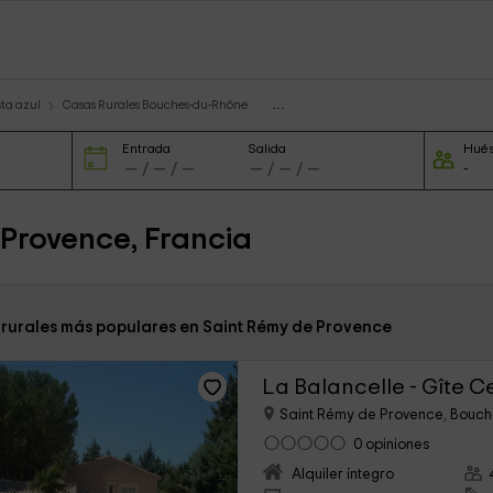
sta azul
Casas Rurales Bouches-du-Rhône
Entrada
Salida
Hué
 Provence, Francia
 rurales más populares en Saint Rémy de Provence
La Balancelle - Gîte Ce
Saint Rémy de Provence, Bouc
0 opiniones
Alquiler íntegro