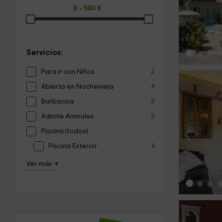
‹
Servicios:
Para ir con Niños
2
Abierto en Nochevieja
4
Barbacoa
3
Admite Animales
3
‹
Piscina (todos)
Piscina Exterior
4
+
Ver más