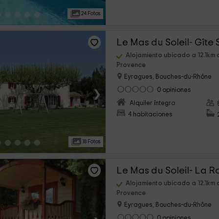
24 Fotos
Le Mas du Soleil- Gîte
Alojamiento ubicado a 12.1km 
Provence
Eyragues, Bouches-du-Rhône
›
0 opiniones
Alquiler íntegro
4 habitaciones
18 Fotos
Le Mas du Soleil- La R
Alojamiento ubicado a 12.1km 
Provence
Eyragues, Bouches-du-Rhône
0 opiniones