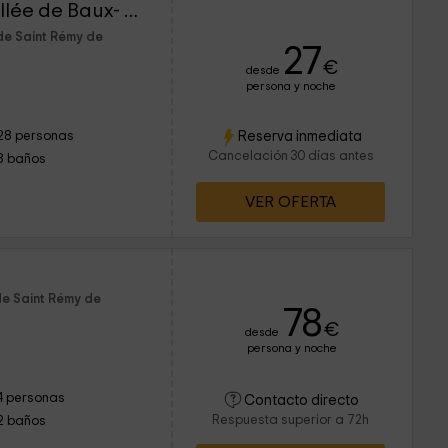
Les Garrigues de la Vallée de Baux- 6-14 personnes
de Saint Rémy de
27
€
desde
persona y noche
Reserva inmediata
28 personas
Cancelación 30 días antes
8 baños
VER OFERTA
de Saint Rémy de
78
€
desde
persona y noche
4 personas
Contacto directo
Respuesta superior a 72h
2 baños