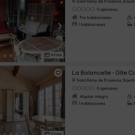
Saint Rémy de Provence, Bouc
0 opiniones
Por habitaciones
›
1 habitaciones
...
14 Fotos
La Balancelle - Gîte C
Saint Rémy de Provence, Bouc
0 opiniones
Alquiler íntegro
›
1 habitaciones
...
12 Fotos