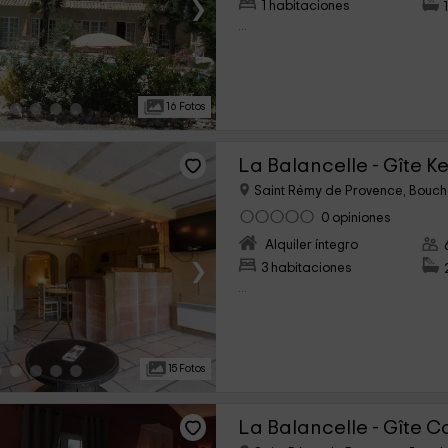
›
1 habitaciones
...
16 Fotos
La Balancelle - Gîte Ke
Saint Rémy de Provence, Bouc
0 opiniones
Alquiler íntegro
›
3 habitaciones
...
15 Fotos
La Balancelle - Gîte C