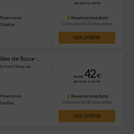
persona y noche
Reserva inmediata
40 personas
Cancelación 30 días antes
10 baños
VER OFERTA
Les Garrigues de la Vallée de Baux- 5-6 personnes
de Saint Rémy de
42
€
desde
persona y noche
Reserva inmediata
24 personas
Cancelación 30 días antes
8 baños
VER OFERTA