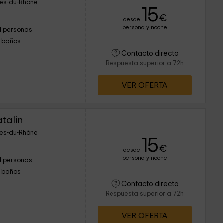
hes-du-Rhône
15
€
desde
persona y noche
4 personas
1 baños
Contacto directo
Respuesta superior a 72h
VER OFERTA
atalin
hes-du-Rhône
15
€
desde
persona y noche
4 personas
1 baños
Contacto directo
Respuesta superior a 72h
VER OFERTA