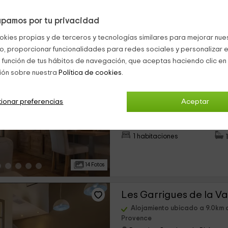
pamos por tu privacidad
s 15 casas rurales cerca de Saint Rémy de Provence (a menos de 25 
okies propias y de terceros y tecnologías similares para mejorar nuest
co, proporcionar funcionalidades para redes sociales y personalizar e
 función de tus hábitos de navegación, que aceptas haciendo clic en 
ión sobre nuestra
Política de cookies.
Alojamiento ubicado a 9.0km 
Provence
Paradou, Bouches-du-Rhône
ionar preferencias
Aceptar
›
0 opiniones
Alquiler íntegro
1 habitaciones
14 Fotos
Alojamiento ubicado a 9.0km 
Provence