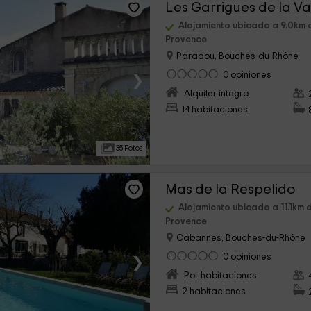
Alojamiento ubicado a 9.0km 
Provence
Paradou, Bouches-du-Rhône
›
0 opiniones
Alquiler íntegro
14 habitaciones
35 Fotos
Mas de la Respelido
Alojamiento ubicado a 11.1km 
Provence
Cabannes, Bouches-du-Rhône
›
0 opiniones
Por habitaciones
2 habitaciones