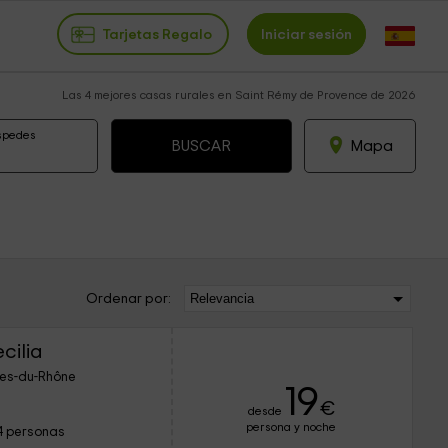
Tarjetas Regalo
Iniciar sesión
Las 4 mejores casas rurales en Saint Rémy de Provence de 2026
spedes
Mapa
Ordenar por:
cilia
hes-du-Rhône
19
€
desde
persona y noche
4 personas