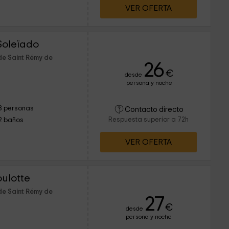
VER OFERTA
 Soleïado
de Saint Rémy de
26
€
desde
persona y noche
8 personas
Contacto directo
Respuesta superior a 72h
2 baños
VER OFERTA
oulotte
de Saint Rémy de
27
€
desde
persona y noche