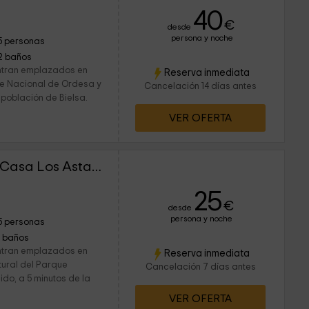
40
€
desde
persona y noche
5 personas
2 baños
ntran emplazados en
Reserva inmediata
que Nacional de Ordesa y
Cancelación 14 días antes
 población de Bielsa.
VER OFERTA
Casas de Zapatierno- Casa Los Astazu
25
€
desde
persona y noche
5 personas
1 baños
ntran emplazados en
Reserva inmediata
tural del Parque
Cancelación 7 días antes
do, a 5 minutos de la
VER OFERTA