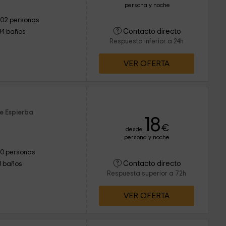
persona y noche
102 personas
Contacto directo
34 baños
Respuesta inferior a 24h
VER OFERTA
de Espierba
18
€
desde
persona y noche
10 personas
Contacto directo
3 baños
Respuesta superior a 72h
VER OFERTA