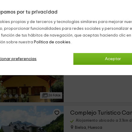
pamos por tu privacidad
s 16 casas rurales cerca de Espierba (a menos de 25 Kilómetros)
okies propias y de terceros y tecnologías similares para mejorar nuest
co, proporcionar funcionalidades para redes sociales y personalizar e
Camping Pineta
 función de tus hábitos de navegación, que aceptas haciendo clic en 
ión sobre nuestra
Política de cookies.
Alojamiento ubicado a 1.3km 
Bielsa, Huesca
0 opiniones
ionar preferencias
Aceptar
›
Alquiler íntegro
32 habitaciones
26 Fotos
Complejo Turistico Ca
Alojamiento ubicado a 3.1km 
Bielsa, Huesca