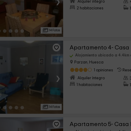
›
Alquiler íntegro
2 habitaciones
14 Fotos
Apartamento 4- Casa
Alojamiento ubicado a 4.4km 
Parzan, Huesca
1 opiniones
Rese
›
Alquiler íntegro
1 habitaciones
14 Fotos
Apartamento 5- Casa