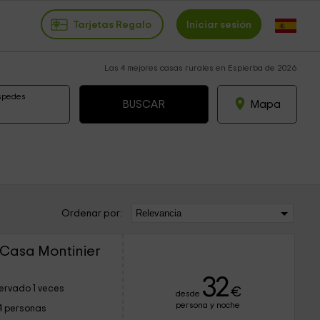
Tarjetas Regalo
Iniciar sesión
Las 4 mejores casas rurales en Espierba de 2026
spedes
Mapa
Ordenar por:
 Casa Montinier
32
ervado 1 veces
€
desde
persona y noche
4 personas