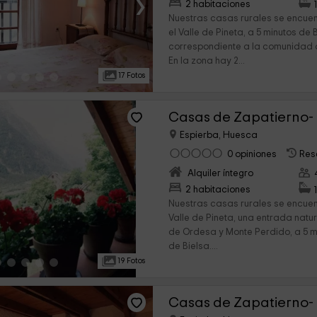
›
2 habitaciones
Nuestras casas rurales se encue
el Valle de Pineta, a 5 minutos de B
correspondiente a la comunidad
En la zona hay 2...
17 Fotos
Espierba, Huesca
0 opiniones
Res
Alquiler íntegro
›
2 habitaciones
Nuestras casas rurales se encue
Valle de Pineta, una entrada natu
de Ordesa y Monte Perdido, a 5 m
de Bielsa....
19 Fotos
Casas de Zapatierno