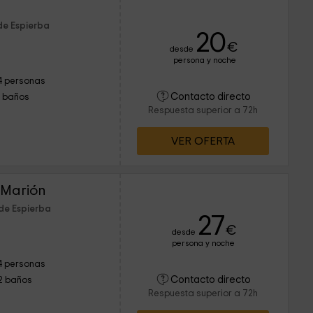
de Espierba
20
€
desde
persona y noche
4 personas
Contacto directo
1 baños
Respuesta superior a 72h
VER OFERTA
 Marión
de Espierba
27
€
desde
persona y noche
4 personas
Contacto directo
2 baños
Respuesta superior a 72h