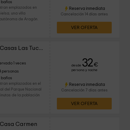
1 baños
ntran emplazados en
Reserva inmediata
ielsa, una villa
Cancelación 14 días antes
 autónoma de Aragón.
VER OFERTA
Casas de Zapatierno- Casas Las Tucas
32
ervado 1 veces
€
desde
persona y noche
4 personas
1 baños
ntran emplazados en el
Reserva inmediata
ral del Parque Nacional
Cancelación 7 días antes
inutos de la población
VER OFERTA
- Casa Carmen