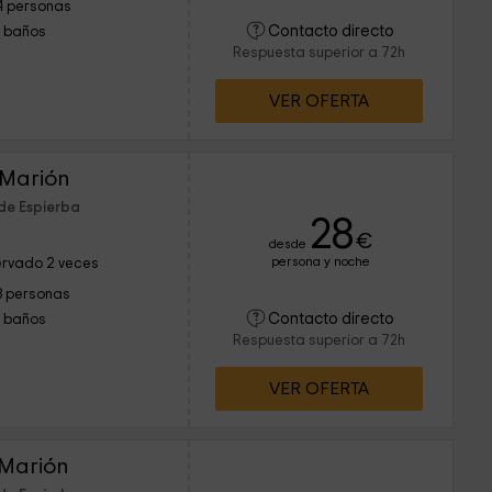
4 personas
Contacto directo
1 baños
Respuesta superior a 72h
VER OFERTA
 Marión
de Espierba
28
€
desde
persona y noche
rvado 2 veces
3 personas
Contacto directo
1 baños
Respuesta superior a 72h
VER OFERTA
 Marión