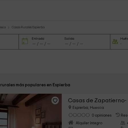
esca
Casas Rurales Espierba
Entrada
Salida
Hué
 rurales más populares en Espierba
Casas de Zapatierno-
Espierba, Huesca
0 opiniones
Res
Alquiler íntegro