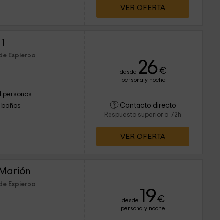
VER OFERTA
 1
de Espierba
26
€
desde
persona y noche
4 personas
Contacto directo
1 baños
Respuesta superior a 72h
VER OFERTA
 Marión
de Espierba
19
€
desde
persona y noche