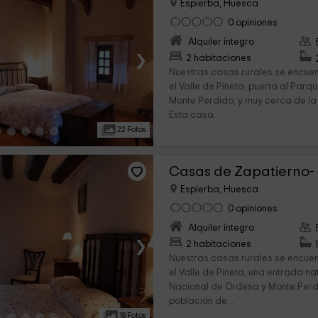
Espierba, Huesca
0 opiniones
Alquiler íntegro
›
2 habitaciones
Nuestras casas rurales se encue
el Valle de Pineta, puerta al Par
Monte Perdido, y muy cerca de la
Esta casa...
22 Fotos
Espierba, Huesca
0 opiniones
Alquiler íntegro
›
2 habitaciones
Nuestras casas rurales se encue
el Valle de Pineta, una entrada na
Nacional de Ordesa y Monte Perdi
población de...
18 Fotos