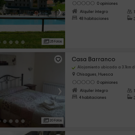
0 opiniones
›
Alquiler íntegro
48 habitaciones
25 Fotos
Casa Barranco
Alojamiento ubicado a 3.1km 
Chisagues, Huesca
0 opiniones
›
Alquiler íntegro
4 habitaciones
20 Fotos