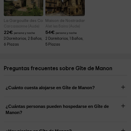
La Gargouille des Corbières
Maison de Nostradamus
Carcassonne (Aude)
Alet les Bains (Aude)
22
€
54
€
persona y noche
persona y noche
3 Dormitorios, 2 Baños,
2 Dormitorios, 1 Baños,
6 Plazas
5 Plazas
Preguntas frecuentes sobre Gîte de Manon
¿Cuánto cuesta alojarse en Gîte de Manon?
¿Cuántas personas pueden hospedarse en Gîte de
Manon?