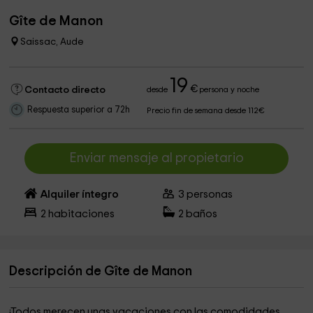
Gîte de Manon
Saissac, Aude
19
€
Contacto directo
desde
persona y noche
Respuesta superior a 72h
Precio fin de semana desde 112€
Enviar mensaje al propietario
Alquiler íntegro
3
personas
2
habitaciones
2
baños
Descripción de Gîte de Manon
¡Todos merecen unas vacaciones con las comodidades