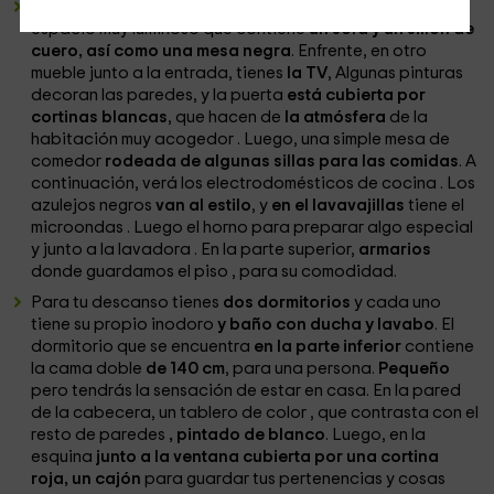
En el interior, salón y cocina
en la planta baja
. Es un
espacio
muy luminoso que contiene
un sofá y un sillón de
cuero, así como una mesa negra
. Enfrente, en otro
mueble junto a la entrada, tienes
la TV
, Algunas pinturas
decoran las paredes, y la puerta
está cubierta por
cortinas blancas
, que hacen de
la atmósfera
de la
habitación muy acogedor
. Luego, una simple mesa de
comedor
rodeada de algunas sillas para las comidas
. A
continuación, verá los electrodomésticos de cocina
. Los
azulejos negros
van al estilo
, y
en el lavavajillas
tiene el
microondas
. Luego el horno
para preparar algo especial
y junto a la lavadora
. En la parte superior,
armarios
donde guardamos el piso
, para su comodidad.
Para tu descanso tienes
dos dormitorios
y cada uno
tiene su propio inodoro
y baño con ducha y lavabo
. El
dormitorio
que se encuentra
en la parte inferior
contiene
la cama doble
de 140 cm
, para una persona.
Pequeño
pero tendrás la sensación de estar en casa. En la pared
de la cabecera, un tablero de color
, que contrasta con el
resto de paredes
, pintado de blanco
. Luego, en la
esquina
junto a la ventana cubierta por una cortina
roja, un cajón
para guardar tus pertenencias y cosas