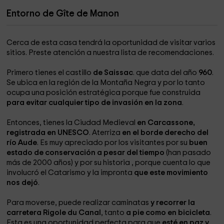
Entorno de Gîte de Manon
Cerca de esta casa tendrá la oportunidad de visitar varios
sitios. Preste atención a nuestra lista de recomendaciones.
Primero tienes el castillo
de Saissac
. que data del año
960
.
Se ubica en la región de la Montaña Negra
y por lo tanto
ocupa una posición estratégica porque fue construida
para evitar cualquier tipo de invasión en la zona
.
Entonces, tienes la Ciudad Medieval
en Carcassone,
registrada en UNESCO
. Aterriza
en el borde derecho del
río Aude
. Es muy apreciado por los visitantes por su
buen
estado de conservación a pesar del tiempo
(han pasado
más de 2000 años) y por su historia
, porque cuenta lo que
involucró el Catarismo
y la impronta
que este movimiento
nos dejó
.
Para moverse, puede realizar caminatas
y recorrer la
carretera Rigole du Canal
, tanto
a pie como en bicicleta
.
Esta es una oportunidad perfecta para que
esté en paz y