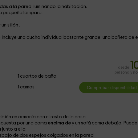
as a la pared iluminando la habitación.
tra pequeña lámpara
.
 un sillón
.
 incluye una ducha individual
bastante grande, una bañera
de e
1
desde
persona y n
1 cuartos de baño
1 camas
mbién en armonía con el resto de la casa.
ompuesta por una cama
encima de
y un sofá cama
debajo. Puede
a
junto a ella.
ebajo de dos espejos
colgados en la pared.