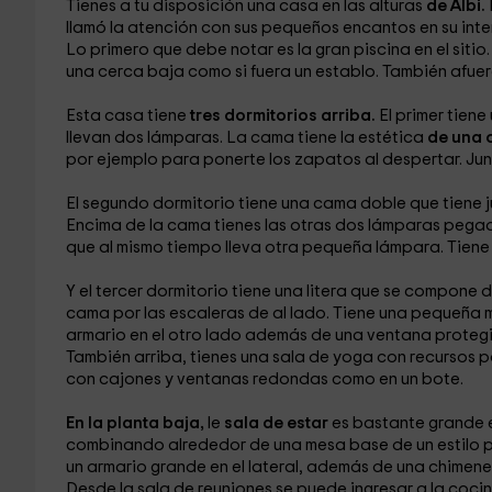
Tienes a tu disposición una casa en las alturas
de Albi.
llamó la atención con sus pequeños encantos en su inter
Lo primero que debe notar es la gran piscina
en el siti
una cerca baja como si fuera un establo. También afue
Esta casa tiene
tres dormitorios arriba.
El primer
tiene
llevan dos lámparas. La cama tiene la estética
de una 
por ejemplo para ponerte los zapatos al despertar. Jun
El segundo dormitorio
tiene una cama doble
que tiene
Encima de la cama tienes las otras dos lámparas
pegada
que al mismo tiempo lleva otra pequeña lámpara. Tie
Y el tercer dormitorio
tiene una litera
que se compone d
cama por las escaleras de al lado. Tiene una pequeña
armario
en el otro lado además de una ventana protegi
También arriba, tienes una sala de yoga
con recursos p
con cajones y ventanas
redondas como en un bote.
En la planta baja,
le
sala de estar
es bastante grande 
combinando alrededor de una mesa
base de un estilo 
un armario grande
en el lateral, además de una chimene
Desde la sala de reuniones
se puede ingresar a la coci