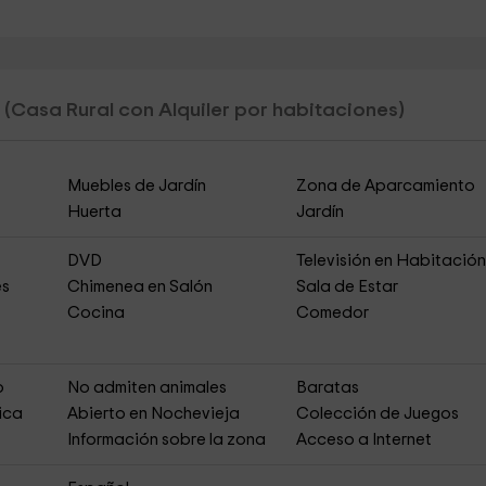
e
(Casa Rural con Alquiler por habitaciones)
Muebles de Jardín
Zona de Aparcamiento
Huerta
Jardín
DVD
Televisión en Habitació
es
Chimenea en Salón
Sala de Estar
Cocina
Comedor
o
No admiten animales
Baratas
ica
Abierto en Nochevieja
Colección de Juegos
Información sobre la zona
Acceso a Internet