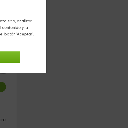
ro sitio, analizar
l contenido y la
el botón 'Aceptar'.
8
€
oche
bre