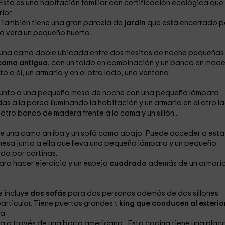
Esta es una habitación familiar
con certificación ecológica
que 
ior.
o. También tiene una gran parcela de
jardín
que está encerrado p
ra verá un pequeño huerto
.
 una cama doble
ubicada entre dos mesitas de noche pequeñas
cama antigua
, con un toldo
en combinación y un banco
en made
to a él, un armario
y en el otro lado, una ventana
.
 junto a una pequeña mesa de noche
con una pequeña lámpara
.
s a la pared iluminando la habitación y un armario
en el otro l
ne otro banco de madera
frente a la cama y un sillón
.
e una cama arriba y un sofá cama
abajo. Puede acceder a esta
 mesa
junto a ella que lleva una pequeña lámpara
y un pequeño
da por cortinas.
ara hacer ejercicio y un espejo
cuadrado
además de un armari
e incluye
dos sofás
para dos personas además de dos sillones
particular. Tiene puertas grandes t
king que conducen al exterio
a.
na
a través de una barra americana
.
Esta cocina tiene una plac