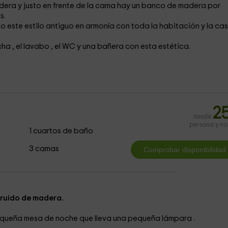
era y justo en frente de la cama hay un banco de madera
por
s.
 este estilo antiguo en armonía con toda la habitación y la ca
ucha
, el lavabo
, el WC
y una bañera
con esta estética.
2
desde
persona y n
1 cuartos de baño
3 camas
ruido de madera.
pequeña mesa de noche
que lleva una pequeña lámpara
.