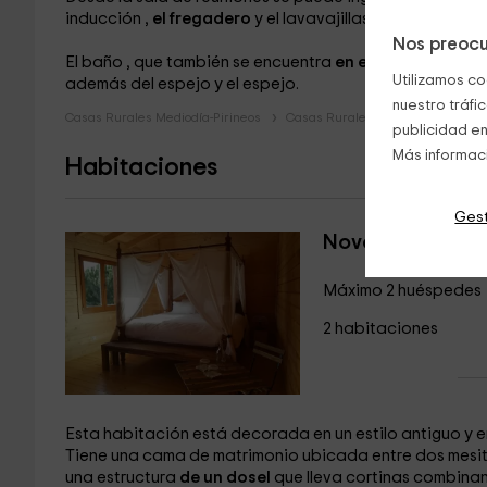
inducción
,
el fregadero
y el lavavajillas
además de muc
Nos preocu
El baño
, que también se encuentra
en el piso
, incluye 
Utilizamos co
además del espejo
y el espejo.
nuestro tráfi
Casas Rurales Mediodía-Pirineos
Casas Rurales Tarn
publicidad en
Más informac
Habitaciones
Gest
Novela
Máximo 2 huéspedes
2 habitaciones
Esta habitación está decorada en un estilo antiguo y 
Tiene una cama de matrimonio
ubicada entre dos mesi
una estructura
de un dosel
que lleva cortinas combina