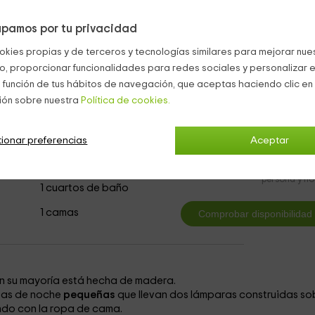
hos utensilios de cocina
además de una cafetería
.
pamos por tu privacidad
una ducha grande individual , una bañera
antigua
y el inodoro
okies propias y de terceros y tecnologías similares para mejorar nuest
co, proporcionar funcionalidades para redes sociales y personalizar e
 función de tus hábitos de navegación, que aceptas haciendo clic en 
ión sobre nuestra
Política de cookies.
ionar preferencias
Aceptar
2
desde
persona y n
1 cuartos de baño
1 camas
en su mayoría está hecha de madera.
tas de noche
pequeñas
que llevan dos lámparas
construidas so
ndo con la ropa de cama.