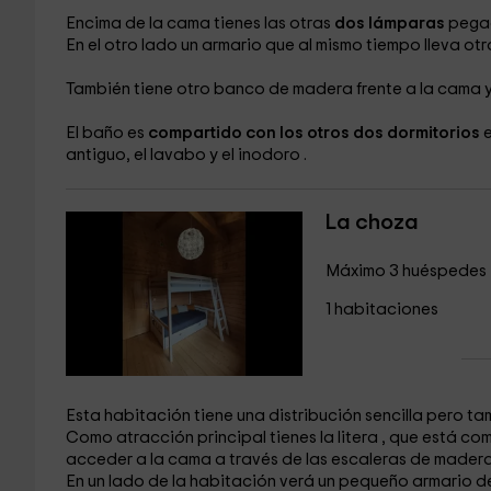
Encima de la cama tienes las otras
dos lámparas
pegad
En el otro lado un armario
que al mismo tiempo lleva o
También tiene otro banco de madera
frente a la cama y
El baño
es
compartido con los otros dos dormitorios
e
antiguo, el lavabo
y el inodoro
.
La choza
Máximo 3 huéspedes
1 habitaciones
Esta habitación tiene una distribución sencilla pero ta
Como atracción principal tienes la litera
, que está c
acceder a la cama a través de las escaleras de mader
En un lado de la habitación verá un pequeño armario
d