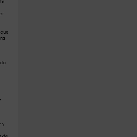
te
or
 que
ra
ado
o
r
y
a de