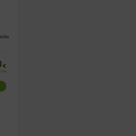
stilo
0
€
oche