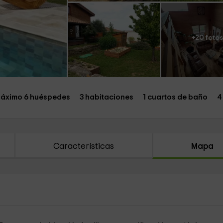
+20 fotos
áximo 6 huéspedes
3 habitaciones
1 cuartos de baño
4
Características
Mapa