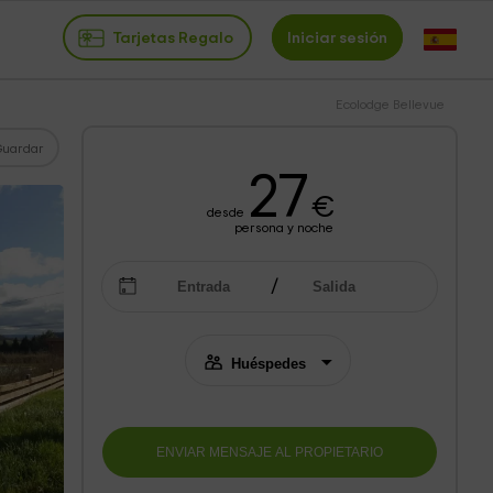
Tarjetas Regalo
Iniciar sesión
Ecolodge Bellevue
Guardar
27
€
desde
persona y noche