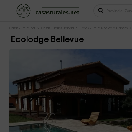
CasasRurales.net
Casas Rurales Francia
Casas Rurales Mediodía-Pirineos
Ecolodge Bellevue