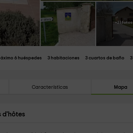
+21 fotos
áximo 6 huéspedes
3 habitaciones
3 cuartos de baño
3
Características
Mapa
 d'hôtes