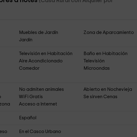
bres d'hôtes
(Casa Rural con Alquiler por
Muebles de Jardín
Zona de Aparcamiento
Jardín
Televisión en Habitación
Baño en Habitación
Aire Acondicionado
Televisión
Comedor
Microondas
s
No admiten animales
Abierto en Nochevieja
o
WiFi Gratis
Se sirven Cenas
 zona
Acceso a Internet
Español
ceso
En el Casco Urbano