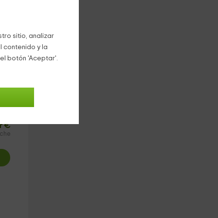
ama
ro sitio, analizar
l contenido y la
el botón 'Aceptar'.
4
€
oche