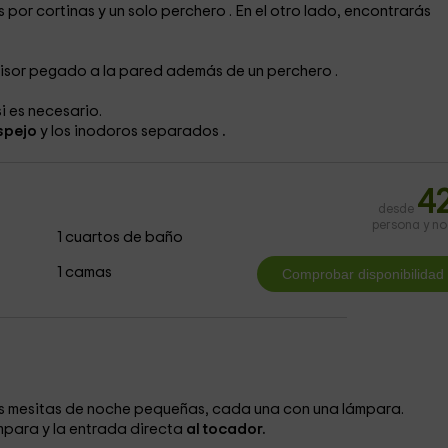
 por cortinas y un solo perchero
. En el otro lado, encontrarás
visor
pegado a la pared además de un perchero
.
si es necesario.
spejo
y los inodoros separados
.
4
desde
persona y n
1 cuartos de baño
1 camas
s mesitas de noche pequeñas, cada una con una lámpara.
mpara y la entrada directa
al tocador.