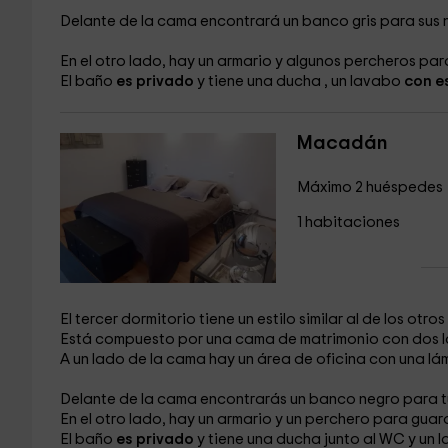
Delante de la cama encontrará un banco
gris para sus
En el otro lado, hay un armario
y algunos percheros
para
El baño
es privado
y tiene una ducha
, un lavabo
con e
Macadán
Máximo 2 huéspedes
1 habitaciones
El tercer dormitorio tiene un estilo similar al de los otro
Está compuesto por una cama de matrimonio
con dos 
A un lado de la cama hay un área de oficina
con una lá
Delante de la cama encontrarás un banco
negro para t
En el otro lado, hay un armario
y un perchero
para guard
El baño
es privado
y tiene una ducha
junto al WC
y un 