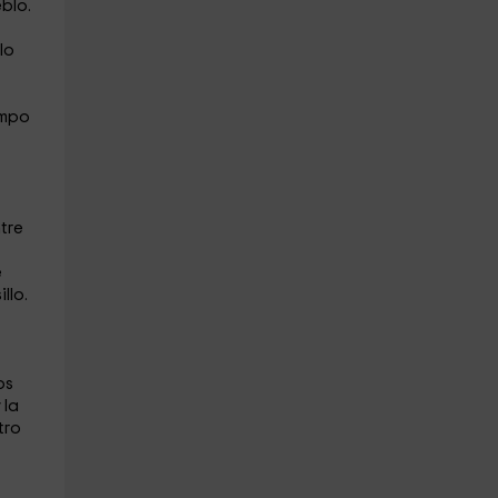
blo.
lo
empo
tre
e
illo.
os
 la
tro