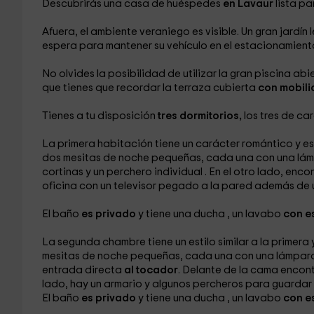
Descubrirás una casa de huéspedes
en Lavaur
lista p
Afuera, el ambiente veraniego es visible. Un gran jardín
espera para mantener su vehículo en el estacionamien
No olvides la posibilidad de utilizar la gran piscina abi
que tienes que recordar la terraza cubierta
con mobilia
Tienes a tu disposición
tres dormitorios,
los tres de ca
La primera habitación
tiene un carácter romántico y e
dos mesitas de noche pequeñas, cada una con una lámp
cortinas y un perchero individual . En el otro lado, enc
oficina
con un televisor
pegado a la pared además de 
El baño
es privado
y tiene una ducha
, un lavabo
con e
La segunda
chambre tiene un estilo similar a la prime
mesitas de noche pequeñas, cada una con una lámpara.
entrada directa
al tocador
. Delante de la cama encon
lado, hay un armario
y algunos percheros
para guardar 
El baño
es privado
y tiene una ducha
, un lavabo
con e