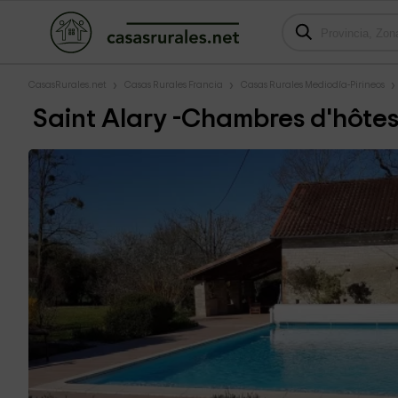
CasasRurales.net
Casas Rurales Francia
Casas Rurales Mediodía-Pirineos
Saint Alary -Chambres d'hôte