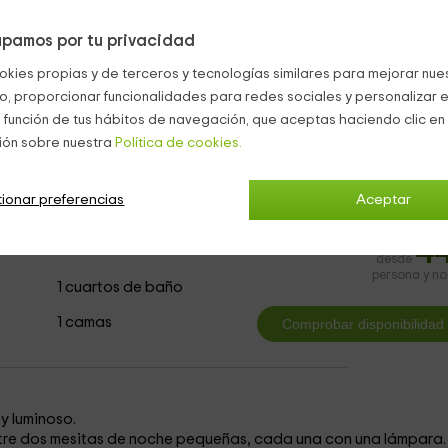
ros dormitorios y consta de una cama doble
con dos lámparas de
a cama hay un área de oficina
con una lámpara. Delante de la c
pamos por tu privacidad
 ventana. En el otro lado, hay un armario y un perchero para
okies propias y de terceros y tecnologías similares para mejorar nuest
co, proporcionar funcionalidades para redes sociales y personalizar e
lavabo
con espejo.
 función de tus hábitos de navegación, que aceptas haciendo clic en 
ión sobre nuestra
Política de cookies.
ionar preferencias
Aceptar
4
desde
persona y n
1 cuartos de baño
1 camas
y luminoso.
re dos mesitas de noche pequeñas, cada una con una lámpara.