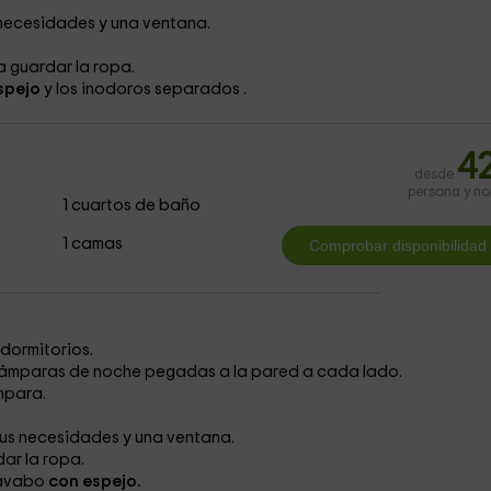
 necesidades y una ventana.
 guardar la ropa.
spejo
y los inodoros separados
.
4
desde
persona y n
1 cuartos de baño
1 camas
s dormitorios.
lámparas de noche pegadas a la pared a cada lado.
mpara.
us necesidades y una ventana.
ar la ropa.
lavabo
con espejo.