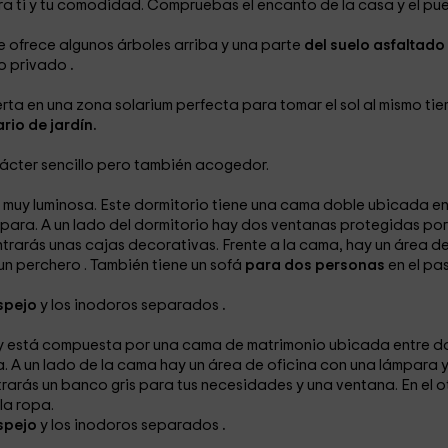
ara ti y tu comodidad. Compruebas el encanto de la casa y el pue
le ofrece algunos árboles arriba y una parte
del suelo asfaltado
to privado
.
erta
en una zona solarium
perfecta para tomar el sol al mismo ti
rio de jardín.
rácter sencillo pero también acogedor.
s muy luminosa. Este dormitorio tiene una cama doble
ubicada en
ara. A un lado del dormitorio hay dos ventanas protegidas por
ontrarás unas cajas decorativas. Frente a la cama, hay un área d
un perchero
. También tiene un sofá
para dos personas
en el pas
spejo
y los inodoros separados
.
ra y está compuesta por una cama de matrimonio
ubicada entre d
 A un lado de la cama hay un área de oficina
con una lámpara y
trarás un banco
gris para tus necesidades y una ventana. En el o
la ropa.
spejo
y los inodoros separados
.