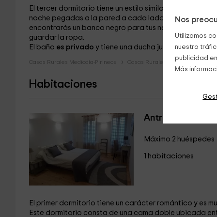
El tercer dormitorio
tiene un estilo similar al de los ot
noche pegadas a la pared a cada lado. A un lado de l
Nos preocu
encontrarás un banco
negro para tus necesidades y una
Utilizamos co
guardar la ropa.
El baño
es privado
y tiene una ducha
junto al WC
nuestro tráfi
y un 
publicidad en
Casas Rurales Mediodía-Pirineos
Casas Rurales Tarn
Más informac
Habitaciones
Gest
Antracita
Máximo 2 huéspedes
1 habitaciones
El primer dormitorio tiene un carácter romántico y es mu
Este dormitorio consta de una cama doble
ubicada ent