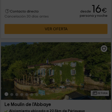
16
€
desde
Contacto directo
persona y noche
Cancelación 30 días antes
VER OFERTA
32 Fotos
Le Moulin de l'Abbaye
Alojamiento ubicado a 20.5km de Périgueux