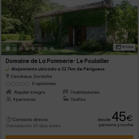
15 Fotos
Domaine de La Pommerie- Le Poulailler
Alojamiento ubicado a 22.7km de Périgueux
Cendrieux, Dordoña
0 opiniones
Alquiler íntegro
1 habitaciones
4 personas
1 baños
45
€
desde
Contacto directo
persona y noche
Cancelación 30 días antes