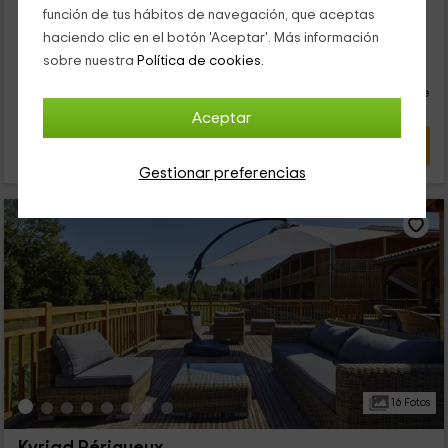
función de tus hábitos de navegación, que aceptas
...
haciendo clic en el botón 'Aceptar'. Más información
48
sobre nuestra
Política de cookies.
€
desde
Contacto directo
persona y noche
Respuesta superior a 72h
Aceptar
VER OFERTA
Gestionar preferencias
16 Fotos