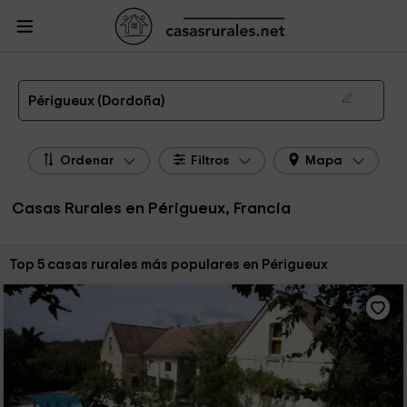
CasasRurales.net
Casas Rurales Francia
Casas Rurales Aquitania
Casas
Rurales Dordoña
Casas Rurales Périgueux
Las 5 mejores casas rurales en Périgueux de 2026
Périgueux (Dordoña)
Ordenar
Filtros
Mapa
Casas Rurales en Périgueux, Francia
Ordenar por:
Top 5 casas rurales más populares en Périgueux