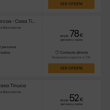
VER OFERTA
Apartamento Las Albarcas - Casa Tinuca
de Mazcuerras
78
€
desde
persona y noche
2 personas
Contacto directo
1 baños
Respuesta superior a 72h
VER OFERTA
Casa Tinuca
de Mazcuerras
52
€
desde
persona y noche