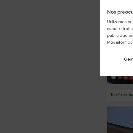
Nos preocu
Utilizamos co
nuestro tráfi
publicidad en
Más informac
‹
Gest
Te ofrecemo