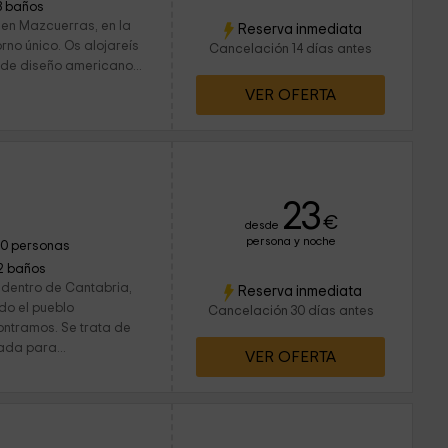
3 baños
 en Mazcuerras, en la
Reserva inmediata
rno único. Os alojareís
Cancelación 14 días antes
de diseño americano...
VER OFERTA
23
€
desde
persona y noche
10 personas
2 baños
 dentro de Cantabria,
Reserva inmediata
do el pueblo
Cancelación 30 días antes
ontramos. Se trata de
ada para...
VER OFERTA