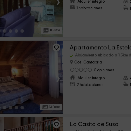
›
Alquiler íntegro
1 habitaciones
18 Fotos
Apartamento La Estel
Alojamiento ubicado a 1.5km 
Cos, Cantabria
0 opiniones
›
Alquiler íntegro
2 habitaciones
23 Fotos
La Casita de Susa