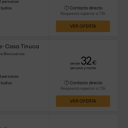
2 personas
Contacto directo
1 baños
Respuesta superior a 72h
VER OFERTA
a- Casa Tinuca
de Mazcuerras
32
€
desde
persona y noche
4 personas
Contacto directo
1 baños
Respuesta superior a 72h
VER OFERTA