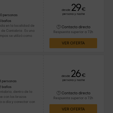
29
€
desde
persona y noche
10 personas
5 baños
ada en la localidad de
Contacto directo
 de Cantabria . Es una
Respuesta superior a 72h
empos se utilizó como
VER OFERTA
26
€
desde
persona y noche
8 personas
2 baños
ntabria, dentro de la
Contacto directo
be con los brazos
Respuesta superior a 72h
a a día y conectar con
VER OFERTA