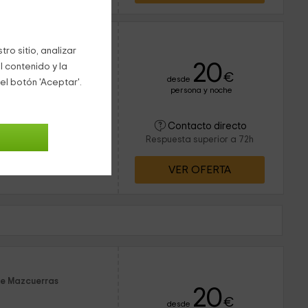
ro sitio, analizar
20
l contenido y la
€
desde
el botón 'Aceptar'.
persona y noche
7 personas
2 baños
 dentro de Cantabria, y
Contacto directo
e vas a poder disfrutar
Respuesta superior a 72h
a zona de Mazcuerras.
VER OFERTA
de Mazcuerras
20
€
desde