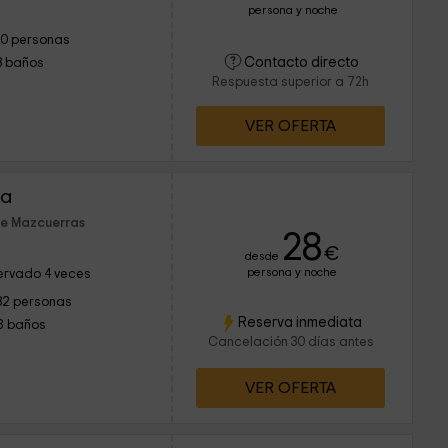
persona y noche
10 personas
Contacto directo
3 baños
Respuesta superior a 72h
VER OFERTA
ra
de Mazcuerras
28
€
desde
persona y noche
ervado 4 veces
32 personas
Reserva inmediata
8 baños
Cancelación 30 días antes
VER OFERTA