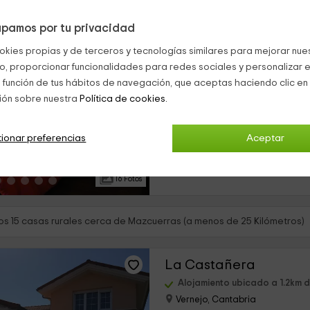
pamos por tu privacidad
El Reposo de Artemisa
okies propias y de terceros y tecnologías similares para mejorar nuest
Mazcuerras, Cantabria
co, proporcionar funcionalidades para redes sociales y personalizar e
0 opiniones
 función de tus hábitos de navegación, que aceptas haciendo clic en 
Alquiler íntegro
ión sobre nuestra
Política de cookies.
›
3 habitaciones
Nuestro alojamiento se encuentra
ionar preferencias
Aceptar
en concreto, en un pueblo en el qu
mucho de las mejores vistas en l
Se trata de un...
16 Fotos
s 15 casas rurales cerca de Mazcuerras (a menos de 25 Kilómetros)
La Castañera
Alojamiento ubicado a 1.2km 
Vernejo, Cantabria