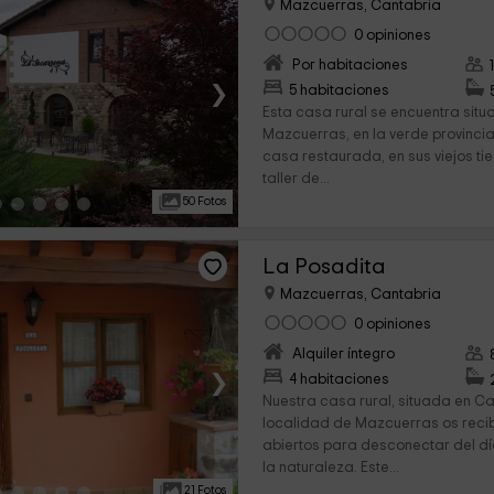
Mazcuerras, Cantabria
0 opiniones
Por habitaciones
›
5 habitaciones
Esta casa rural se encuentra situ
Mazcuerras, en la verde provincia
casa restaurada, en sus viejos ti
taller de...
50 Fotos
La Posadita
Mazcuerras, Cantabria
0 opiniones
Alquiler íntegro
›
4 habitaciones
Nuestra casa rural, situada en Ca
localidad de Mazcuerras os reci
abiertos para desconectar del dí
la naturaleza. Este...
21 Fotos