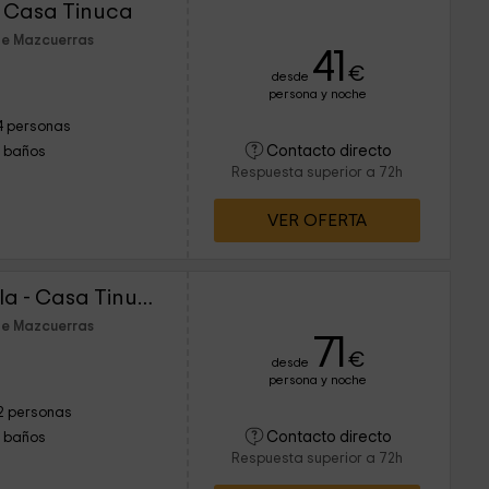
- Casa Tinuca
de Mazcuerras
41
€
desde
persona y noche
4 personas
Contacto directo
1 baños
Respuesta superior a 72h
VER OFERTA
Apartamento La Cebilla - Casa Tinuca
de Mazcuerras
71
€
desde
persona y noche
2 personas
Contacto directo
1 baños
Respuesta superior a 72h