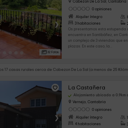
Cabezon De La Sal, Cantabria
0 opiniones
Alquiler íntegro
›
3 habitaciones
Os presentamos esta estupenda c
encuentra en Santibáñez, en Cant
un complejo de 3 viviendas que en
plazas. En este caso, la...
32 Fotos
s 17 casas rurales cerca de Cabezon De La Sal (a menos de 25 Kilóm
La Castañera
Alojamiento ubicado a 0.9km
Vernejo, Cantabria
0 opiniones
›
Alquiler íntegro
4 habitaciones