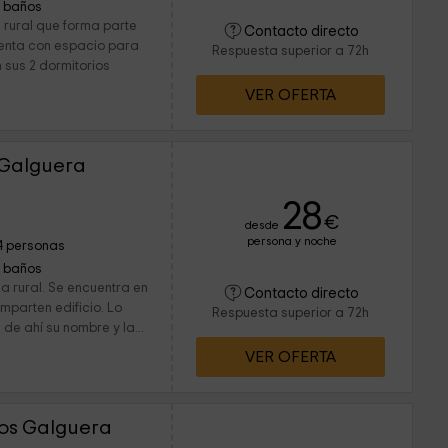
1 baños
rural que forma parte
Contacto directo
uenta con espacio para
Respuesta superior a 72h
 sus 2 dormitorios
VER OFERTA
s Galguera
28
€
desde
persona y noche
4 personas
1 baños
a rural. Se encuentra en
Contacto directo
mparten edificio. Lo
Respuesta superior a 72h
 de ahí su nombre y la...
VER OFERTA
los Galguera