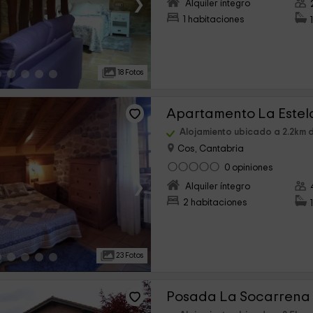
›
Alquiler íntegro
1 habitaciones
18 Fotos
Apartamento La Estel
Alojamiento ubicado a 2.2km 
Cos, Cantabria
0 opiniones
›
Alquiler íntegro
2 habitaciones
23 Fotos
Posada La Socarrena