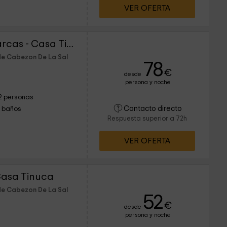
VER OFERTA
Apartamento Las Albarcas - Casa Tinuca
de Cabezon De La Sal
78
€
desde
persona y noche
2 personas
Contacto directo
1 baños
Respuesta superior a 72h
VER OFERTA
Casa Tinuca
de Cabezon De La Sal
52
€
desde
persona y noche