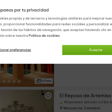
pamos por tu privacidad
32 Fotos
okies propias y de terceros y tecnologías similares para mejorar nuest
co, proporcionar funcionalidades para redes sociales y personalizar e
Antaviana Club Cultu
 función de tus hábitos de navegación, que aceptas haciendo clic en 
ión sobre nuestra
Política de cookies.
Alojamiento ubicado a 0.9km
Vernejo, Cantabria
3 opiniones
Res
ionar preferencias
Aceptar
›
Alquiler íntegro
8 habitaciones
61 Fotos
El Reposo de Artemisa
Alojamiento ubicado a 2.1km 
Mazcuerras, Cantabria