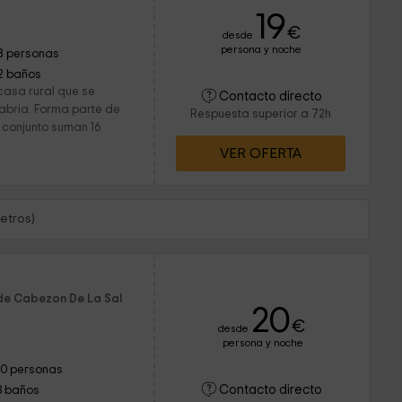
19
€
desde
persona y noche
8 personas
2 baños
asa rural que se
Contacto directo
abria. Forma parte de
Respuesta superior a 72h
 conjunto suman 16
VER OFERTA
etros)
 de Cabezon De La Sal
20
€
desde
persona y noche
10 personas
Contacto directo
3 baños