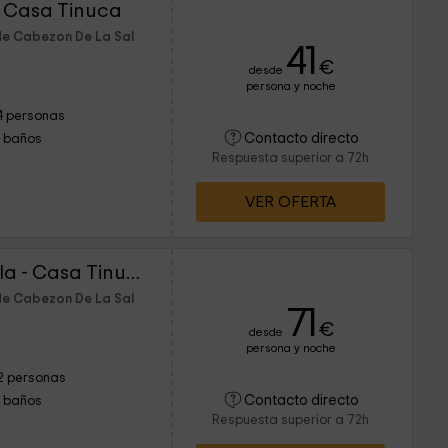
- Casa Tinuca
de Cabezon De La Sal
41
€
desde
persona y noche
4 personas
Contacto directo
1 baños
Respuesta superior a 72h
VER OFERTA
Apartamento La Cebilla - Casa Tinuca
de Cabezon De La Sal
71
€
desde
persona y noche
2 personas
Contacto directo
1 baños
Respuesta superior a 72h