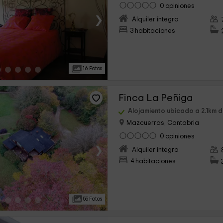
0 opiniones
›
Alquiler íntegro
3 habitaciones
16 Fotos
Finca La Peñiga
Alojamiento ubicado a 2.1km 
Mazcuerras, Cantabria
0 opiniones
›
Alquiler íntegro
4 habitaciones
55 Fotos