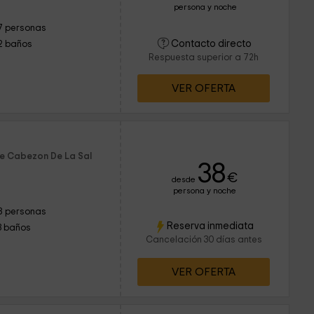
persona y noche
7 personas
Contacto directo
2 baños
Respuesta superior a 72h
VER OFERTA
de Cabezon De La Sal
38
€
desde
persona y noche
8 personas
Reserva inmediata
3 baños
Cancelación 30 días antes
VER OFERTA