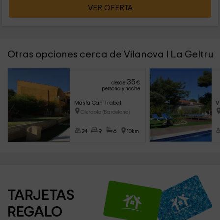
VER OFERTA
Otras opciones cerca de Vilanova I La Geltru
35
desde
€
persona y noche
Masía Can Trabal
V
Olerdola (Barcelona)
24
9
6
10km
TARJETAS 
REGALO