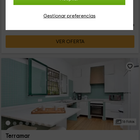
26
Gestionar preferencias
€
desde
Contacto directo
persona y noche
Cancelación 30 días antes
VER OFERTA
16 Fotos
Terramar