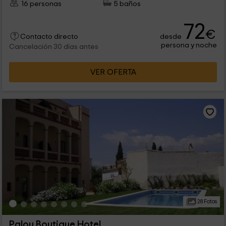
16 personas
5 baños
72
€
desde
Contacto directo
persona y noche
Cancelación 30 días antes
VER OFERTA
28 Fotos
Palou Boutique Hotel