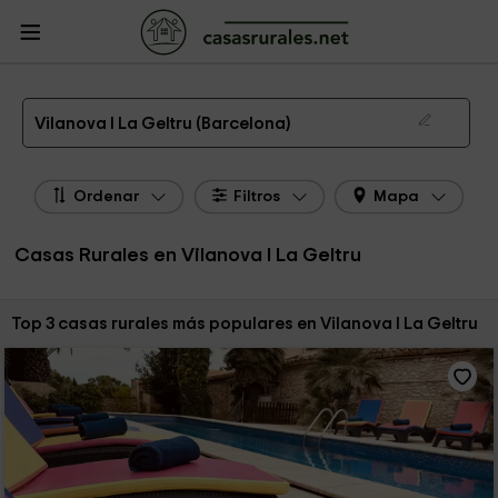
CasasRurales.net
Casas Rurales
Casas Rurales Cataluña
Casas Rurales
Barcelona
Casas Rurales Vilanova I La Geltru
Las 3 mejores casas rurales en Vilanova I La Geltru de 2026
Vilanova I La Geltru (Barcelona)
Ordenar
Filtros
Mapa
Casas Rurales en Vilanova I La Geltru
Ordenar por:
Top 3 casas rurales más populares en Vilanova I La Geltru