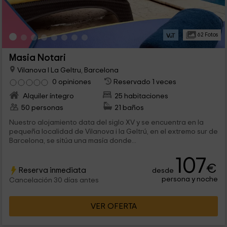
62 Fotos
Masia Notari
Vilanova I La Geltru, Barcelona
0 opiniones
Reservado 1 veces
Alquiler íntegro
25 habitaciones
50 personas
21 baños
Nuestro alojamiento data del siglo XV y se encuentra en la
pequeña localidad de Vilanova i la Geltrú, en el extremo sur de
Barcelona, se sitúa una masía donde...
107
€
Reserva inmediata
desde
persona y noche
Cancelación 30 días antes
VER OFERTA