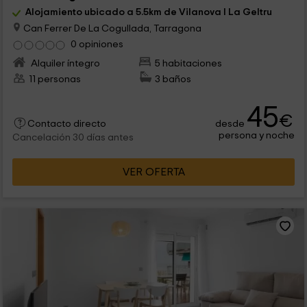
Alojamiento ubicado a 5.5km de Vilanova I La Geltru
Can Ferrer De La Cogullada, Tarragona
0 opiniones
Alquiler íntegro
5 habitaciones
11 personas
3 baños
45
€
desde
Contacto directo
persona y noche
Cancelación 30 días antes
VER OFERTA