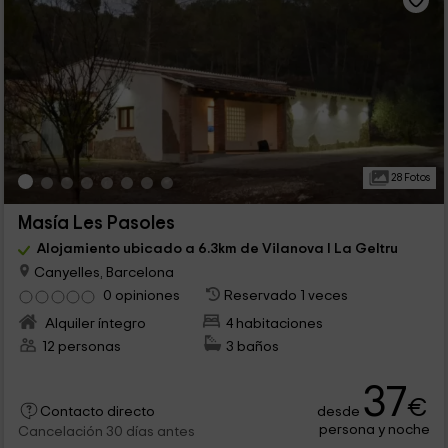
28 Fotos
Masía Les Pasoles
Alojamiento ubicado a 6.3km de Vilanova I La Geltru
Canyelles, Barcelona
0 opiniones
Reservado 1 veces
Alquiler íntegro
4 habitaciones
12 personas
3 baños
37
€
desde
Contacto directo
persona y noche
Cancelación 30 días antes