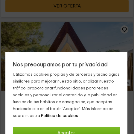
VER OFERTA
Nos preocupamos por tu privacidad
Utilizamos cookies propias y de terceros y tecnologías
similares para mejorar nuestro sitio, analizar nuestro
25 Fotos
tráfico, proporcionar funcionalidades para redes
sociales y personalizar el contenido y la publicidad en
Camping El Garrofer
función de tus hábitos de navegación, que aceptas
Alojamiento ubicado a 4.8km de Vilanova I La Geltru
haciendo clic en el botón 'Aceptar'. Más información
Sitges, Barcelona
sobre nuestra
Política de cookies.
0 opiniones
Alquiler íntegro
18 habitaciones
Aceptar
41 personas