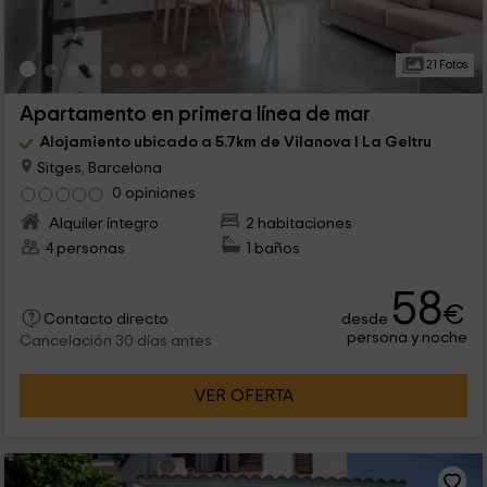
21 Fotos
Apartamento en primera línea de mar
Alojamiento ubicado a 5.7km de Vilanova I La Geltru
Sitges, Barcelona
0 opiniones
Alquiler íntegro
2 habitaciones
4 personas
1 baños
58
€
desde
Contacto directo
persona y noche
Cancelación 30 días antes
VER OFERTA