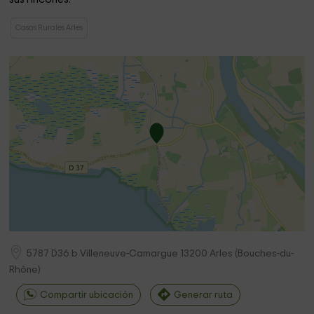
Casas Rurales Arles
5787 D36 b Villeneuve-Camargue
13200
Arles
(
Bouches-du-
Rhône
)
Compartir ubicación
Generar ruta