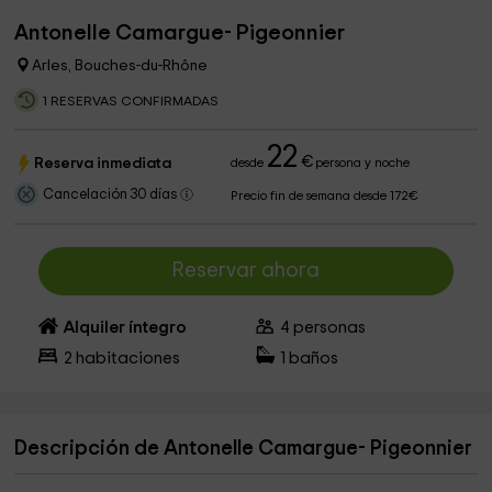
Antonelle Camargue- Pigeonnier
Arles, Bouches-du-Rhône
1 RESERVAS CONFIRMADAS
22
€
Reserva inmediata
desde
persona y noche
Cancelación 30 días
Precio fin de semana desde 172€
Reservar ahora
Alquiler íntegro
4
personas
2
habitaciones
1
baños
Descripción de Antonelle Camargue- Pigeonnier