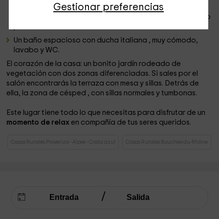
Gestionar preferencias
de noche. Los 2 dormitorios han sido cuidados
cuidadosamente para proporcionarte el mejor descanso
posible.
Un baño espacioso con ducha italiana , muy cómodo,
lavabo y WC.
El corazón de la casa: un bonito jardín rodeado de
vegetación con dos zonas diferenciadas. Si sales por el
salón encontrarás la terraza con mesa y sillas. Detrás de
ella, la zona de césped , con sillas normales y tumbonas.
Este lugar tiene todo lo que necesitas para disfrutar de un
momento de relax
en compañía de tus seres queridos.
Casas Rurales Provenza - Alpes - Costa azul
Casas Rurales Bouches-du-Rhône