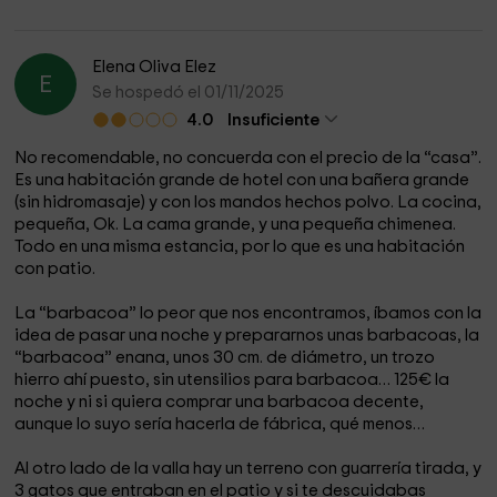
Elena Oliva Elez
E
Se hospedó el 01/11/2025
4.0
Insuficiente
No recomendable, no concuerda con el precio de la “casa”.
Es una habitación grande de hotel con una bañera grande
(sin hidromasaje) y con los mandos hechos polvo. La cocina,
pequeña, Ok. La cama grande, y una pequeña chimenea.
Todo en una misma estancia, por lo que es una habitación
con patio.
La “barbacoa” lo peor que nos encontramos, íbamos con la
idea de pasar una noche y prepararnos unas barbacoas, la
“barbacoa” enana, unos 30 cm. de diámetro, un trozo
hierro ahí puesto, sin utensilios para barbacoa… 125€ la
noche y ni si quiera comprar una barbacoa decente,
aunque lo suyo sería hacerla de fábrica, qué menos…
Al otro lado de la valla hay un terreno con guarrería tirada, y
3 gatos que entraban en el patio y si te descuidabas