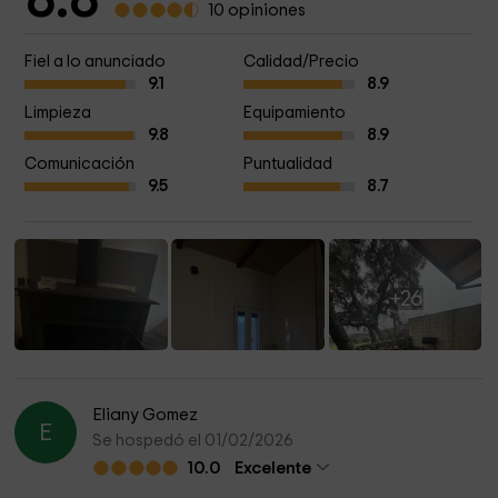
8.8
10 opiniones
Fiel a lo anunciado
Calidad/Precio
9.1
8.9
Limpieza
Equipamiento
9.8
8.9
Comunicación
Puntualidad
9.5
8.7
+26
Eliany Gomez
E
Se hospedó el 01/02/2026
10.0
Excelente