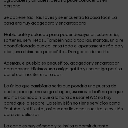
agradables y amables, pero no pude conocerlos en
persona.
Se obtiene fácil las llaves y se encuentra la casa fácil. La
casa era muy acogedora y encantadora.
Había café y colacao para poder desayunar, cubertería,
sartenes, servilletas... También había toallas, mantas, un aire
acondicionado que calienta todo el apartamento rápido y
bien, una chimenea pequeñita... Dan ganas de no irte.
Además, el pueblo es pequeñito, acogedor y encantador
para pasear. Hicimos una amiga gatita y una amiga perrita
por el camino. Se respira paz.
Lo único que cambiaría sería que pondría una puerta de
ducha para que no salga el agua, usamos la bañera porque
era más cómodo. Y que a la hora de usar el WC no hay
pared que lo separe. La televisión no tiene servicios como
Youtube, Netflix etc., así que nos llevamos nuestra televisión
para ver películas.
La cama es muy cómoda y te invita a dormir durante