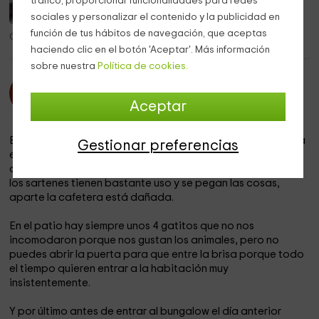
tráfico, proporcionar funcionalidades para redes
sociales y personalizar el contenido y la publicidad en
función de tus hábitos de navegación, que aceptas
Opinión realizada: 30/12/2025
haciendo clic en el botón 'Aceptar'. Más información
sobre nuestra
Política de cookies.
Lauren Velasco Benavides
L
Se hospedó el 15/11/2025
Aceptar
6.0
Aprobado
El bungalow es bonito, y tiene su encanto, pero… La cocina
Gestionar preferencias
es muy pequeña, solo hay una estufa así que todo lo que
quieras cocinar debe ser de uno en uno, contando en que
los sartenes tienen bastante uso y se pegan las cosas,
aparte la cafetera está dañada.
En el patio hay siempre unos 4 gatitos que no nos
incomodaron porque nos gustan los animales, pero no
puedes abrir la puerta para que entre la brisa porque todo
el tiempo quieren entrar a la habitación muy
insistentemente.
Y por último antes de entrar al bungalow el día anterior