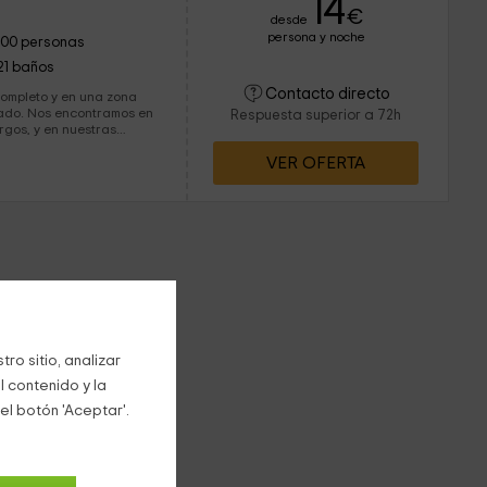
14
€
desde
persona y noche
100 personas
21 baños
Contacto directo
completo y en una zona
amos en
Respuesta superior a 72h
rgos, y en nuestras
omodidades. Tenemos
VER OFERTA
ras y baño completo, que
los exteriores, que se
asta las 2 hectáreas. ¡Te esperamos!
ro sitio, analizar
l contenido y la
el botón 'Aceptar'.