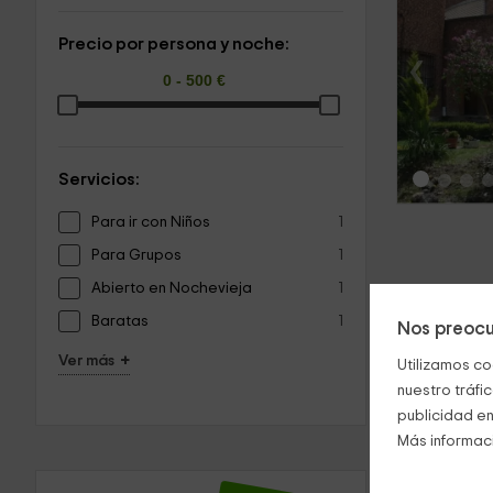
Precio por persona y noche:
‹
Servicios:
Para ir con Niños
1
Para Grupos
1
Abierto en Nochevieja
1
Baratas
1
Nos preocu
+
Ver más
Utilizamos co
nuestro tráfi
publicidad en
Más informac