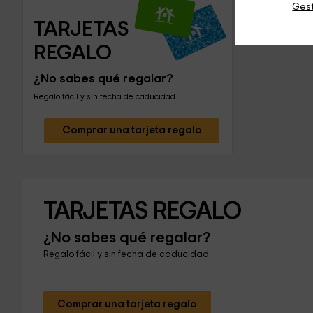
Gest
TARJETAS 
REGALO
¿No sabes qué regalar?
Regalo fácil y sin fecha de caducidad
Comprar una tarjeta regalo
TARJETAS REGALO
¿No sabes qué regalar?
Regalo fácil y sin fecha de caducidad
Comprar una tarjeta regalo