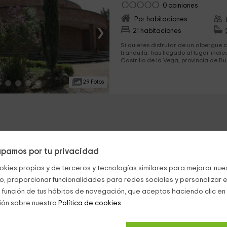
0 opiniones
Por habitaciones
›
21 habitaciones
Si quieres disfrutar de un albergue 
tranquila, has llegado al lugar indicado. Nos encontr
Castrillo de la Vega, provincia de Bu
instalaciones encontrarás todo tipo de c
21 habitaciones, todas ellas con lite
29 Fotos
se completan con las salas de ocio y 
extienden h
pamos por tu privacidad
okies propias y de terceros y tecnologías similares para mejorar nuest
co, proporcionar funcionalidades para redes sociales y personalizar e
 función de tus hábitos de navegación, que aceptas haciendo clic en 
ión sobre nuestra
Política de cookies.