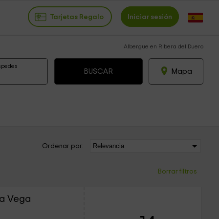
Tarjetas Regalo
Iniciar sesión
Albergue en Ribera del Duero
spedes
Mapa
Ordenar por:
Borrar filtros
la Vega