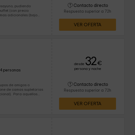
Contacto directo
desayuno, pudiendo
uffet (con precio
Respuesta superior a 72h
VER OFERTA
32
€
desde
persona y noche
14 personas
Contacto directo
grupos de amigos o
Respuesta superior a 72h
ra aquellos
parking privado
VER OFERTA
lavandería.