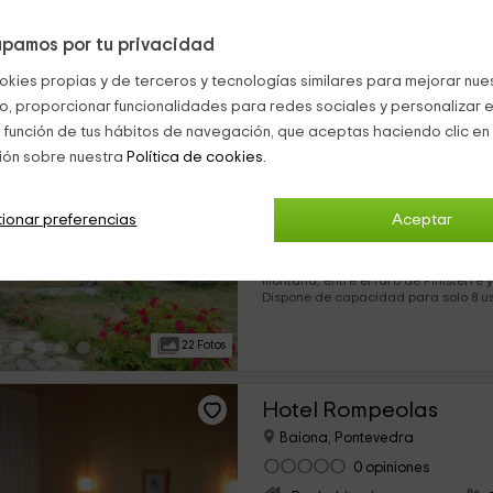
paisaje. El hotel está especializado en la celebración de
eventos (bodas, bautizos, comuniones
de la planificación y organización.
pamos por tu privacidad
20 Fotos
okies propias y de terceros y tecnologías similares para mejorar nuest
co, proporcionar funcionalidades para redes sociales y personalizar e
Casa Luz
 función de tus hábitos de navegación, que aceptas haciendo clic en 
Cee, A Coruña
ión sobre nuestra
Política de cookies.
0 opiniones
Por habitaciones
ionar preferencias
›
Aceptar
5 habitaciones
El hostal se encuentra cercano tanto
montaña, entre el faro de Finisterre y
Dispone de capacidad para solo 8 us
habitaciones combinan la decoración
equipamiento más actual.
22 Fotos
Hotel Rompeolas
Baiona, Pontevedra
0 opiniones