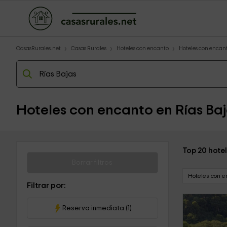
CasasRurales.net
Casas Rurales
Hoteles con encanto
Hoteles con encant
Hoteles con encanto en Rías Ba
Top 20 hotel
Borrar filtros
Hoteles con e
Filtrar por:
Reserva inmediata (1)