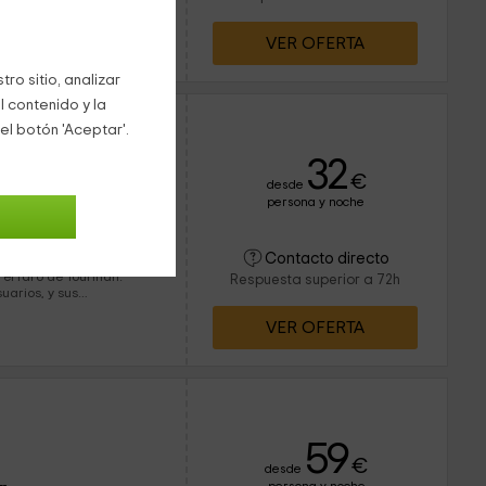
...), encargándose ellos
VER OFERTA
ro sitio, analizar
l contenido y la
el botón 'Aceptar'.
32
€
desde
persona y noche
8 personas
Contacto directo
 a la playa como a la
 el faro de Touriñán.
Respuesta superior a 72h
uarios, y sus
 rural con el
VER OFERTA
59
€
desde