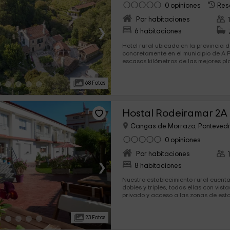
0 opiniones
Res
Por habitaciones
›
6 habitaciones
Hotel rural ubicado en la provincia 
concretamente en el municipio de A 
escasos kilómetros de las mejores pl
noroeste de España. Dipsone de 6 habitaciones totalmente
equipadas y que están adaptadas a 
68 Fotos
inquilinos, siendo 2 de ellas de un n
restantes. Además, una sala de estar común con biblioteca y
un jardín amplio para disfrutar de la
bonito paisaje natural.
Hostal Rodeiramar 2A
Cangas de Morrazo, Ponteved
0 opiniones
Por habitaciones
›
8 habitaciones
Nuestro establecimiento rural cuent
dobles y triples, todas ellas con vist
privado y acceso a las zonas de estar
alojamiento dispone de zona de park
sirven cócteles y demás bebidas y a 
23 Fotos