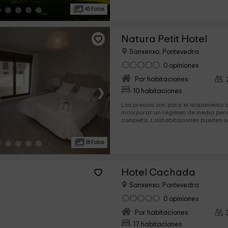
rincones mágicos por los que relaja
45 Fotos
celebrar cualquier tipo de evento.
Natura Petit Hotel
Sanxenxo, Pontevedra
0 opiniones
Por habitaciones
›
10 habitaciones
Los precios son para el alojamiento
incorporar un régimen de media pens
completa. Lashabitaciones pueden ser ocupadas por una sola
persona, en cuyo caso se aplicará una t
conexión a internet en las zonas com
18 Fotos
Hotel Cachada
Sanxenxo, Pontevedra
0 opiniones
Por habitaciones
›
17 habitaciones