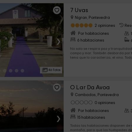
7 Uvas
Nigran, Pontevedra
2 opiniones
Res
Por habitaciones
›
6 habitaciones
No solo se respira paz y tranquilida
campo y mar. También desborda por t
tema que lo caracteriza, el vino. To
ideal para pasar unas vacaciones de
lugares así merecerá la pena espera
46 Fotos
descanso que todos necesitamos.
O Lar Da Avoa
Cambados, Pontevedra
0 opiniones
Por habitaciones
›
15 habitaciones
Todas las habitaciones disponen de v
montaña, para que los huéspedes dis