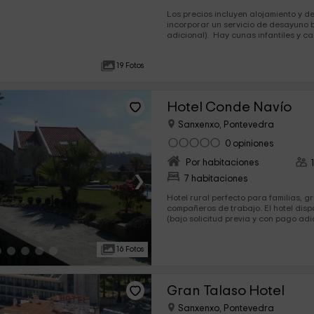
Los precios incluyen alojamiento y 
incorporar un servicio de desayuno b
adicional). Hay cunas infantiles y camas adicionales (bajo
petición y con cargo extra). En el exterior, dispondréis de
parking para vuestro vehículo. Por motivos de higiene no
19 Fotos
admiten animales.
Hotel Conde Navío
Sanxenxo, Pontevedra
0 opiniones
Por habitaciones
›
7 habitaciones
Hotel rural perfecto para familias, 
compañeros de trabajo. El hotel dispone de camas supletorias
(bajo solicitud previa y con pago adicional). Pa
que vengan con su vehículo, hay un 
disponible. Se ofrece servicio de 
16 Fotos
Gran Talaso Hotel
Sanxenxo, Pontevedra