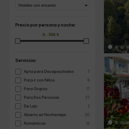
‹
Precio por persona y noche:
Servicios:
Apta para Discapacitados
7
Para ir con Niños
5
Para Grupos
17
‹
Para Dos Personas
27
De Lujo
2
Abierto en Nochevieja
20
Románticas
16