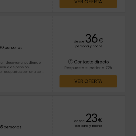
VER OFERTA
rse dando un paseo o
36
€
desde
persona y noche
20 personas
Contacto directo
 con desayuno, pudiendo
ión o de pensión
Respuesta superior a 72h
arifa individual. Hay
VER OFERTA
unes y las habitaciones.
23
€
desde
persona y noche
35 personas