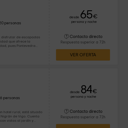
65
€
desde
persona y noche
20 personas
Contacto directo
ra disfrutar de escapadas
lidad que ofrece la
Respuesta superior a 72h
udad, pues Pontevedra
VER OFERTA
a y la tradición con el
s exigentes.
84
€
desde
persona y noche
16 personas
Contacto directo
n hotel rural, está situado
de Nigrán de Vigo. Cuenta
Respuesta superior a 72h
on vistas al jardín y
s y una amplia finca con