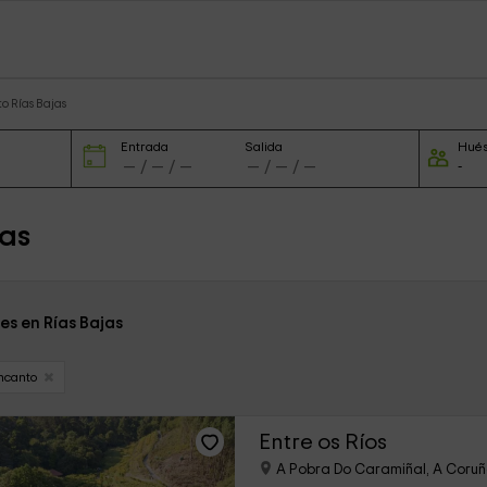
o Rías Bajas
Entrada
Salida
Hué
jas
es en Rías Bajas
ncanto
Entre os Ríos
A Pobra Do Caramiñal, A Coru