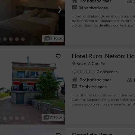
Por habitaciones
›
34 habitaciones
Hotel rural ubicado en el corazón de
de Pontevedra. Dispone de un total de 34 habitaciones con
vistas, algunas de ellas con terraza. Cuenta con conexión 
internet en las zonas comunes, y ser
horas.
21 Fotos
Hotel Rural Neixón: H
Boiro, A Coruña
0 opiniones
Por habitaciones
›
7 habitaciones
Hostal rural ubicado en enclave natu
Coruña. Dispone de lujosas habitaciones, cada una decorada
con su propio estilo y personalidad. Además de las
habitaciones, cuenta con 2 bungalo
independiente desde el jardín del hot
28 Fotos