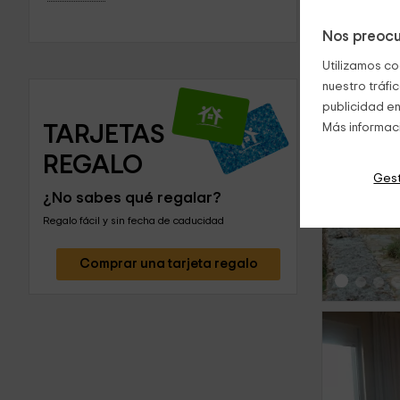
Nos preocu
Utilizamos co
nuestro tráfi
publicidad en
TARJETAS 
Más informac
REGALO
‹
Gest
¿No sabes qué regalar?
Regalo fácil y sin fecha de caducidad
Comprar una tarjeta regalo