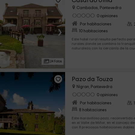
Casal do Umia
Cambados, Pontevedra
0 opiniones
Por habitaciones
›
10 habitaciones
Este hotel rural resulta perfecto pa
rurales donde se combina la tranqui
naturaleza con la cercanía de la ci
está a solo unos minutos. Dispone de habitaciones íntimas que
mezclan la comodidad con la eleganci
24 Fotos
fin de satisfacer a los huéspedes má
Pazo da Touza
Nigran, Pontevedra
0 opiniones
Por habitaciones
›
8 habitaciones
Este maravilloso pazo, reconvertido e
en el Valle de Miñor, en el concejo 
con 8 preciosas habitaciones dobles c
baño propio, cuidadas zonas comune