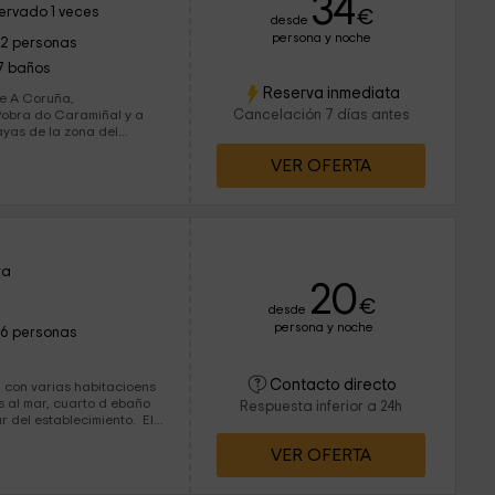
34
ervado 1 veces
€
desde
persona y noche
12 personas
7 baños
Reserva inmediata
de A Coruña,
Cancelación 7 días antes
Pobra do Caramiñal y a
ayas de la zona del
VER OFERTA
las necesiades de los
ivel más elevado que las
 tranquilidad de este
ra
20
€
desde
persona y noche
16 personas
Contacto directo
a con varias habitacioens
as al mar, cuarto d ebaño
Respuesta inferior a 24h
 del establecimiento. El
ing, un bar donde se
VER OFERTA
escasos minutos del mar.