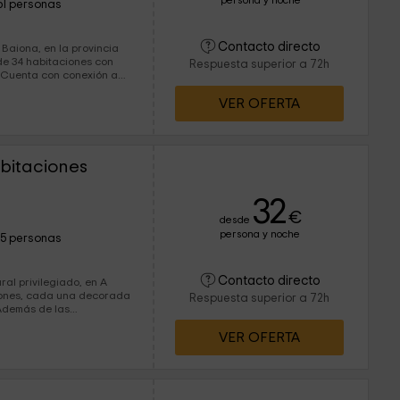
persona y noche
51 personas
Contacto directo
 Baiona, en la provincia
Respuesta superior a 72h
a
vicio de recepción 24
VER OFERTA
abitaciones
32
€
desde
persona y noche
15 personas
Contacto directo
ral privilegiado, en A
Respuesta superior a 72h
ws, con acceso
VER OFERTA
el.