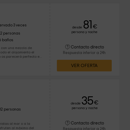
81
ervado 3 veces
€
desde
persona y noche
12 personas
6 baños
Contacto directo
d con una mezcla de
odo el alojamiento el
Respuesta inferior a 24h
do os parecerá perfecto e
 lo más gallegas. Por
VER OFERTA
r a esos ansiados días de
35
€
desde
persona y noche
32 personas
Contacto directo
istas al mar o a la
fruten al máximo del
Respuesta inferior a 24h