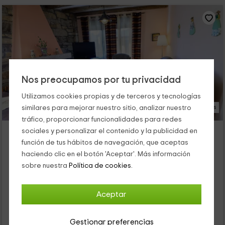
Nos preocupamos por tu privacidad
Utilizamos cookies propias y de terceros y tecnologías
24 Fotos
similares para mejorar nuestro sitio, analizar nuestro
tráfico, proporcionar funcionalidades para redes
Complejo Rural Trefacio - Casa de 10 plazas
sociales y personalizar el contenido y la publicidad en
Alojamiento ubicado a 2.5km de San Justo De Sanabria
función de tus hábitos de navegación, que aceptas
haciendo clic en el botón 'Aceptar'. Más información
Trefacio, Zamora
sobre nuestra
Política de cookies.
0 opiniones
Alquiler íntegro
5 habitaciones
10 personas
5 baños
Aceptar
26
€
Gestionar preferencias
Reserva inmediata
desde