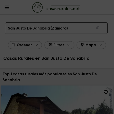
CasasRurales.net
Casas Rurales
Casas Rurales Castilla y León
Casas
Rurales Zamora
Casas Rurales San Justo De Sanabria
Las 1 mejores casas rurales en San Justo De Sanabria de 2026
San Justo De Sanabria (Zamora)
Ordenar
Filtros
Mapa
Casas Rurales en San Justo De Sanabria
Ordenar por:
Top 1 casas rurales más populares en San Justo De
Sanabria