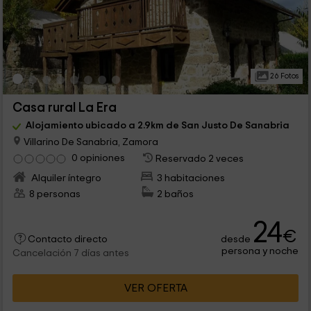
26 Fotos
Casa rural La Era
Alojamiento ubicado a 2.9km de San Justo De Sanabria
Villarino De Sanabria, Zamora
0 opiniones
Reservado 2 veces
Alquiler íntegro
3 habitaciones
8 personas
2 baños
24
€
desde
Contacto directo
persona y noche
Cancelación 7 días antes
VER OFERTA