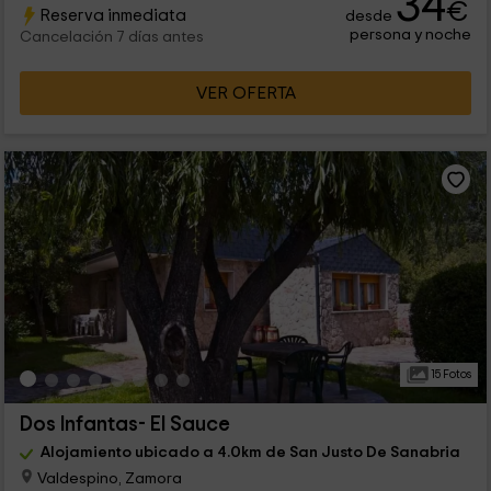
34
€
Reserva inmediata
desde
persona y noche
Cancelación 7 días antes
VER OFERTA
15 Fotos
Dos Infantas- El Sauce
Alojamiento ubicado a 4.0km de San Justo De Sanabria
Valdespino, Zamora