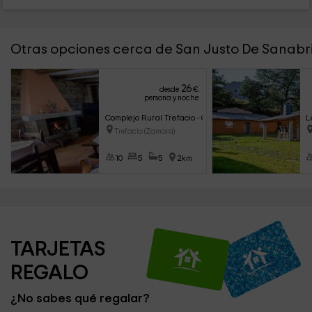
Otras opciones cerca de San Justo De Sanabr
26
desde
€
persona y noche
Complejo Rural Trefacio - Casa de 10 plazas
L
Trefacio (Zamora)
10
5
5
2km
TARJETAS 
REGALO
¿No sabes qué regalar?