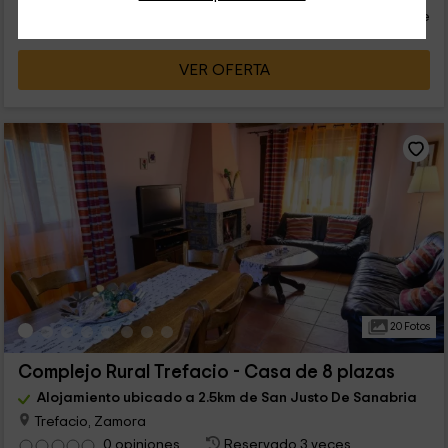
persona y noche
Cancelación 7 días antes
VER OFERTA
20 Fotos
Complejo Rural Trefacio - Casa de 8 plazas
Alojamiento ubicado a 2.5km de San Justo De Sanabria
Trefacio, Zamora
0 opiniones
Reservado 3 veces