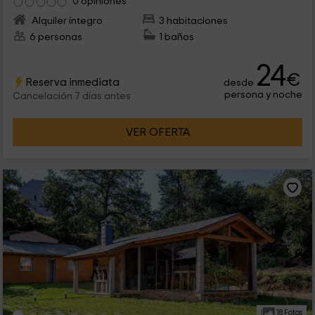
0 opiniones
Alquiler íntegro
3 habitaciones
6 personas
1 baños
24
€
Reserva inmediata
desde
persona y noche
Cancelación 7 días antes
VER OFERTA
18 Fotos