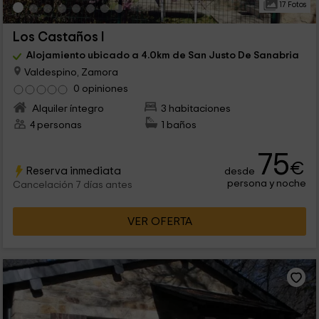
17 Fotos
Los Castaños I
Alojamiento ubicado a 4.0km de San Justo De Sanabria
Valdespino, Zamora
0 opiniones
Alquiler íntegro
3 habitaciones
4 personas
1 baños
75
€
Reserva inmediata
desde
persona y noche
Cancelación 7 días antes
VER OFERTA