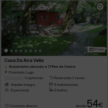
37 Fotos
Casa Da Aira Vella
Alojamiento ubicado a 17.9km de Oseira
Chantada, Lugo
0 opiniones
Reservado 2 veces
Alquiler íntegro
5 habitaciones
12 personas
5 baños
54
€
desde
Contacto directo