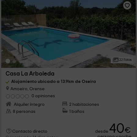
22 Fotos
Casa La Arboleda
Alojamiento ubicado a 13.9km de Oseira
Amoeiro, Orense
0 opiniones
Alquiler íntegro
2 habitaciones
8 personas
1 baños
40
€
desde
Contacto directo
persona y noche