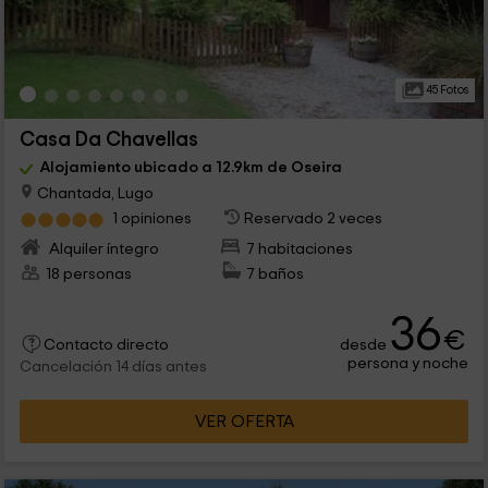
45 Fotos
Casa Da Chavellas
Alojamiento ubicado a 12.9km de Oseira
Chantada, Lugo
1 opiniones
Reservado 2 veces
Alquiler íntegro
7 habitaciones
18 personas
7 baños
36
€
desde
Contacto directo
persona y noche
Cancelación 14 días antes
VER OFERTA