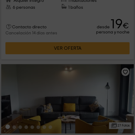
Alquiler íntegro
1 habitaciones
6 personas
1 baños
19
€
desde
Contacto directo
persona y noche
Cancelación 14 días antes
VER OFERTA
27 Fotos