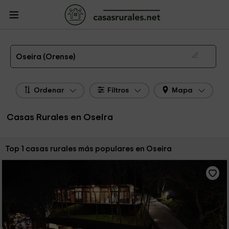
CasasRurales.net
Casas Rurales
Casas Rurales Galicia
Casas Rurales
Orense
Casas Rurales Oseira
Las 1 mejores casas rurales en Oseira de 2026
Oseira (Orense)
Ordenar
Filtros
Mapa
Casas Rurales en Oseira
Ordenar por:
Top 1 casas rurales más populares en Oseira