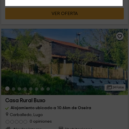
VER OFERTA
24 Fotos
Casa Rural Buxo
Alojamiento ubicado a 10.6km de Oseira
Carballedo, Lugo
0 opiniones