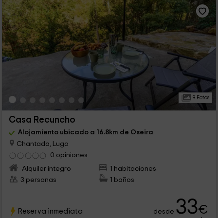
9 Fotos
Casa Recuncho
Alojamiento ubicado a 16.8km de Oseira
Chantada, Lugo
0 opiniones
Alquiler íntegro
1 habitaciones
3 personas
1 baños
33
€
Reserva inmediata
desde