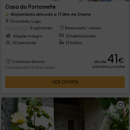
Casa do Portomeñe
Alojamiento ubicado a 17.3km de Oseira
Chantada, Lugo
0 opiniones
Reservado 1 veces
Alquiler íntegro
10 habitaciones
20 personas
12 baños
41
€
desde
Contacto directo
persona y noche
Cancelación 14 días antes
VER OFERTA