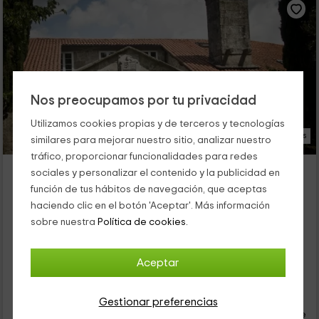
Nos preocupamos por tu privacidad
Utilizamos cookies propias y de terceros y tecnologías
35 Fotos
similares para mejorar nuestro sitio, analizar nuestro
tráfico, proporcionar funcionalidades para redes
Turismo rural As Casas
sociales y personalizar el contenido y la publicidad en
Alojamiento ubicado a 10.0km de Oseira
función de tus hábitos de navegación, que aceptas
Chantada, Lugo
haciendo clic en el botón 'Aceptar'. Más información
0 opiniones
sobre nuestra
Política de cookies.
Alquiler íntegro
10 habitaciones
24 personas
10 baños
Aceptar
35
€
Gestionar preferencias
desde
Contacto directo
persona y noche
Cancelación 14 días antes