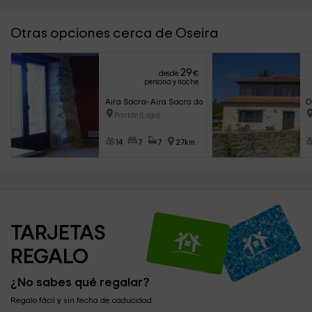
Otras opciones cerca de Oseira
29
desde
€
persona y noche
Aira Sacra- Aira Sacra do Souto
O
Pantón (Lugo)
14
7
7
27km
TARJETAS 
REGALO
¿No sabes qué regalar?
Regalo fácil y sin fecha de caducidad