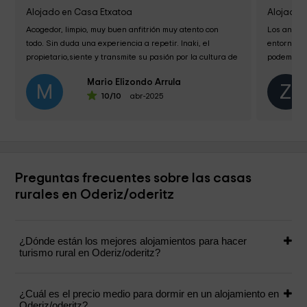
Alojado en Casa Etxatoa
Alojado 
Acogedor, limpio, muy buen anfitrión muy atento con 
Los anfitr
todo. Sin duda una experiencia a repetir. Inaki, el 
entorno no
propietario,siente y transmite su pasión por la cultura de 
podemos re
la zona. Prepara rutas...
Mario Elizondo Arrula
M
Z
10
/10
abr-2025
Preguntas frecuentes sobre las casas
rurales en Oderiz/oderitz
¿Dónde están los mejores alojamientos para hacer
turismo rural en Oderiz/oderitz?
¿Cuál es el precio medio para dormir en un alojamiento en
Oderiz/oderitz?