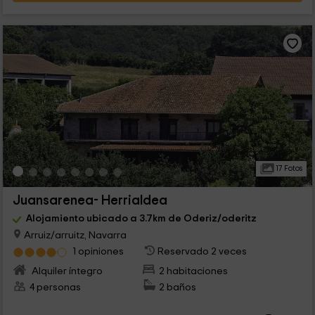
17 Fotos
Juansarenea- Herrialdea
Alojamiento ubicado a 3.7km de Oderiz/oderitz
Arruiz/arruitz, Navarra
1 opiniones
Reservado 2 veces
Alquiler íntegro
2 habitaciones
4 personas
2 baños