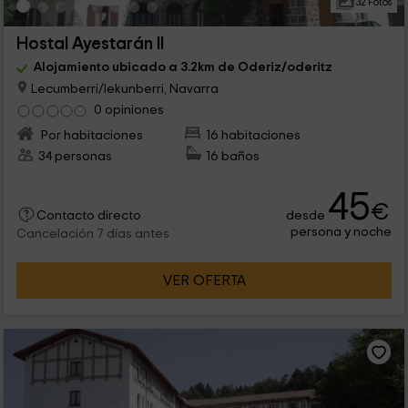
32 Fotos
Hostal Ayestarán II
Alojamiento ubicado a 3.2km de Oderiz/oderitz
Lecumberri/lekunberri, Navarra
0 opiniones
Por habitaciones
16 habitaciones
34 personas
16 baños
45
€
desde
Contacto directo
persona y noche
Cancelación 7 días antes
VER OFERTA