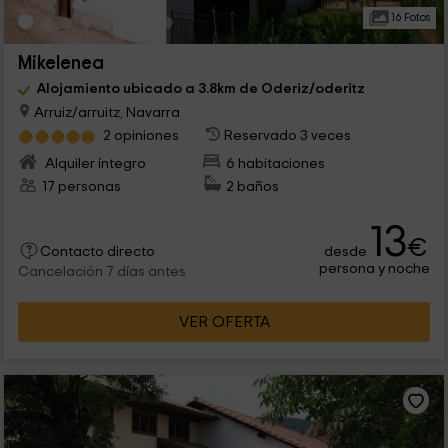
16 Fotos
Mikelenea
Alojamiento ubicado a 3.8km de Oderiz/oderitz
Arruiz/arruitz, Navarra
2 opiniones
Reservado 3 veces
Alquiler íntegro
6 habitaciones
17 personas
2 baños
13
€
desde
Contacto directo
persona y noche
Cancelación 7 días antes
VER OFERTA