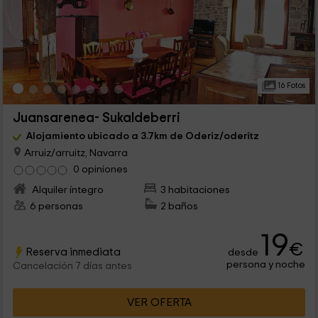
16 Fotos
Juansarenea- Sukaldeberri
Alojamiento ubicado a 3.7km de Oderiz/oderitz
Arruiz/arruitz, Navarra
0 opiniones
Alquiler íntegro
3 habitaciones
6 personas
2 baños
19
€
Reserva inmediata
desde
persona y noche
Cancelación 7 días antes
VER OFERTA