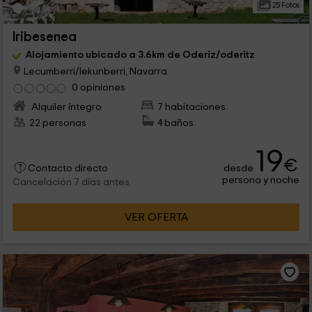
25 Fotos
Iribesenea
Alojamiento ubicado a 3.6km de Oderiz/oderitz
Lecumberri/lekunberri, Navarra
0 opiniones
Alquiler íntegro
7 habitaciones
22 personas
4 baños
19
€
desde
Contacto directo
persona y noche
Cancelación 7 días antes
VER OFERTA