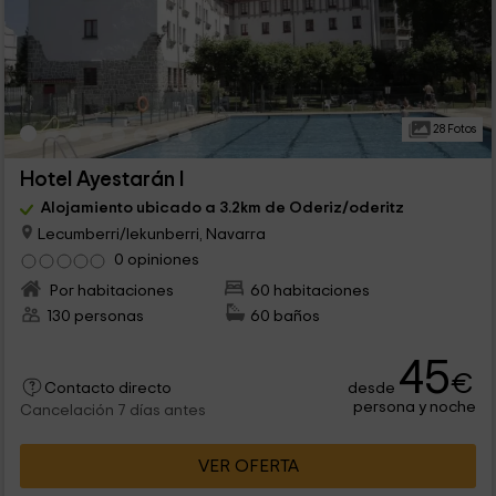
28 Fotos
Hotel Ayestarán I
Alojamiento ubicado a 3.2km de Oderiz/oderitz
Lecumberri/lekunberri, Navarra
0 opiniones
Por habitaciones
60 habitaciones
130 personas
60 baños
45
€
desde
Contacto directo
persona y noche
Cancelación 7 días antes
VER OFERTA