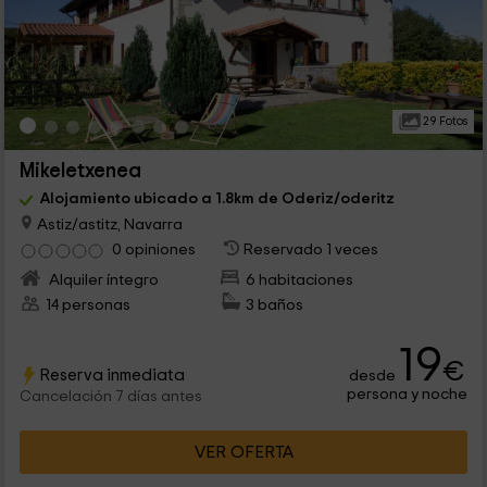
29 Fotos
Mikeletxenea
Alojamiento ubicado a 1.8km de Oderiz/oderitz
Astiz/astitz, Navarra
0 opiniones
Reservado 1 veces
Alquiler íntegro
6 habitaciones
14 personas
3 baños
19
€
Reserva inmediata
desde
persona y noche
Cancelación 7 días antes
VER OFERTA