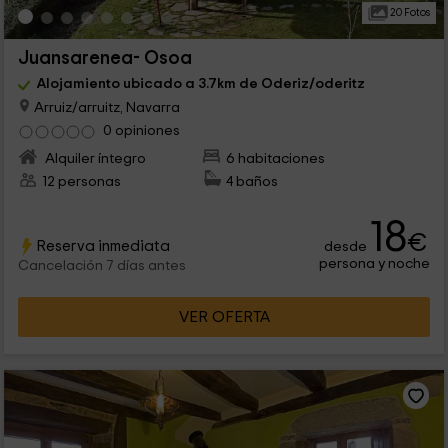
20 Fotos
Juansarenea- Osoa
Alojamiento ubicado a 3.7km de Oderiz/oderitz
Arruiz/arruitz, Navarra
0 opiniones
Alquiler íntegro
6 habitaciones
12 personas
4 baños
18
€
Reserva inmediata
desde
persona y noche
Cancelación 7 días antes
VER OFERTA