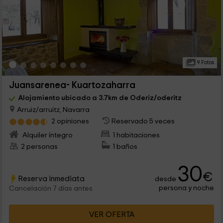
9 Fotos
Juansarenea- Kuartozaharra
Alojamiento ubicado a 3.7km de Oderiz/oderitz
Arruiz/arruitz, Navarra
2 opiniones
Reservado 5 veces
Alquiler íntegro
1 habitaciones
2 personas
1 baños
30
€
Reserva inmediata
desde
persona y noche
Cancelación 7 días antes
VER OFERTA