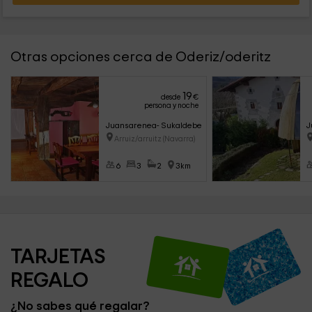
Otras opciones cerca de Oderiz/oderitz
19
desde
€
persona y noche
Juansarenea- Sukaldeberri
J
Arruiz/arruitz (Navarra)
6
3
2
3km
TARJETAS 
REGALO
¿No sabes qué regalar?