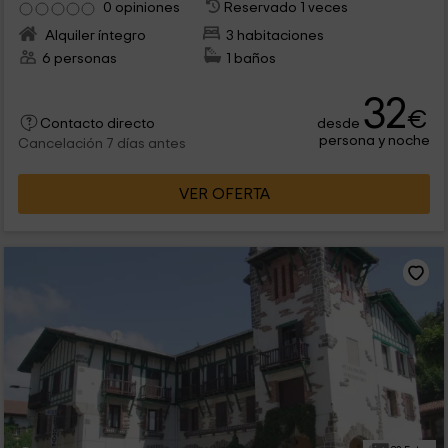
0 opiniones
Reservado 1 veces
Alquiler íntegro
3 habitaciones
6 personas
1 baños
32
€
desde
Contacto directo
persona y noche
Cancelación 7 días antes
VER OFERTA