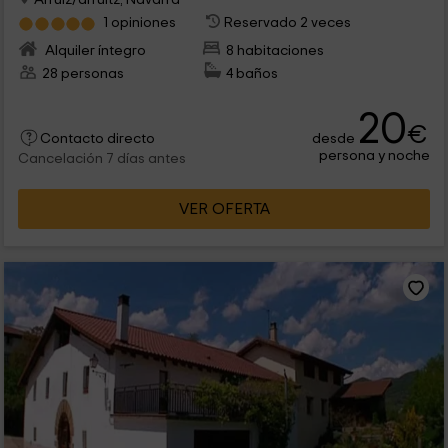
1 opiniones
Reservado 2 veces
Alquiler íntegro
8 habitaciones
28 personas
4 baños
20
€
desde
Contacto directo
persona y noche
Cancelación 7 días antes
VER OFERTA