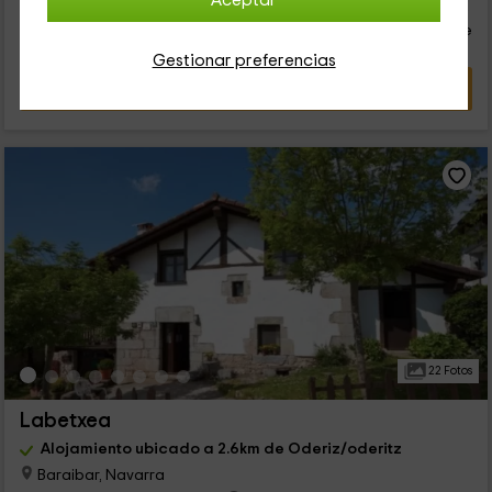
35
Aceptar
€
desde
Contacto directo
persona y noche
Cancelación 7 días antes
Gestionar preferencias
VER OFERTA
22 Fotos
Labetxea
Alojamiento ubicado a 2.6km de Oderiz/oderitz
Baraibar, Navarra