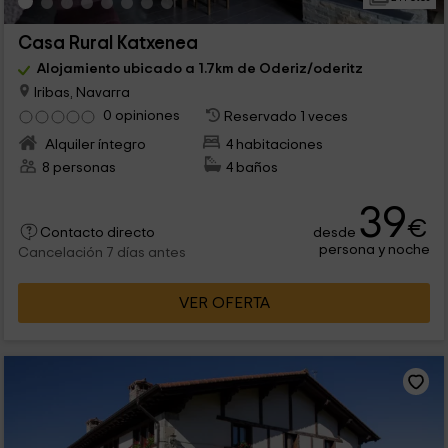
Casa Rural Katxenea
Alojamiento ubicado a 1.7km de Oderiz/oderitz
Iribas, Navarra
0 opiniones
Reservado 1 veces
Alquiler íntegro
4 habitaciones
8 personas
4 baños
39
€
desde
Contacto directo
persona y noche
Cancelación 7 días antes
VER OFERTA