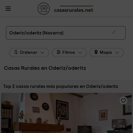
CasasRurales.net
Casas Rurales
Casas Rurales Navarra
Casas Rurales
Oderiz/oderitz
Las 2 mejores casas rurales en Oderiz/oderitz de 2026
Oderiz/oderitz (Navarra)
Ordenar
Filtros
Mapa
Casas Rurales en Oderiz/oderitz
Ordenar por:
Top 2 casas rurales más populares en Oderiz/oderitz