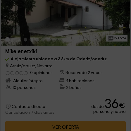
22 Fotos
Mikelenetxiki
Alojamiento ubicado a 3.8km de Oderiz/oderitz
Arruiz/arruitz, Navarra
0 opiniones
Reservado 2 veces
Alquiler íntegro
4 habitaciones
10 personas
2 baños
36
€
desde
Contacto directo
persona y noche
Cancelación 7 días antes
VER OFERTA