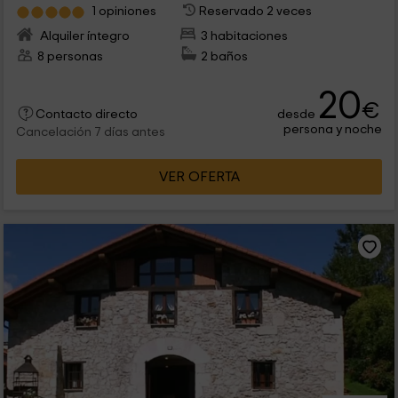
1 opiniones
Reservado 2 veces
Alquiler íntegro
3 habitaciones
8 personas
2 baños
20
€
desde
Contacto directo
persona y noche
Cancelación 7 días antes
VER OFERTA