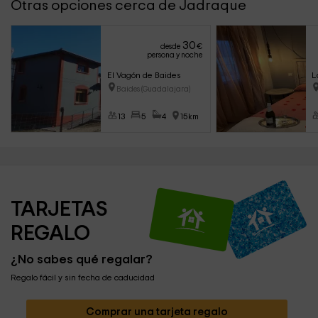
Otras opciones cerca de Jadraque
30
desde
€
persona y noche
El Vagón de Baides
L
Baides (Guadalajara)
13
5
4
15km
TARJETAS 
REGALO
¿No sabes qué regalar?
Regalo fácil y sin fecha de caducidad
Comprar una tarjeta regalo