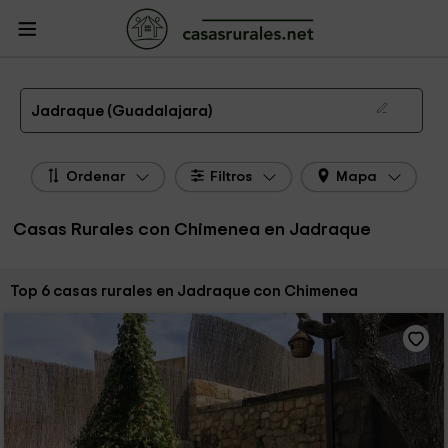
CasasRurales.net
Casas Rurales
Casas Rurales Castilla La Mancha
Casas
Rurales Guadalajara
Casas Rurales Jadraque
Casas Rurales con Chimenea en Jadraque
Jadraque (Guadalajara)
Ordenar
Filtros
Mapa
Casas Rurales con Chimenea en Jadraque
Ordenar por:
Top 6 casas rurales en Jadraque con Chimenea