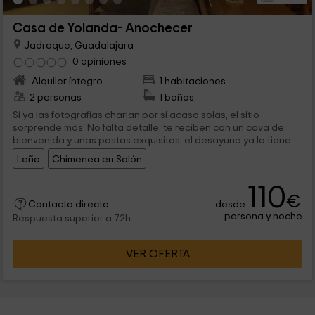
Casa de Yolanda- Anochecer
Jadraque, Guadalajara
0 opiniones
Alquiler íntegro
1 habitaciones
2 personas
1 baños
Si ya las fotografías charlan por si acaso solas, el sitio
sorprende más. No falta detalle, te reciben con un cava de
bienvenida y unas pastas exquisitas, el desayuno ya lo tienes
listo para tu estancia y que no falte tu albornoz y zapatillas
Leña
Chimenea en Salón
para caminar por casa. Todo detalles que indudablemente,
marcan la diferencia. Hemos estado muy muy a gusto y vamos
110
a repetir indudablemente. Un sitio idílico para reposar y gozar
€
con tu pareja y los dueños, atentísimos y cautivadores.
desde
Contacto directo
persona y noche
Respuesta superior a 72h
VER OFERTA