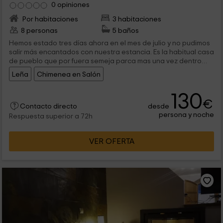
0 opiniones
Por habitaciones
3 habitaciones
8 personas
5 baños
Hemos estado tres días ahora en el mes de julio y no pudimos
salir más encantados con nuestra estancia. Es la habitual casa
de pueblo que por fuera semeja parca mas una vez dentro
nos sorprendió verdaderamente el gusto y el equipamiento
Leña
Chimenea en Salón
que tiene. Verdaderamente es un lujo con el que pocas casas
en las que hemos estado alojados tiene. Por razones
130
evidentes del mes en el que estuvimos no empleamos la
€
chimenea si bien desde entonces han quedado las ganas,
desde
Contacto directo
mas hicimos vida sobre todo en el extenso jardín que tiene.
persona y noche
Respuesta superior a 72h
VER OFERTA