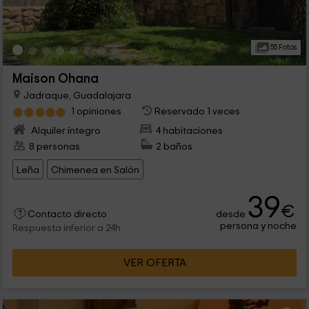
55 Fotos
Maison Ohana
Jadraque, Guadalajara
1 opiniones
Reservado 1 veces
Alquiler íntegro
4 habitaciones
8 personas
2 baños
Leña
Chimenea en Salón
39
€
desde
Contacto directo
persona y noche
Respuesta inferior a 24h
VER OFERTA