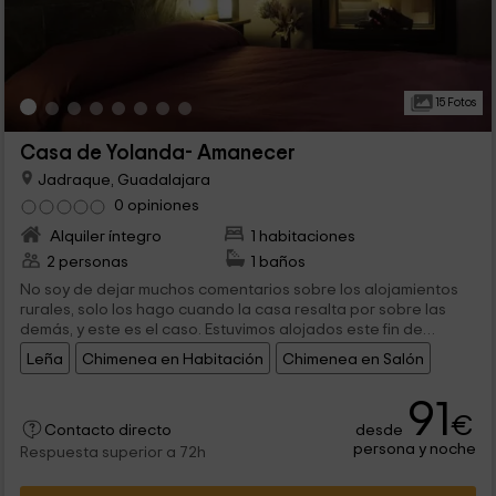
15 Fotos
Casa de Yolanda- Amanecer
Jadraque, Guadalajara
0 opiniones
Alquiler íntegro
1 habitaciones
2 personas
1 baños
No soy de dejar muchos comentarios sobre los alojamientos
rurales, solo los hago cuando la casa resalta por sobre las
demás, y este es el caso. Estuvimos alojados este fin de
semana en casa Yolanda, en anochecer y he de comentaros
Leña
Chimenea en Habitación
Chimenea en Salón
que ha sido imborrable. La casa tiene 3 residencias
independientes, estuvimos en anochecer, y he de deciros que
91
ha sido fantástico. Cualquier descripción se quedaría corta,
€
decoración al mínimo detalle, todo absolutamente
desde
Contacto directo
pertrechado para tener las mayores comodidades.
persona y noche
Respuesta superior a 72h