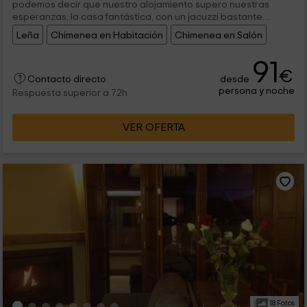
podemos decir que nuestro alojamiento supero nuestras
esperanzas, la casa fantástica, con un jacuzzi bastante
grande y todo con una decoración moderna mas rural, nos
Leña
Chimenea en Habitación
Chimenea en Salón
encantó, el dueño Justi fue muy afable y atento con nosotros,
nos obsequió una visita guiada para conocer el pueblo y fue
91
estupenda,nos dejó frutas, café, magdalenas etc para el
€
desayuno, todo al más mínimo detalle, fuimos al restorán que
desde
Contacto directo
tiene y que decir de el alimento, todo muy rico, el bacalao y el
persona y noche
Respuesta superior a 72h
cabrito los mejores que he comido, indudablemente
volveremos muchas pero veces.
VER OFERTA
18 Fotos