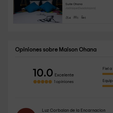
Suite Ohana
Jadraque (Guadalajara)
4
1
1
Opiniones sobre Maison Ohana
Fiel 
10.0
Excelente
Equip
1 opiniones
Luz Corbalan de la Encarnacion