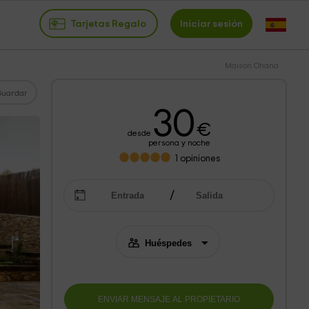
Tarjetas Regalo
Iniciar sesión
Maison Ohana
Guardar
30
€
desde
persona y noche
1
opiniones