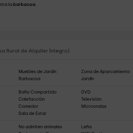
ntra la
barbacoa
.
a Rural de Alquiler Íntegro)
Muebles de Jardín
Zona de Aparcamiento
Barbacoa
Jardín
Baño Compartido
DVD
Calefacción
Televisión
Comedor
Microondas
Sala de Estar
s
No admiten animales
Leña