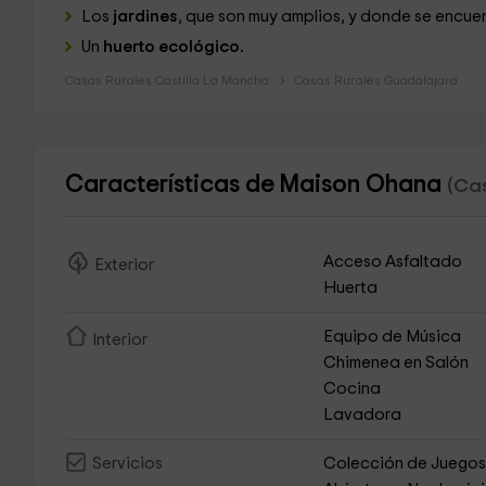
Los
jardines
, que son muy amplios, y donde se encue
Un
huerto ecológico.
Casas Rurales Castilla La Mancha
Casas Rurales Guadalajara
Características de Maison Ohana
(Cas
Acceso Asfaltado
Exterior
Huerta
Equipo de Música
Interior
Chimenea en Salón
Cocina
Lavadora
Colección de Juego
Servicios