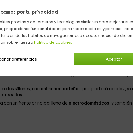
 que vais a poder disfrutar al máximo de vuestras vacaciones, si
pamos por tu privacidad
okies propias y de terceros y tecnologías similares para mejorar nuest
tando con elementos que podrán
ampliar la capacidad,
como l
co, proporcionar funcionalidades para redes sociales y personalizar e
 función de tus hábitos de navegación, que aceptas haciendo clic en 
ión sobre nuestra
Política de cookies.
ionar preferencias
Aceptar
 una cama de matrimonio,
mientras que la cuarta habitación dis
r disfrutar de todos los
sanitarios
, y también de los distintos
ju
 a los sillones, una
chimenea de leña
que aportará calidez, y a
arias sillas.
con un frente principal lleno de
electrodomésticos
, y también