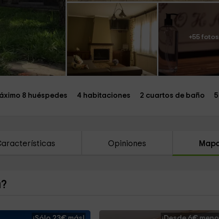
+55 fotos
áximo 8 huéspedes
4 habitaciones
2 cuartos de baño
5
aracterísticas
Opiniones
Map
a?
¡Sólo 23€ más!
¡Desde 6€ meno