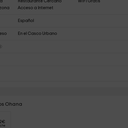
ja
Restaurante Cercano
WiFi Gratis
 zona
Acceso a Internet
Español
ceso
En el Casco Urbano
tos Ohana
2
€
oche