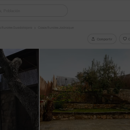
s Rurales Guadalajara
Casas Rurales Jadraque
Compartir