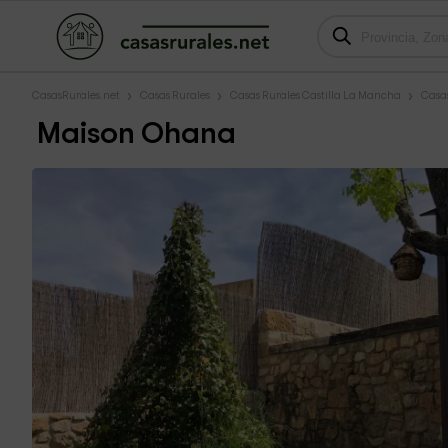
CasasRurales.net
Casas Rurales
Casas Rurales Castilla La Mancha
Casa
Maison Ohana