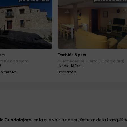
rs.
También 8 pers.
ita (Guadalajara)
Huermeces Del Cerro (Guadalajara)
!
¡A sólo 18.1km!
Chimenea
Barbacoa
 de Guadalajara
, en la que vais a poder disfrutar de la tranquili