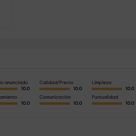
a lo anunciado
Calidad/Precio
Limpieza
10.0
10.0
10.0
amiento
Comunicación
Puntualidad
10.0
10.0
10.0