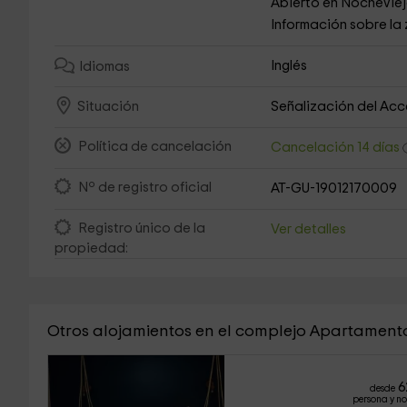
Abierto en Nochevie
Información sobre la
Inglés
Idiomas
Señalización del Ac
Situación
Política de cancelación
Cancelación 14 días
Nº de registro oficial
AT-GU-19012170009
Registro único de la
Ver detalles
propiedad:
Otros alojamientos en el complejo Apartamen
6
desde
persona y n