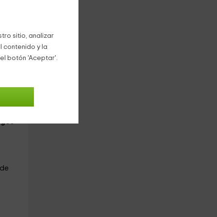
n
ro sitio, analizar
as
l contenido y la
el botón 'Aceptar'.
pone
egos
 de