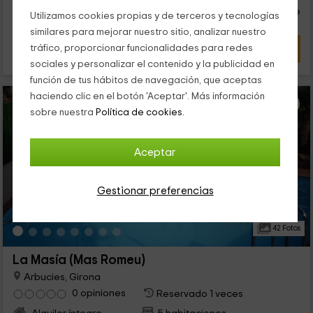
todo. Asimismo estaba bien por que nos dejaron mucha
persona y noche
información sobre el sitio y lo que se podía visitar, lo cierto es
Cancelación 30 días antes
Utilizamos cookies propias y de terceros y tecnologías
que los 3 días que pasamos estuvimos muy a gusto.
similares para mejorar nuestro sitio, analizar nuestro
tráfico, proporcionar funcionalidades para redes
VER OFERTA
sociales y personalizar el contenido y la publicidad en
función de tus hábitos de navegación, que aceptas
haciendo clic en el botón 'Aceptar'. Más información
sobre nuestra
Política de cookies.
Aceptar
Gestionar preferencias
42 Fotos
La Masía (Mas Romeu)
Arbucies, Girona
0 opiniones
Reservado 1 veces