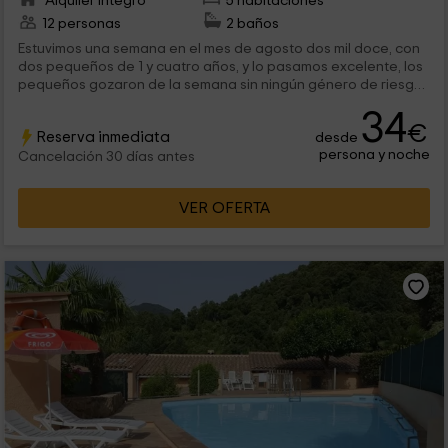
Alquiler íntegro
5 habitaciones
12 personas
2 baños
Estuvimos una semana en el mes de agosto dos mil doce, con
dos pequeños de 1 y cuatro años, y lo pasamos excelente, los
pequeños gozaron de la semana sin ningún género de riesgo
del que preocuparse y estuvimos de lo pero relajado,
34
absolutamente aconsejable para gozar de la naturaleza y
€
Reserva inmediata
desde
que los pequeños se lo pasen a lo grande!!! La familia que
persona y noche
dirige la casa son de lo pero agradable, dieron un camino en
Cancelación 30 días antes
pony a nuestro hijo del que pasadas múltiples semanas
todavía habla!
VER OFERTA