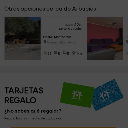
Otras opciones cerca de Arbucies
42
desde
€
persona y noche
Hostal Montserrat
R
Montseny (Barcelona)
32
18
18
11km
TARJETAS 
REGALO
¿No sabes qué regalar?
Regalo fácil y sin fecha de caducidad