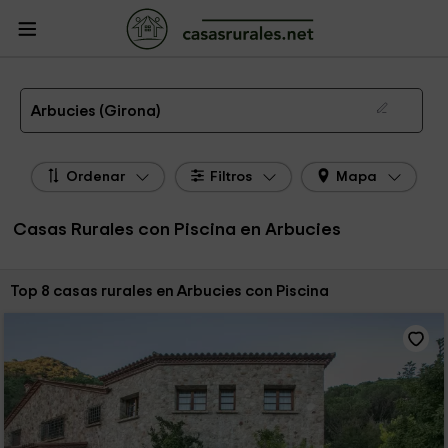
CasasRurales.net
Casas Rurales
Casas Rurales Cataluña
Casas Rurales
Girona
Casas Rurales Arbucies
➤ Las 8 MEJORES Casas Rurales con Piscina en Arbucies de 2026
Arbucies (Girona)
Ordenar
Filtros
Mapa
Casas Rurales con Piscina en Arbucies
Ordenar por:
Top 8 casas rurales en Arbucies con Piscina