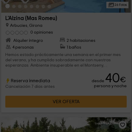
26 Fotos
L'Alzina (Mas Romeu)
Arbucies, Girona
0 opiniones
Alquiler íntegro
2 habitaciones
4 personas
1 baños
Hemos estado prácticamente una semana en el primer mes
del verano, y ha cumplido sobradamente con nuestras
esperanzas. Ambiente insuperable en el Montseny,
instalaciones en perfectas condiciones (piscina, piso nuevo,
40
jardines y zona infantil), trato perfecto con los dueños y
€
Reserva inmediata
desde
muchas excursiones a efectuar en familia a poquísima
persona y noche
distancia (Castillo Hostalric, paseos en poni y a caballo...).
Cancelación 7 días antes
Resumiendo, si se procuran unas vacaciones en familia
rodeados de naturaleza y calma absolutamente
VER OFERTA
recomendado.