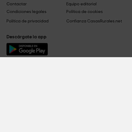
Contactar
Equipo editorial
Condiciones legales
Política de cookies
Política de privacidad
Confianza CasasRurales.net
Descárgate la app
Métodos de pago
Síguenos en
Copyright RURAL RENTALS S.L. © 2015-2026 - Todos los derechos
reservados. N.I.F.: ESB-87248290
Inscrita en el Registro Mercantil de Madrid, T 33270 , F 136, S 8, H M
598712, I/A 1