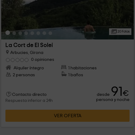
20 Fotos
La Cort de El Solei
Arbucies, Girona
0 opiniones
Alquiler íntegro
1 habitaciones
2 personas
1 baños
91
€
desde
Contacto directo
persona y noche
Respuesta inferior a 24h
VER OFERTA