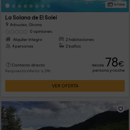
16 Fotos
La Solana de El Solei
Arbucies, Girona
0 opiniones
Alquiler íntegro
2 habitaciones
4 personas
2 baños
78
€
desde
Contacto directo
persona y noche
Respuesta inferior a 24h
VER OFERTA