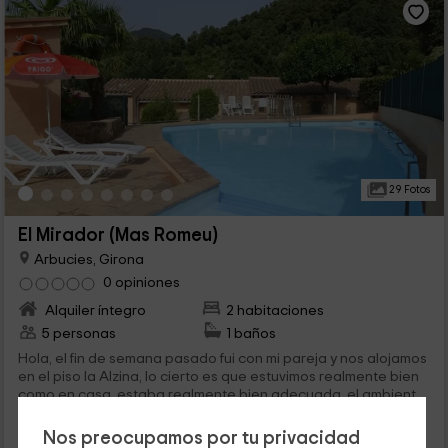
29 Fotos
El Mirador (Mas Romeu)
Arbucies, Girona
0 opiniones
Alquiler íntegro
2 habitaciones
5 personas
1 baños
Hola, el fin de semana pasado fui con mi pareja y nos alojamos
en el piso la Alzina, lo cierto es que estuvimos realmente bien
como en casa, estaba realmente bien adecuada, el ambiente
realmente bonito y muy apacible, cuando llegamos nos
35
atendió el dueño que fue muy afable en explicarnos como iba
Nos preocupamos por tu privacidad
€
Reserva inmediata
desde