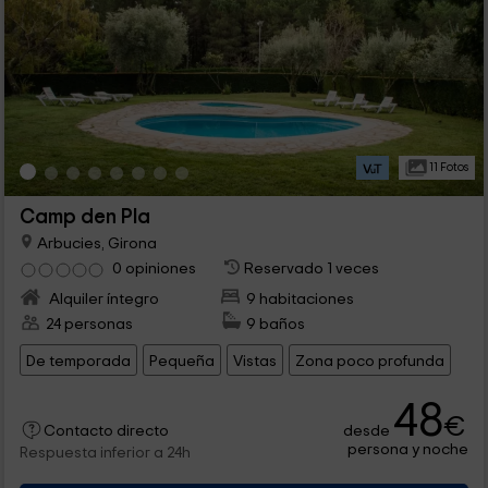
11 Fotos
Camp den Pla
Arbucies, Girona
0 opiniones
Reservado 1 veces
Alquiler íntegro
9 habitaciones
24 personas
9 baños
De temporada
Pequeña
Vistas
Zona poco profunda
48
€
desde
Contacto directo
persona y noche
Respuesta inferior a 24h