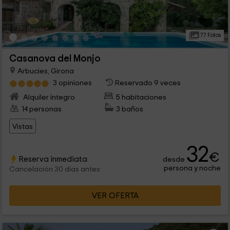
77 Fotos
Casanova del Monjo
Arbucies, Girona
3 opiniones
Reservado 9 veces
Alquiler íntegro
5 habitaciones
14 personas
3 baños
Vistas
32
€
Reserva inmediata
desde
persona y noche
Cancelación 30 días antes
VER OFERTA