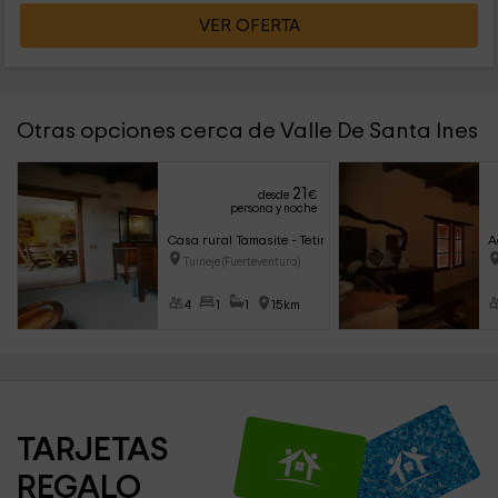
VER OFERTA
Otras opciones cerca de Valle De Santa Ines
21
desde
€
persona y noche
Casa rural Tamasite - Tetir
A
Tuineje (Fuerteventura)
4
1
1
15km
TARJETAS 
REGALO