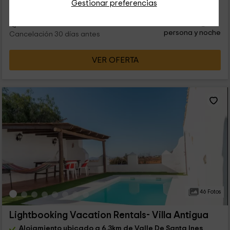
Gestionar preferencias
28
€
desde
Contacto directo
persona y noche
Cancelación 30 días antes
VER OFERTA
46 Fotos
Lightbooking Vacation Rentals- Villa Antigua
Alojamiento ubicado a 6.3km de Valle De Santa Ines