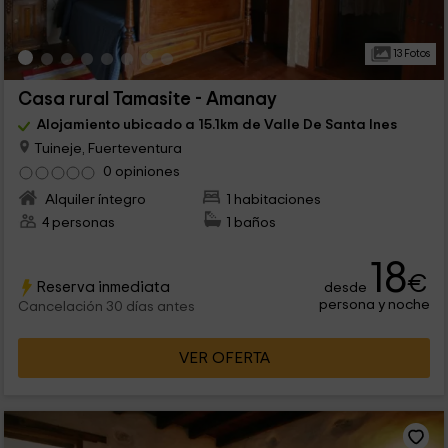
13 Fotos
Casa rural Tamasite - Amanay
Alojamiento ubicado a 15.1km de Valle De Santa Ines
Tuineje, Fuerteventura
0 opiniones
Alquiler íntegro
1 habitaciones
4 personas
1 baños
18
€
Reserva inmediata
desde
persona y noche
Cancelación 30 días antes
VER OFERTA