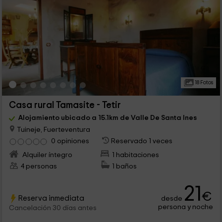
18 Fotos
Casa rural Tamasite - Tetir
Alojamiento ubicado a 15.1km de Valle De Santa Ines
Tuineje, Fuerteventura
0 opiniones
Reservado 1 veces
Alquiler íntegro
1 habitaciones
4 personas
1 baños
21
€
Reserva inmediata
desde
persona y noche
Cancelación 30 días antes