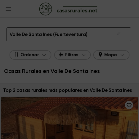
CasasRurales.net
Casas Rurales
Casas Rurales Canarias
Casas Rurales
Fuerteventura
Casas Rurales Valle De Santa Ines
Las 2 mejores casas rurales en Valle De Santa Ines de 2026
Valle De Santa Ines (Fuerteventura)
Ordenar
Filtros
Mapa
Casas Rurales en Valle De Santa Ines
Ordenar por:
Top 2 casas rurales más populares en Valle De Santa Ines