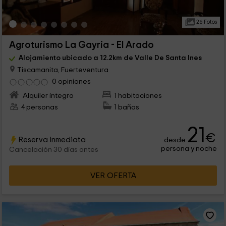
26 Fotos
Agroturismo La Gayria - El Arado
Alojamiento ubicado a 12.2km de Valle De Santa Ines
Tiscamanita, Fuerteventura
0 opiniones
Alquiler íntegro
1 habitaciones
4 personas
1 baños
21
€
Reserva inmediata
desde
persona y noche
Cancelación 30 días antes
VER OFERTA