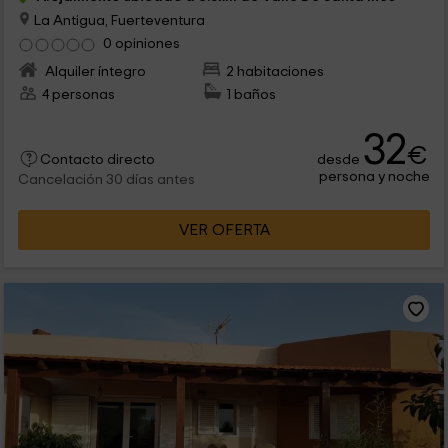
La Antigua, Fuerteventura
0 opiniones
Alquiler íntegro
2 habitaciones
4 personas
1 baños
32
€
desde
Contacto directo
persona y noche
Cancelación 30 días antes
VER OFERTA