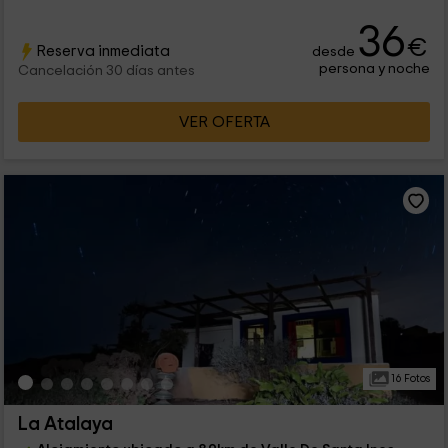
36
€
Reserva inmediata
desde
persona y noche
Cancelación 30 días antes
VER OFERTA
16 Fotos
La Atalaya