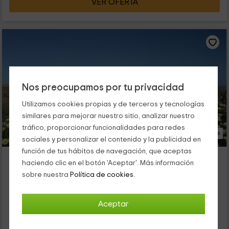
VER OFERTA
Nos preocupamos por tu privacidad
Utilizamos cookies propias y de terceros y tecnologías
similares para mejorar nuestro sitio, analizar nuestro
tráfico, proporcionar funcionalidades para redes
24 Fotos
sociales y personalizar el contenido y la publicidad en
función de tus hábitos de navegación, que aceptas
Casa de la Burra
haciendo clic en el botón 'Aceptar'. Más información
Alojamiento ubicado a 2.0km de Valle De Santa Ines
sobre nuestra
Política de cookies.
Llanos De La Concepcion, Fuerteventura
0 opiniones
Aceptar
Alquiler íntegro
1 habitaciones
3 personas
1 baños