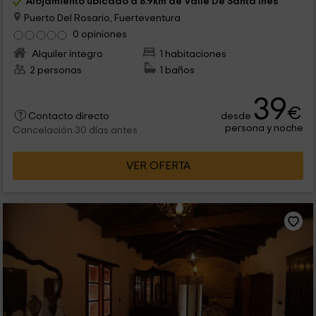
Alojamiento ubicado a 8.9km de Valle De Santa Ines
Puerto Del Rosario, Fuerteventura
0 opiniones
Alquiler íntegro
1 habitaciones
2 personas
1 baños
39
€
desde
Contacto directo
persona y noche
Cancelación 30 días antes
VER OFERTA