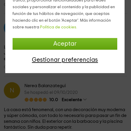
tráfico, proporcionar funcionalidades para redes
Opinión realizada: 21/05/2026
sociales y personalizar el contenido y la publicidad en
función de tus hábitos de navegación, que aceptas
haciendo clic en el botón 'Aceptar'. Más información
Maria José Tellechea
M
sobre nuestra
Política de cookies.
Se hospedó el 30/06/2025
8.0
Estupendo
Aceptar
La casa es espectacular. Volveremos en cuanto podamos.
José Luis muy amable. En el alojamiento hay de todo, no
echas en falta nada.
Gestionar preferencias
Opinión realizada: 08/07/2025
Nerea Balanzategui
N
Se hospedó el 09/10/2020
10.0
Excelente
La casa está fenomenal, con una decoración muy moderna
y súper cómoda, con todo lo necesario para pasar un fin de
semana con niños. El exterior con la barbacoa y la piscina
fantástico. Sin duda para repetir.