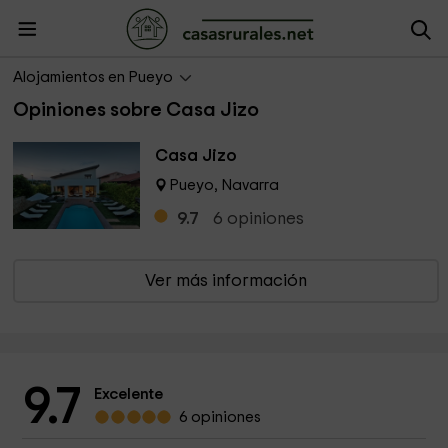
Opiniones de Casa Jizo
Alojamientos en Pueyo
Valoración 9.7 de 10, 6 opiniones
Opiniones sobre Casa Jizo
Casa Jizo
Pueyo, Navarra
9.7
6
opiniones
Ver más información
9.7
Excelente
6 opiniones