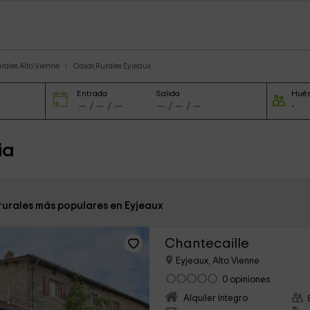
rales Alto Vienne
Casas Rurales Eyjeaux
Entrada
Salida
Hué
ia
 rurales más populares en Eyjeaux
Chantecaille
Eyjeaux, Alto Vienne
0 opiniones
Alquiler íntegro