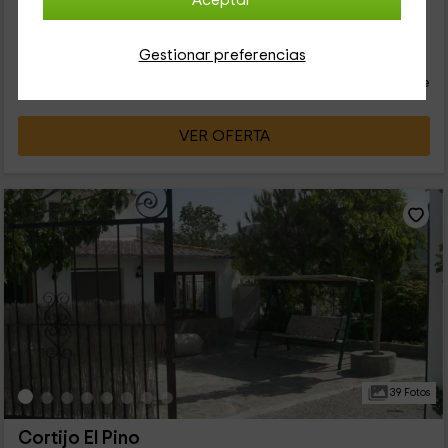
Aceptar
trata de una vivienda muy amplia en la que hay espacio...
26
Gestionar preferencias
€
desde
Contacto directo
persona y noche
Respuesta inferior a 24h
VER OFERTA
39 Fotos
Cortijo El Pino