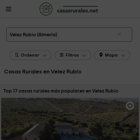
CasasRurales.net
Casas Rurales
Casas Rurales Andalucía
Casas Rurales
Almería
Casas Rurales Velez Rubio
Las 17 mejores casas rurales en Velez Rubio de 2026
Velez Rubio (Almería)
Ordenar
Filtros
Mapa
Casas Rurales en Velez Rubio
Ordenar por:
Top 17 casas rurales más populares en Velez Rubio