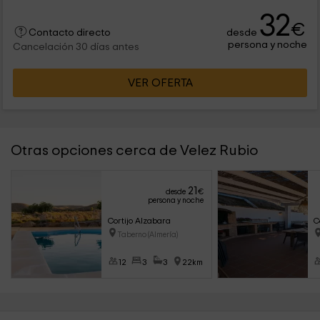
32
€
desde
Contacto directo
persona y noche
Cancelación 30 días antes
VER OFERTA
Otras opciones cerca de Velez Rubio
21
desde
€
persona y noche
Cortijo Alzabara
C
Taberno (Almería)
12
3
3
22km