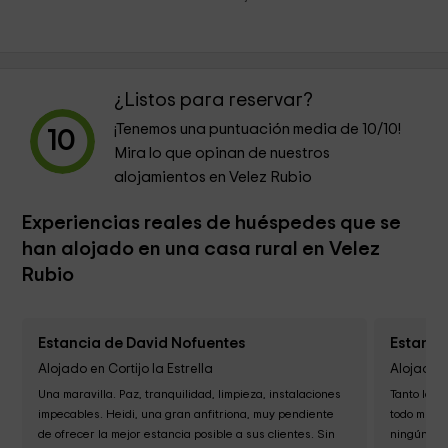
¿Listos para reservar?
¡Tenemos una puntuación media de
10
/10!
10
Mira lo que opinan de nuestros
alojamientos en Velez Rubio
Experiencias reales de huéspedes que se
han alojado en una casa rural en Velez
Rubio
Estancia de David Nofuentes
Estanci
Alojado en Cortijo la Estrella
Alojado e
Una maravilla. Paz, tranquilidad, limpieza, instalaciones 
Tanto la ca
impecables. Heidi, una gran anfitriona, muy pendiente 
todo muy b
de ofrecer la mejor estancia posible a sus clientes. Sin 
ningún det