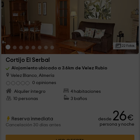
22 Fotos
Cortijo El Serbal
Alojamiento ubicado a 3.6km de Velez Rubio
Velez Blanco, Almería
0 opiniones
Alquiler íntegro
4 habitaciones
10 personas
3 baños
26
€
Reserva inmediata
desde
persona y noche
Cancelación 30 días antes