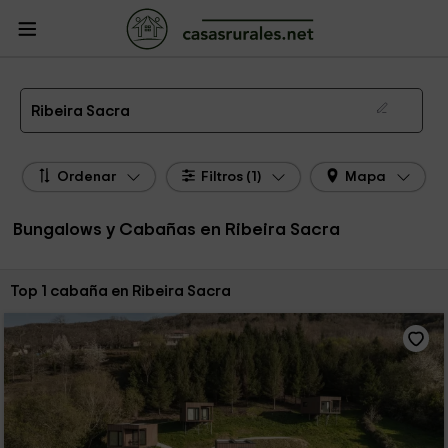
CasasRurales.net
Casas Rurales
Bungalows y Cabañas
Bungalows y
Cabañas Ribeira Sacra
Bungalow y Cabaña en Ribeira Sacra
Ribeira Sacra
Ordenar
Filtros (1)
Mapa
Bungalows y Cabañas en Ribeira Sacra
Ordenar por:
Top 1 cabaña en Ribeira Sacra