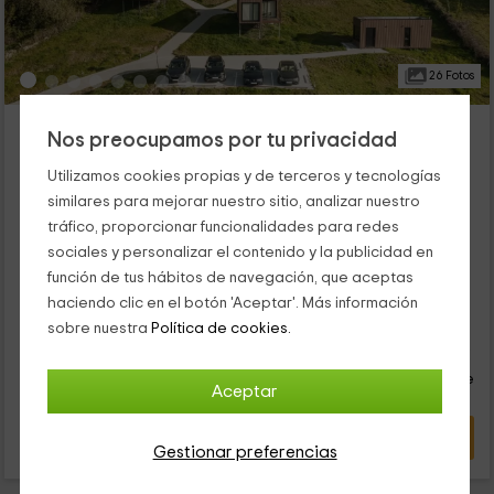
26 Fotos
Alcobas Do Sil
Nos preocupamos por tu privacidad
Parada De Sil, Orense
Utilizamos cookies propias y de terceros y tecnologías
1 opiniones
Reservado 2 veces
similares para mejorar nuestro sitio, analizar nuestro
Alquiler íntegro
4 habitaciones
tráfico, proporcionar funcionalidades para redes
8 personas
4 baños
sociales y personalizar el contenido y la publicidad en
Nuestro complejo de alojamientos se encuentra dentro de la
función de tus hábitos de navegación, que aceptas
zona de Parada del Sil, que es un destino con encanto para
disfrutar en la provincia de Orense. Tenemos un total de 4
haciendo clic en el botón 'Aceptar'. Más información
cabañas, cada una de ellas con capacidad para 2 personas y
sobre nuestra
Política de cookies.
52
en el interior, con espacios agradables y luminosos para que
€
Reserva inmediata
desde
te sientas como en casa.
persona y noche
Cancelación 24 horas antes
Aceptar
VER OFERTA
Gestionar preferencias