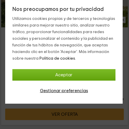
Nos preocupamos por tu privacidad
Utilizamos cookies propias y de terceros y tecnologías
25 Fotos
similares para mejorar nuestro sitio, analizar nuestro
tráfico, proporcionar funcionalidades para redes
Gite Jardin d'Arcy- Bungalows
sociales y personalizar el contenido y la publicidad en
Bois, Charente Marítimo
función de tus hábitos de navegación, que aceptas
0 opiniones
haciendo clic en el botón 'Aceptar'. Más información
Alquiler íntegro
2 habitaciones
sobre nuestra
Política de cookies.
4 personas
2 baños
Nuestro complejo de alojamiento le lleva a una encantadora
región de Charente-Maritime, completamente rodeada de
Aceptar
viñedos y ofreciendo unas vistas espectaculares. Este es el
pueblo de Bois. Allí encontrará nuestras dos cabañas , cada
36
con capacidad para 2 personas y ambas están ubicadas
Gestionar preferencias
€
Reserva inmediata
desde
dentro de una propiedad de la que podrá beneficiarse de
persona y noche
áreas comunes.
Cancelación 30 días antes
VER OFERTA