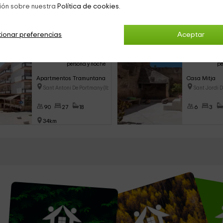
ión sobre nuestra
Política de cookies.
ionar preferencias
Aceptar
pciones cerca de Formentera
23
desde
€
persona y noche
pe
Apartmentos Tramuntana
Casa Mitja
Sant Antoni De Portmany (Ibiza
Sant Jordi D
90
27
18
6
3
34km