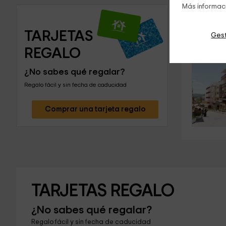
Más informac
TARJETAS 
Gest
Otras o
REGALO
¿No sabes qué regalar?
Regalo fácil y sin fecha de caducidad
Comprar una tarjeta regalo
TARJETAS REGALO
¿No sabes qué regalar?
Regalo fácil y sin fecha de caducidad