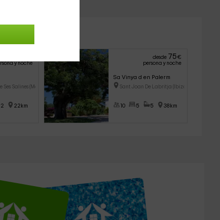
58
75
desde
€
desde
€
rsona y noche
persona y noche
Sa Vinya d en Palerm
e Ses Salines (Mal
Sant Joan De Labritja (Ibiza)
2
22km
10
5
5
38km