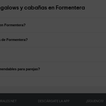
ungalows y cabañas en Formentera
 en Formentera?
a de Formentera?
endables para parejas?
RALES.NET
DESCÁRGATE LA APP
¡SÍGUENOS!