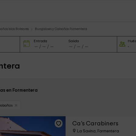
ñas Islas Baleares
Bungalows y Cabañas Formentera
Entrada
Salida
Hué
ntera
as en Formentera
Cabañas
Ca's Carabiners
La Savina, Formentera