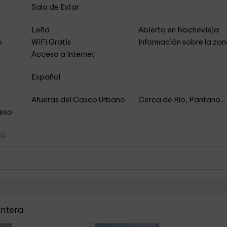
Sala de Estar
s
Leña
Abierto en Nochevieja
o
WiFi Gratis
Información sobre la zo
Acceso a Internet
Español
Afueras del Casco Urbano
Cerca de Río, Pantano...
ceso
s
entera