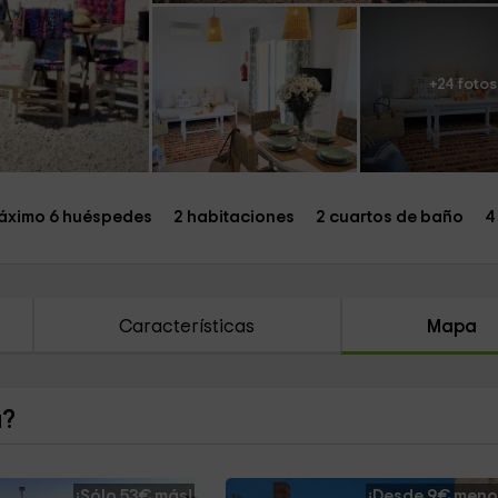
+24 fotos
áximo 6 huéspedes
2 habitaciones
2 cuartos de baño
4
Características
Mapa
a?
¡Sólo 53€ más!
¡Desde 9€ meno