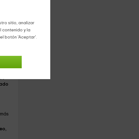
ro sitio, analizar
l contenido y la
el botón 'Aceptar'.
stas
de
nado
emás
seo
,