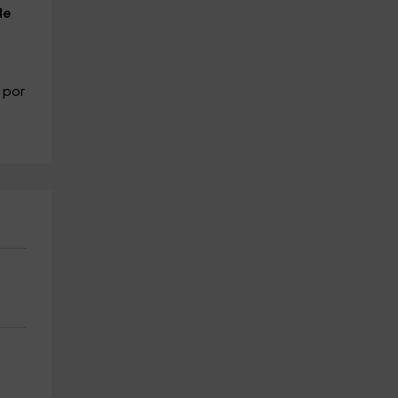
de
r por