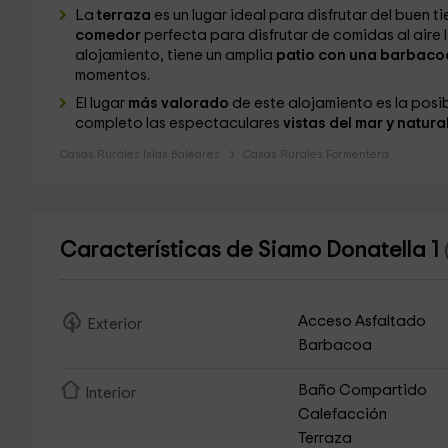
La
terraza
es un lugar ideal para disfrutar del buen ti
comedor
perfecta para disfrutar de comidas al aire li
alojamiento, tiene un amplia
patio con una barbaco
momentos.
El lugar
más valorado
de este alojamiento es la posi
completo las espectaculares
vistas del mar y natura
Casas Rurales Islas Baleares
Casas Rurales Formentera
Características de Siamo Donatella 1
Acceso Asfaltado
Exterior
Barbacoa
Baño Compartido
Interior
Calefacción
Terraza