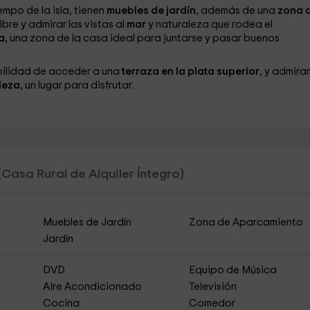
empo de la isla, tienen
muebles de jardín
, además de una
zona 
bre y admirar las vistas al
mar
y naturaleza que rodea el
a
, una zona de la casa ideal para juntarse y pasar buenos
bilidad de acceder a una
terraza en la plata superior
, y admira
leza,
un lugar para disfrutar.
(Casa Rural de Alquiler Íntegro)
Muebles de Jardín
Zona de Aparcamiento
Jardín
DVD
Equipo de Música
Aire Acondicionado
Televisión
Cocina
Comedor