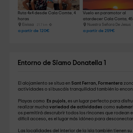
Ruta 4x4 desde Cala Comte, 4 
Vuelo en paramotor al 
horas
atardecer Cala Conta, 45
Eivissa
Nuestra Señora De Jesus
21.7 km
a partir de 120€
a partir de 259€
Entorno de Siamo Donatella 1
El alojamiento se situa en
Sant Ferran, Formentera
zona
actividades o si buscáis tranquilidad también lo encont
Playas como
Es pujols
, es un lugar perfecto para disfr
realizar mucha
variedad de actividades
como
submari
os permitirá descrubrir todos los rincones que rodean es
difícil acceso, es el lugar más idóneo para desconectar 
Las localidades del interior de la isla también tienen 