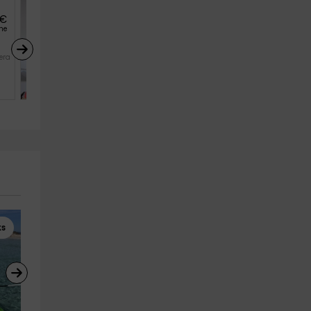
€
61
€
desde
he
persona y noche
Siamo Alessandra 1
ra (F
Sant Francesc De Formentera (F
5
2
1
ks
Rutas 4x4
Kayaks