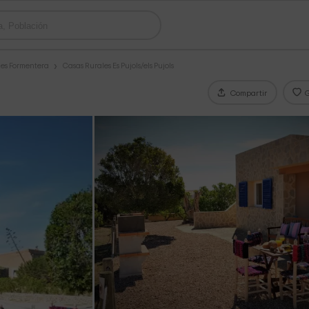
les Formentera
Casas Rurales Es Pujols/els Pujols
Compartir