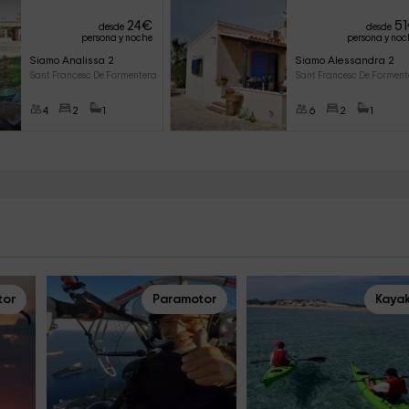
24
€
51
desde
desde
persona y noche
persona y noc
Siamo Analissa 2
Siamo Alessandra 2
Sant Francesc De Formentera (F
Sant Francesc De Formente
4
2
1
6
2
1
tor
Paramotor
Kaya