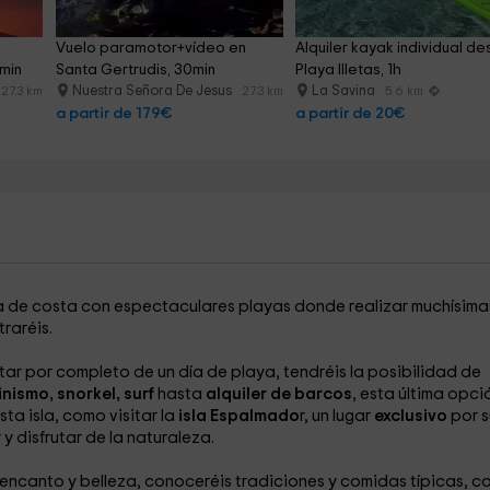
Vuelo paramotor+vídeo en 
Alquiler kayak individual de
min
Santa Gertrudis, 30min
Playa Illetas, 1h
Nuestra Señora De Jesus
La Savina
27.3 km
27.3 km
5.6 km
a partir de 179€
a partir de 20€
 de costa con espectaculares playas donde realizar muchísima
raréis.
utar por completo de un día de playa, tendréis la posibilidad de
nismo, snorkel, surf
hasta
alquiler de barcos
, esta última opci
ta isla, como visitar la
isla Espalmado
r, un lugar
exclusivo
por s
y disfrutar de la naturaleza.
su encanto y belleza, conoceréis tradiciones y comidas típicas, 