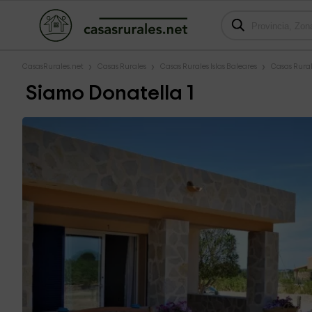
CasasRurales.net
Casas Rurales
Casas Rurales Islas Baleares
Casas Rura
Siamo Donatella 1