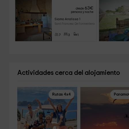
63
€
desde
persona y noche
Siamo Analissa 1
Sant Francesc De Formentera (F
7
3
1
Actividades cerca del alojamiento
Rutas 4x4
Paramo