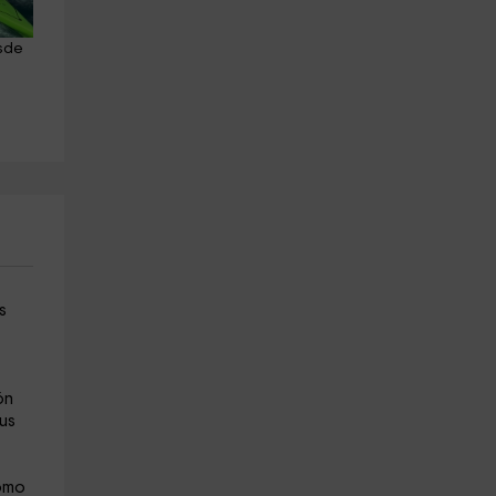
sde 
Combo barco + 4X4 + trekking 
Alquiler de kayak doble des
con picnic, niños
Playa de Illetas, 1h
Eivissa
La Savina
21.7 km
5.6 km
a partir de 175€
a partir de 20€
s
ón
us
como