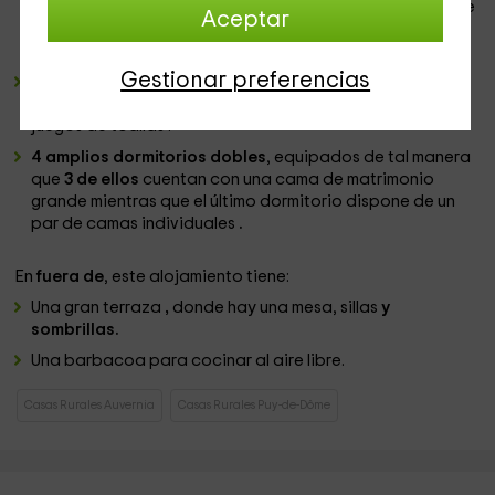
casa. En el centro tenemos una isla que hace las veces de
Aceptar
mesa de comedor
,
junto a la cual se encuentran unos
taburetes.
Gestionar preferencias
1 baño
y
1 baño completo
, en el que encontrarás todo
tipo
de artículos de higiene
y estarán a tu disposición
juegos de toallas .
4 amplios dormitorios dobles
, equipados de tal manera
que
3 de ellos
cuentan con una cama de matrimonio
grande mientras que el último dormitorio dispone de un
par de camas individuales
.
En
fuera de
, este alojamiento tiene:
Una gran terraza
,
donde hay una mesa, sillas
y
sombrillas.
Una barbacoa para cocinar al aire libre.
Casas Rurales Auvernia
Casas Rurales Puy-de-Dôme