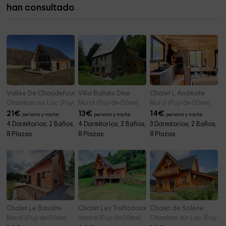
han consultado
Vallée De Chaudefour
Villa Ballats Dine
Chalet L Andésite
Chambon sur Lac (Puy-de-Dôme)
Murol (Puy-de-Dôme)
Murol (Puy-de-Dôme)
21
€
13
€
14
€
persona y noche
persona y noche
persona y noche
4 Dormitorios, 2 Baños,
4 Dormitorios, 2 Baños,
3 Dormitorios, 2 Baños,
8 Plazas
8 Plazas
8 Plazas
Chalet Le Basalte
Chalet Les Truffadoux
Chalet de Solène
Murol (Puy-de-Dôme)
Issoire (Puy-de-Dôme)
Chambon sur Lac (Puy-de