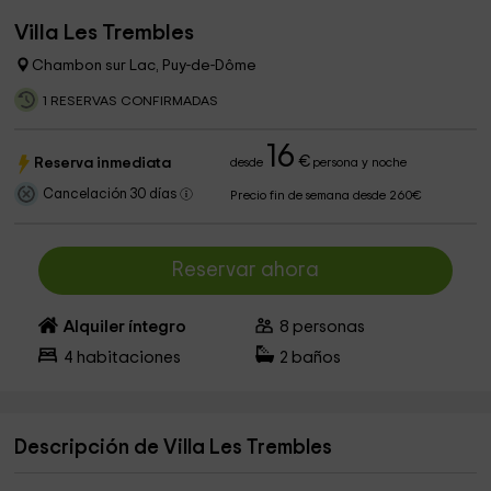
Villa Les Trembles
Chambon sur Lac, Puy-de-Dôme
1 RESERVAS CONFIRMADAS
16
€
Reserva inmediata
desde
persona y noche
Cancelación 30 días
Precio fin de semana desde 260€
Reservar ahora
Alquiler íntegro
8
personas
4
habitaciones
2
baños
Descripción de Villa Les Trembles