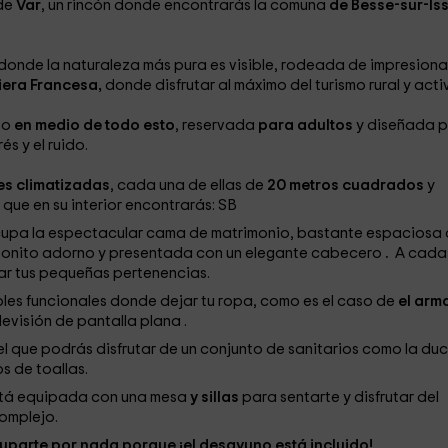
 de
Var
, un rincón donde encontrarás la comuna
de Besse-sur-Iss
 donde la naturaleza más pura es visible, rodeada de impresion
viera Francesa,
donde disfrutar al máximo del turismo rural y acti
so
en medio de todo esto
, reservada
para adultos
y diseñada 
s y el ruido.
s climatizadas
, cada una de ellas de
20 metros cuadrados
y
,
que en su interior encontrarás: SB
o ocupa la espectacular cama de matrimonio, bastante espaciosa
 bonito adorno y presentada con un elegante cabecero
.
A cada
ar tus pequeñas pertenencias.
bles funcionales donde dejar tu ropa, como es el caso de
el arm
evisión de pantalla plana .
l que podrás disfrutar de un conjunto de sanitarios como la du
s de toallas.
stá equipada con una mesa
y sillas
para sentarte y disfrutar del
omplejo.
cuparte por nada porque ¡el desayuno
está incluido!