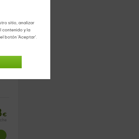
ro sitio, analizar
sar
l contenido y la
el botón 'Aceptar'.
8
€
oche