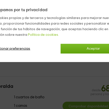
pamos por tu privacidad
ntrarás:
okies propias y de terceros y tecnologías similares para mejorar nuest
e una mesa bastante amplia,
además de sillones donde descan
co, proporcionar funcionalidades para redes sociales y personalizar e
 función de tus hábitos de navegación, que aceptas haciendo clic en 
os de una espectacular piscina rectangular en la que podrás
ión sobre nuestra
Política de cookies.
y sombrillas
para que puedas tomar el sol.
as
,
así como una carta de cócteles para disfrutar en la terraza ,
ionar preferencias
Aceptar
es
para una relajación total.
eralda
6
desde
persona y n
1 cuartos de baño
1 camas