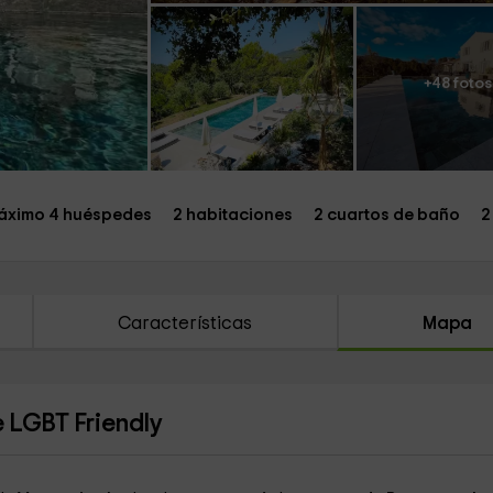
+48 fotos
áximo 4 huéspedes
2 habitaciones
2 cuartos de baño
2
Características
Mapa
e LGBT Friendly