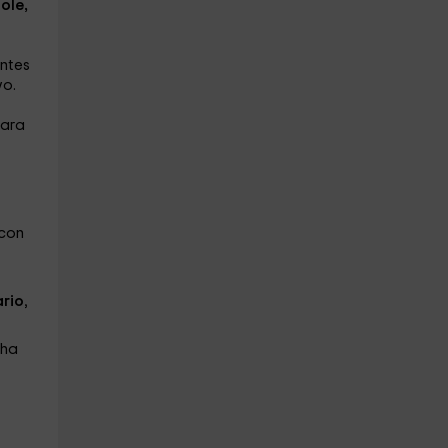
ole,
antes
vo.
para
 con
ario
,
cha