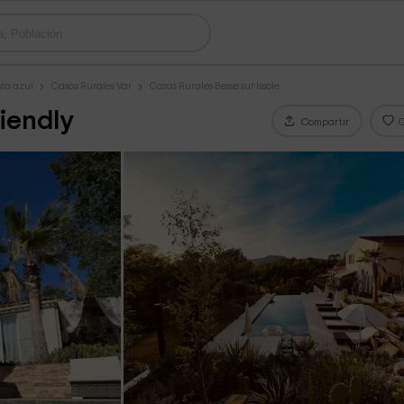
sta azul
Casas Rurales Var
Casas Rurales Besse sur Issole
iendly
Compartir