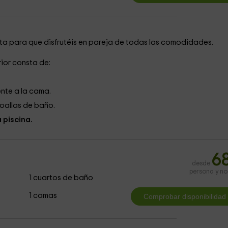
ta para que disfrutéis en pareja de todas las comodidades.
ior consta de:
ente a la cama.
oallas de baño.
a piscina.
6
desde
persona y n
1 cuartos de baño
1 camas