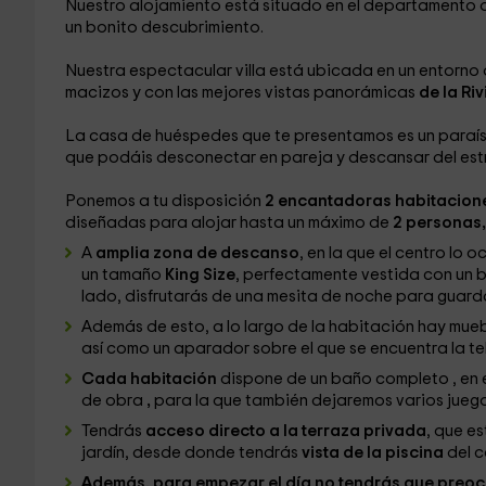
Nuestro alojamiento está situado en el departamento
un bonito descubrimiento.
Nuestra espectacular villa está ubicada en un entorno
macizos y con las mejores vistas panorámicas
de la Ri
La casa de huéspedes que te presentamos es un paraí
que podáis desconectar en pareja y descansar del estré
Ponemos a tu disposición
2 encantadoras habitacione
diseñadas para alojar hasta un máximo de
2 personas
A
amplia zona de descanso
, en la que el centro l
un tamaño
King Size
, perfectamente vestida con un
lado, disfrutarás de una mesita de noche para guard
Además de esto, a lo largo de la habitación hay mue
así como un aparador sobre el que se encuentra la tel
Cada habitación
dispone de un baño completo , en e
de obra
,
para la que también dejaremos varios juego
Tendrás
acceso directo a la terraza privada
, que e
jardín, desde donde tendrás
vista de la piscina
del c
Además, para empezar el día no tendrás que preo