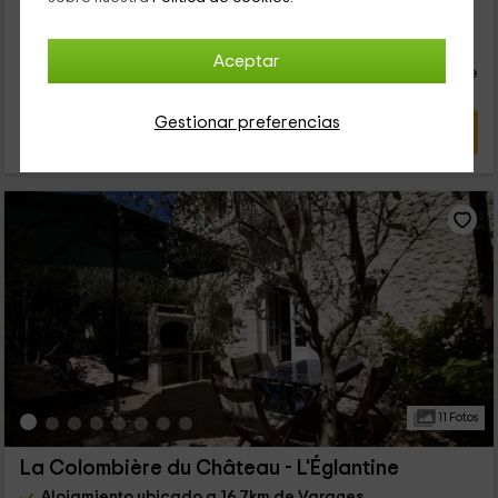
115
€
desde
Contacto directo
Aceptar
persona y noche
Cancelación 30 días antes
Gestionar preferencias
VER OFERTA
11 Fotos
La Colombière du Château - L'Églantine
Alojamiento ubicado a 16.7km de Varages