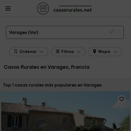
CasasRurales.net
Casas Rurales Francia
Casas Rurales Provenza - Alpes -
Costa azul
Casas Rurales Var
Casas Rurales Varages
Las 1 mejores casas rurales en Varages de 2026
Varages (Var)
Ordenar
Filtros
Mapa
Casas Rurales en Varages, Francia
Ordenar por:
Top 1 casas rurales más populares en Varages