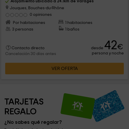
Alojamiento ubicado a 24.1km de Varages
Jouques, Bouches-du-Rhône
0 opiniones
Por habitaciones
1 habitaciones
3 personas
1 baños
42
€
desde
Contacto directo
persona y noche
Cancelación 30 días antes
VER OFERTA
TARJETAS 
REGALO
¿No sabes qué regalar?