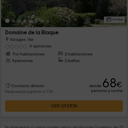
14 Fotos
Domaine de la Blaque
Varages, Var
0 opiniones
Por habitaciones
2 habitaciones
4 personas
2 baños
...
68
€
desde
Contacto directo
persona y noche
Respuesta superior a 72h
VER OFERTA
Te ofrecemos 6 casas rurales cerca de Varages (a menos de 25