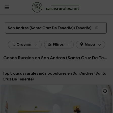
CasasRurales.net
Casas Rurales
Casas Rurales Canarias
Casas Rurales
Tenerife
Casas Rurales San Andres (Santa Cruz De Tenerife)
Las 5 mejores casas rurales en San Andres (Santa Cruz De Tenerife) de 2026
San Andres (Santa Cruz De Tenerife) (Tenerife)
Ordenar
Filtros
Mapa
Casas Rurales en San Andres (Santa Cruz De Tenerife)
Ordenar por:
Top 5 casas rurales más populares en San Andres (Santa
Cruz De Tenerife)