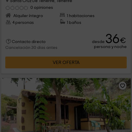
Santa Cruz De Tenerife, Tenerife
0 opiniones
Alquiler íntegro
1 habitaciones
4 personas
1 baños
36
€
desde
Contacto directo
persona y noche
Cancelación 30 días antes
VER OFERTA