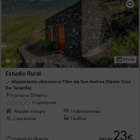
15 Fotos
Estudio Rural
Alojamiento ubicado a 7.1km de San Andres (Santa Cruz
De Tenerife)
Frontera, El Hierro
0 opiniones
Alquiler íntegro
1 habitaciones
2 personas
1 baños
23
€
desde
Contacto directo