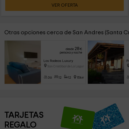
VER OFERTA
Otras opciones cerca de San Andres (Santa Cr
28
desde
€
persona y noche
Los Rodeos Luxury
P
San Cristóbal de La Laguna (T
36
12
12
15km
TARJETAS 
REGALO