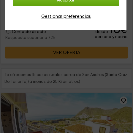
Aceptar
Rural de Anaga te espera en el pueblo de San Andrés
(Tenerife). Se trata de un loft sencillo pero muy completo,
perfecto para aquellos...
Gestionar preferencias
16
€
desde
Contacto directo
persona y noche
Respuesta superior a 72h
VER OFERTA
Te ofrecemos 15 casas rurales cerca de San Andres (Santa Cruz
De Tenerife) (a menos de 25 Kilómetros)