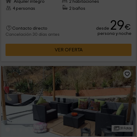
Alquiler íntegro
2 habitaciones
4 personas
2 baños
29
€
desde
Contacto directo
persona y noche
Cancelación 30 días antes
VER OFERTA
31 Fotos