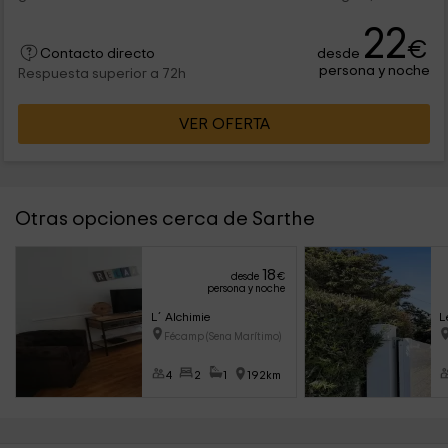
22
€
desde
Contacto directo
persona y noche
Respuesta superior a 72h
VER OFERTA
Otras opciones cerca de Sarthe
18
desde
€
persona y noche
L´Alchimie
L
Fécamp (Sena Marítimo)
4
2
1
192km