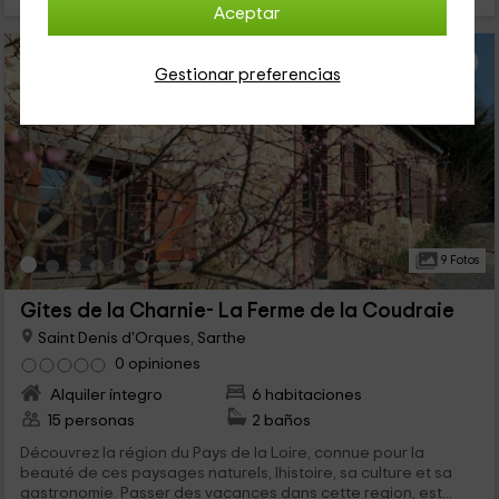
Aceptar
Gestionar preferencias
9 Fotos
Gites de la Charnie- La Ferme de la Coudraie
Saint Denis d'Orques, Sarthe
0 opiniones
Alquiler íntegro
6 habitaciones
15 personas
2 baños
Découvrez la région du Pays de la Loire, connue pour la
beauté de ces paysages naturels, lhistoire, sa culture et sa
gastronomie. Passer des vacances dans cette region, est...