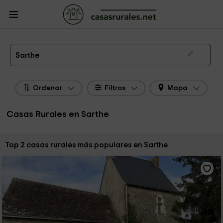
CasasRurales.net
Casas Rurales Francia
Casas Rurales Países del Loire
Casas Rurales Sarthe
Las 2 mejores casas rurales en Sarthe de 2026
Sarthe
Ordenar
Filtros
Mapa
Casas Rurales en Sarthe
Ordenar por:
Top 2 casas rurales más populares en Sarthe