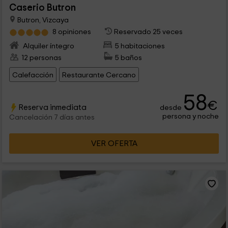
Caserio Butron
Butron, Vizcaya
8 opiniones
Reservado 25 veces
Alquiler íntegro
5 habitaciones
12 personas
5 baños
Calefacción
Restaurante Cercano
58
€
Reserva inmediata
desde
persona y noche
Cancelación 7 días antes
VER OFERTA