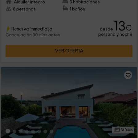
Alquiler íntegro
3 habitaciones
8 personas
1 baños
13
€
Reserva inmediata
desde
persona y noche
Cancelación 30 días antes
VER OFERTA
53 Fotos