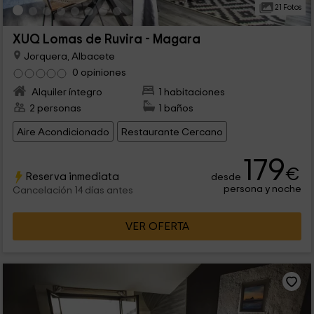
21 Fotos
XUQ Lomas de Ruvira - Magara
Jorquera, Albacete
0 opiniones
Alquiler íntegro
1 habitaciones
2 personas
1 baños
Aire Acondicionado
Restaurante Cercano
179
€
Reserva inmediata
desde
persona y noche
Cancelación 14 días antes
VER OFERTA