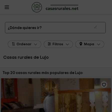
CasasRurales.net
Casas Rurales
Casas Rurales de Lujo en España
¿Dónde quieres ir?
Ordenar
Filtros
Mapa
Casas rurales de Lujo
Ordenar por:
Top 20 casas rurales más populares de Lujo