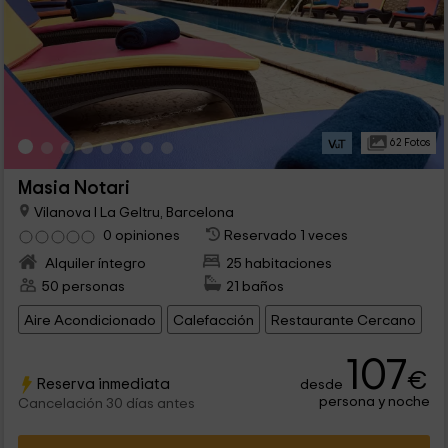
62 Fotos
Masia Notari
Vilanova I La Geltru, Barcelona
0 opiniones
Reservado 1 veces
Alquiler íntegro
25 habitaciones
50 personas
21 baños
Aire Acondicionado
Calefacción
Restaurante Cercano
107
€
Reserva inmediata
desde
persona y noche
Cancelación 30 días antes