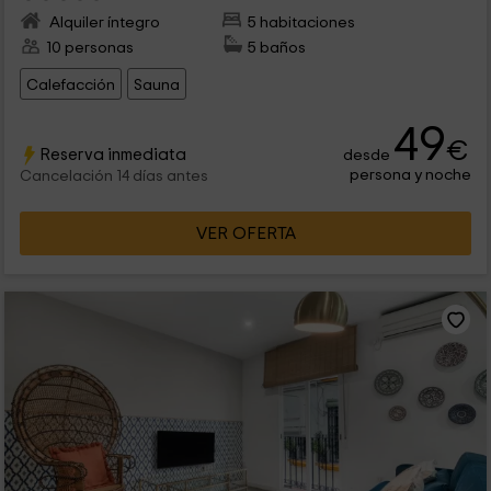
Alquiler íntegro
5 habitaciones
10 personas
5 baños
Calefacción
Sauna
49
€
Reserva inmediata
desde
persona y noche
Cancelación 14 días antes
VER OFERTA