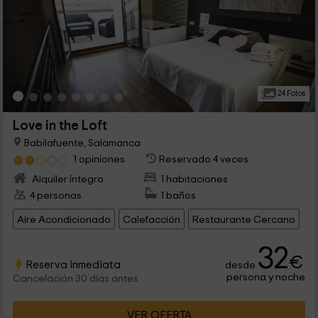
24 Fotos
Love in the Loft
Babilafuente, Salamanca
1 opiniones
Reservado 4 veces
Alquiler íntegro
1 habitaciones
4 personas
1 baños
Aire Acondicionado
Calefacción
Restaurante Cercano
32
€
Reserva inmediata
desde
persona y noche
Cancelación 30 días antes
VER OFERTA