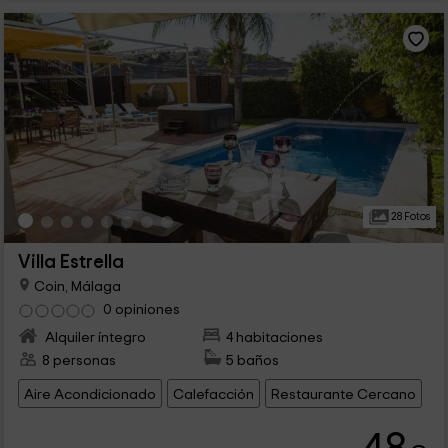
28 Fotos
Villa Estrella
Coin, Málaga
0 opiniones
Alquiler íntegro
4 habitaciones
8 personas
5 baños
Aire Acondicionado
Calefacción
Restaurante Cercano