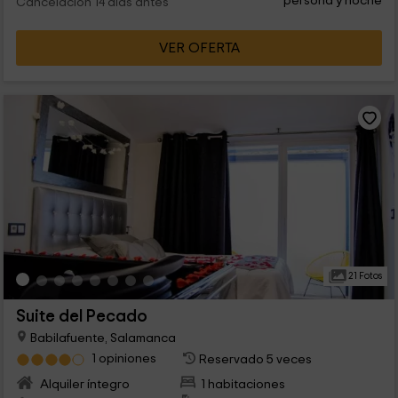
persona y noche
Cancelación 14 días antes
VER OFERTA
21 Fotos
Suite del Pecado
Babilafuente, Salamanca
1 opiniones
Reservado 5 veces
Alquiler íntegro
1 habitaciones