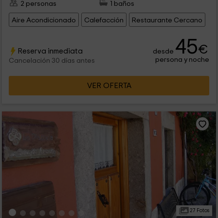
2 personas
1 baños
Aire Acondicionado
Calefacción
Restaurante Cercano
45
€
Reserva inmediata
desde
persona y noche
Cancelación 30 días antes
VER OFERTA
27 Fotos