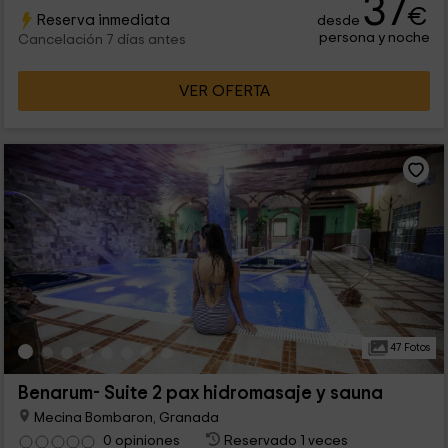
37
€
Reserva inmediata
desde
persona y noche
Cancelación 7 días antes
VER OFERTA
47 Fotos
Benarum- Suite 2 pax hidromasaje y sauna
Mecina Bombaron, Granada
0 opiniones
Reservado 1 veces