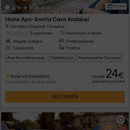
36 Fotos
Home Apo- Bonita Casa Andalusí
Córdoba (Capital), Córdoba
0 opiniones
Reservado 2 veces
Alquiler íntegro
3 habitaciones
7 personas
1 baños
Aire Acondicionado
Calefacción
Restaurante Cercano
24
€
Reserva inmediata
desde
persona y noche
Cancelación 30 días antes
VER OFERTA