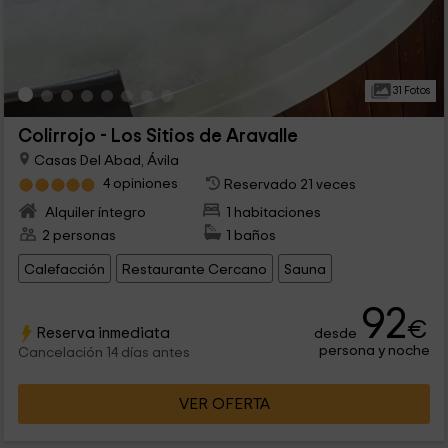
31 Fotos
Colirrojo - Los Sitios de Aravalle
Casas Del Abad, Ávila
4 opiniones
Reservado 21 veces
Alquiler íntegro
1 habitaciones
2 personas
1 baños
Calefacción
Restaurante Cercano
Sauna
92
€
Reserva inmediata
desde
persona y noche
Cancelación 14 días antes
VER OFERTA