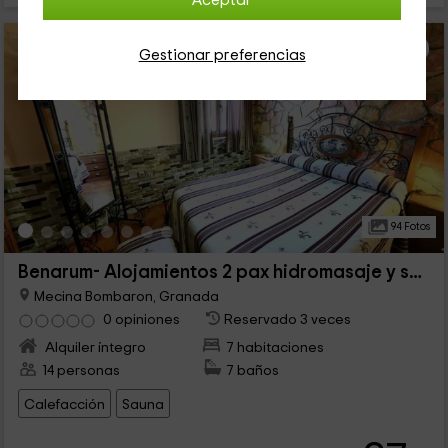
Aceptar
Gestionar preferencias
94 Fotos
Benarum- Alojamientos 2 pax hidromasaje y sauna
Mecina Bombaron, Granada
0 opiniones
Reservado 3 veces
Alquiler íntegro
7 habitaciones
14 personas
7 baños
Calefacción
Sauna