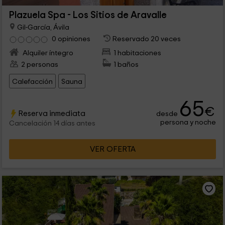
Plazuela Spa - Los Sitios de Aravalle
Gil-García, Ávila
0 opiniones
Reservado 20 veces
Alquiler íntegro
1 habitaciones
2 personas
1 baños
Calefacción
Sauna
65
€
Reserva inmediata
desde
persona y noche
Cancelación 14 días antes
VER OFERTA