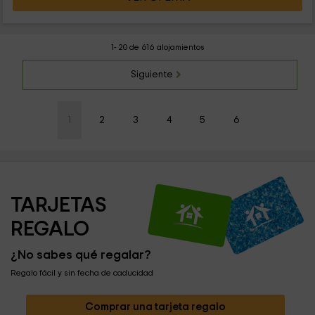
1- 20 de 616 alojamientos
Siguiente
1
2
3
4
5
6
TARJETAS 
REGALO
¿No sabes qué regalar?
Regalo fácil y sin fecha de caducidad
Comprar una tarjeta regalo