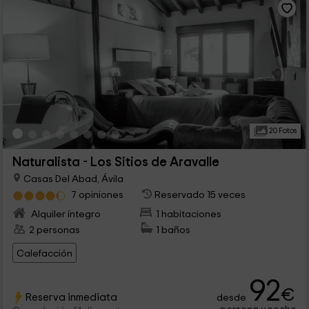
20 Fotos
Naturalista - Los Sitios de Aravalle
Casas Del Abad, Ávila
7 opiniones
Reservado 15 veces
Alquiler íntegro
1 habitaciones
2 personas
1 baños
Calefacción
92
€
Reserva inmediata
desde