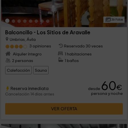
36 Fotos
Balconcillo - Los Sitios de Aravalle
Umbrias, Ávila
3 opiniones
Reservado 30 veces
Alquiler íntegro
1 habitaciones
2 personas
1 baños
Calefacción
Sauna
60
€
Reserva inmediata
desde
persona y noche
Cancelación 14 días antes
VER OFERTA