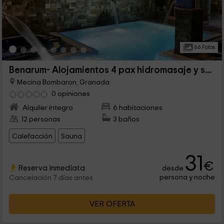
66 Fotos
Benarum- Alojamientos 4 pax hidromasaje y sauna
Mecina Bombaron, Granada
0 opiniones
Alquiler íntegro
6 habitaciones
12 personas
3 baños
Calefacción
Sauna
31
€
Reserva inmediata
desde
persona y noche
Cancelación 7 días antes
VER OFERTA