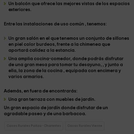
Un balcón
que ofrece las mejores vistas
de los espacios
exteriores.
Entre las instalaciones de uso común
,
tenemos:
Un gran salón en el que tenemos un conjunto de sillones
en piel color burdeos, frente a la chimenea que
aportará calidez a la estancia.
Una amplia cocina-comedor,
donde podrás disfrutar
de una
gran mesa
para tomar tu desayuno,
,
y junto a
ella, la zona de la cocina , equipada con encimera y
varios armarios.
Además, en
fuera de
encontrarás:
Una gran terraza con muebles de jardín.
Un gran espacio de jardín donde disfrutar de un
agradable paseo y de una
barbacoa
.
Casas Rurales Poitou - Charentes
Casas Rurales Vienne