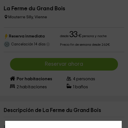
La Ferme du Grand Bois
Mouterre Silly, Vienne
33
€
Reserva inmediata
desde
persona y noche
Cancelación 14 días
Precio fin de semana desde 262€
Reservar ahora
Por habitaciones
4
personas
2
habitaciones
1
baños
Descripción de La Ferme du Grand Bois
La comuna de
Mouterre-Silly
está situada en el