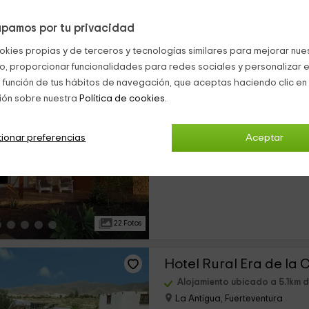
pamos por tu privacidad
46 Fotos
okies propias y de terceros y tecnologías similares para mejorar nuest
co, proporcionar funcionalidades para redes sociales y personalizar e
Casa de Nico
 función de tus hábitos de navegación, que aceptas haciendo clic en 
ión sobre nuestra
Política de cookies.
Alojamiento ubicado a 4.5km d
La Antigua, Fuerteventura
0 opiniones
ionar preferencias
Aceptar
›
Por habitaciones
2 habitaciones
22 Fotos
Hotel Rural Era de la 
Alojamiento ubicado a 5.1km de
La Antigua, Fuerteventura