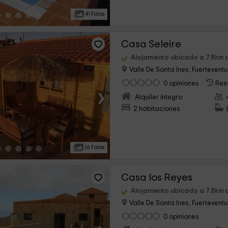
41 Fotos
Casa Seleire
Alojamiento ubicado a 7.8km d
Valle De Santa Ines, Fuertevent
0 opiniones
Res
›
Alquiler íntegro
2 habitaciones
16 Fotos
Casa los Reyes
Alojamiento ubicado a 7.8km d
Valle De Santa Ines, Fuertevent
0 opiniones