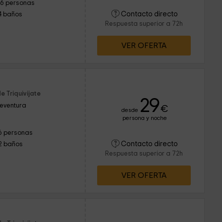
16 personas
Contacto directo
4 baños
Respuesta superior a 72h
VER OFERTA
 Triquivijate
29
teventura
€
desde
persona y noche
6 personas
Contacto directo
2 baños
Respuesta superior a 72h
VER OFERTA