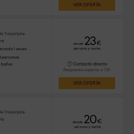
VER OFERTA
e Triquivijate
23
ura
€
desde
persona y noche
ervado 1 veces
4 personas
Contacto directo
1 baños
Respuesta superior a 72h
VER OFERTA
e Triquivijate
20
ura
€
desde
persona y noche