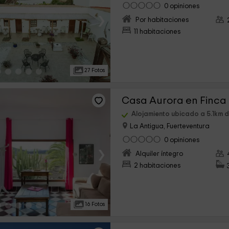
0 opiniones
›
Por habitaciones
11 habitaciones
27 Fotos
Casa Aurora en Finca
Alojamiento ubicado a 5.1km de
La Antigua, Fuerteventura
0 opiniones
›
Alquiler íntegro
2 habitaciones
16 Fotos