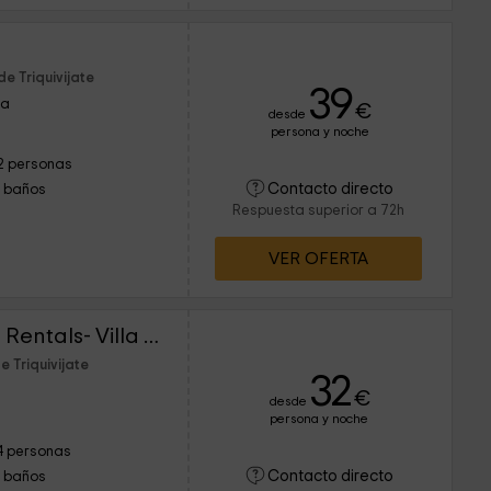
e Triquivijate
39
ra
€
desde
persona y noche
2 personas
Contacto directo
1 baños
Respuesta superior a 72h
VER OFERTA
Lightbooking Vacation Rentals- Villa Antigua
 Triquivijate
32
€
desde
persona y noche
4 personas
Contacto directo
1 baños