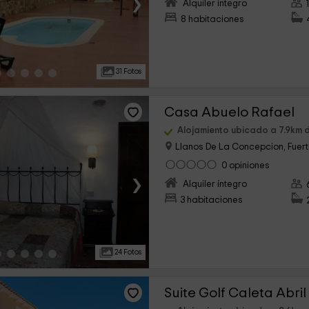
›
Alquiler íntegro
8 habitaciones
31 Fotos
Casa Abuelo Rafael
Alojamiento ubicado a 7.9km de
Llanos De La Concepcion, Fuer
0 opiniones
›
Alquiler íntegro
3 habitaciones
24 Fotos
Suite Golf Caleta Abril