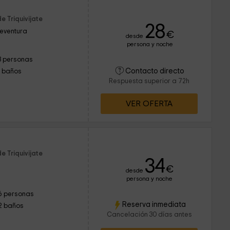
e Triquivijate
28
teventura
€
desde
persona y noche
3 personas
Contacto directo
1 baños
Respuesta superior a 72h
VER OFERTA
e Triquivijate
34
€
desde
persona y noche
6 personas
Reserva inmediata
2 baños
Cancelación 30 días antes