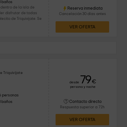
3 baños
dentro de la isla de
Reserva inmediata
der disfrutar de todas
Cancelación 30 días antes
cito de Triquivijate. Se
VER OFERTA
 Triquivijate
79
€
desde
persona y noche
6 personas
Contacto directo
3 baños
Respuesta superior a 72h
VER OFERTA