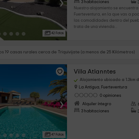
›
3 habitaciones
Nuestro alojamiento se encuentra 
Fuerteventura, en la que vas a po
las comodidades dentro del pueble
trata de una vivienda...
42 Fotos
s 19 casas rurales cerca de Triquivijate (a menos de 25 Kilómetros)
Villa Atlanntes
Alojamiento ubicado a 1.3km de
La Antigua, Fuerteventura
0 opiniones
›
Alquiler íntegro
3 habitaciones
47 Fotos