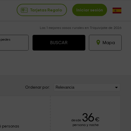
Tarjetas Regalo
Iniciar sesión
Las 1 mejores casas rurales en Triquivijate de 2026
spedes
Mapa
Ordenar por:
36
€
desde
persona y noche
6 personas