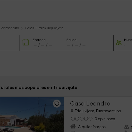
Fuerteventura
Casas Rurales Triquivijate
Entrada
Salida
Hué
rurales más populares en Triquivijate
Casa Leandro
Triquivijate, Fuerteventura
0 opiniones
Alquiler íntegro